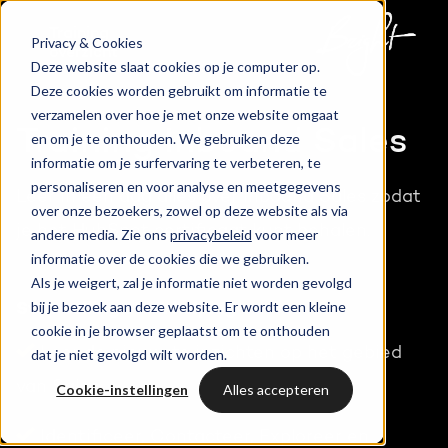
Training
Privacy & Cookies
overzicht
Deze website slaat cookies op je computer op.
Deze cookies worden gebruikt om informatie te
verzamelen over hoe je met onze website omgaat
Training Inbound Sales
en om je te onthouden. We gebruiken deze
informatie om je surfervaring te verbeteren, te
personaliseren en voor analyse en meetgegevens
Leer in één dag alles over Inbound Sales zodat
over onze bezoekers, zowel op deze website als via
je het HubSpot certificaat kunt behalen.
andere media. Zie ons
privacybeleid
voor meer
informatie over de cookies die we gebruiken.
Als je weigert, zal je informatie niet worden gevolgd
bij je bezoek aan deze website. Er wordt een kleine
Stop selling start helping
cookie in je browser geplaatst om te onthouden
Leer de nieuwste inzichten op het gebied
dat je niet gevolgd wilt worden.
van Sales.
Cookie-instellingen
Alles accepteren
Identificeer, Contacteer, Exploreer en