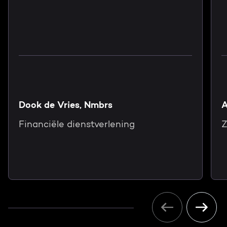
Dook de Vries, Nmbrs
A
Financiële dienstverlening
Z