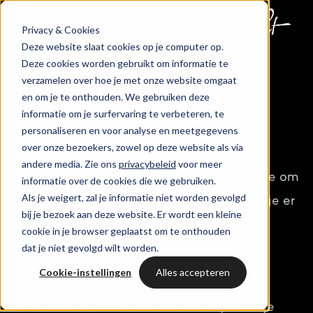
Privacy & Cookies
Home
Deze website slaat cookies op je computer op.
Deze cookies worden gebruikt om informatie te
GRATIS WEBSITE SCAN
verzamelen over hoe je met onze website omgaat
en om je te onthouden. We gebruiken deze
Haal meer uit je
informatie om je surfervaring te verbeteren, te
personaliseren en voor analyse en meetgegevens
HubSpot website!
over onze bezoekers, zowel op deze website als via
andere media. Zie ons
privacybeleid
voor meer
Heb jij een HubSpot website of overweeg je om
informatie over de cookies die we gebruiken.
Als je weigert, zal je informatie niet worden gevolgd
een HubSpot website te laten maken? Wil je er
bij je bezoek aan deze website. Er wordt een kleine
zeker van zijn dat je website optimaal
cookie in je browser geplaatst om te onthouden
dat je niet gevolgd wilt worden.
presteert? Vraag vandaag nog een gratis
Cookie-instellingen
Alles accepteren
website scan aan!
Onze ervaren UX consultants analyseren je