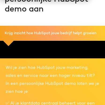
demo aan
Krijg inzicht hoe HubSpot jouw bedrijf helpt groeien
Wil je zien hoe HubSpot jouw marketing,
sales en service naar een hoger niveau tilt?
In een persoonlijke HubSpot demo laten we je
zien hoe je:
✅ Al je klantdata centraal beheert voor een