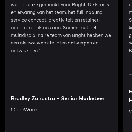
we de keuze gemaakt voor Bright. De kennis
d
en ervaring van het team, het full inbound
m
service concept, creativiteit en retainer-
S
aanpak sprak ons aan. Samen met het
k
multidisciplinaire team van Bright hebben we
g
een nieuwe website laten ontwerpen en
s
ontwikkelen."
B
M
Bradley Zandstra - Senior Marketeer
M
CaseWare