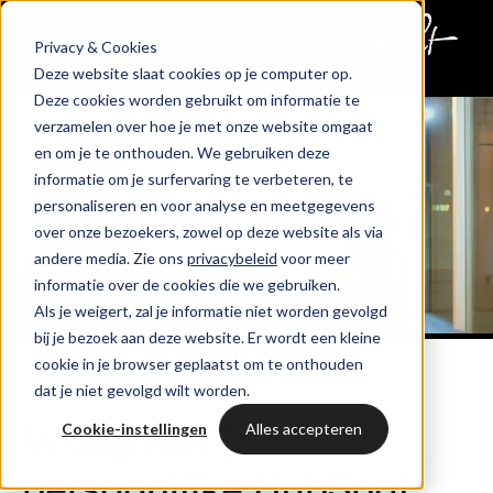
Privacy & Cookies
Home
Deze website slaat cookies op je computer op.
Deze cookies worden gebruikt om informatie te
verzamelen over hoe je met onze website omgaat
en om je te onthouden. We gebruiken deze
informatie om je surfervaring te verbeteren, te
personaliseren en voor analyse en meetgegevens
over onze bezoekers, zowel op deze website als via
andere media. Zie ons
privacybeleid
voor meer
informatie over de cookies die we gebruiken.
Als je weigert, zal je informatie niet worden gevolgd
bij je bezoek aan deze website. Er wordt een kleine
cookie in je browser geplaatst om te onthouden
HUBSPOT DEMO
dat je niet gevolgd wilt worden.
Cookie-instellingen
Alles accepteren
Vraag hier jouw
persoonlijke HubSpot