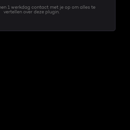
en 1 werkdag contact met je op om alles te
vertellen over deze plugin.