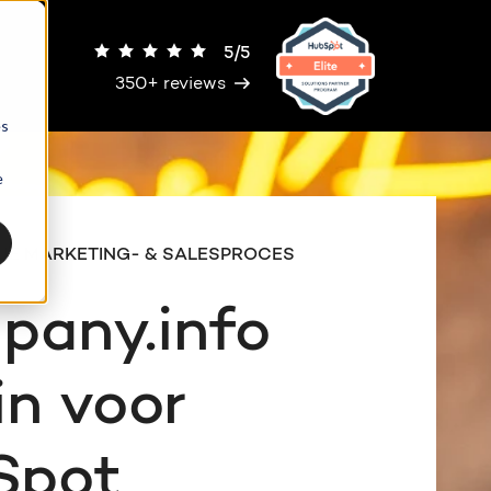
5/5
350+ reviews
es
e
 JE MARKETING- & SALESPROCES
any.info
in voor
Spot