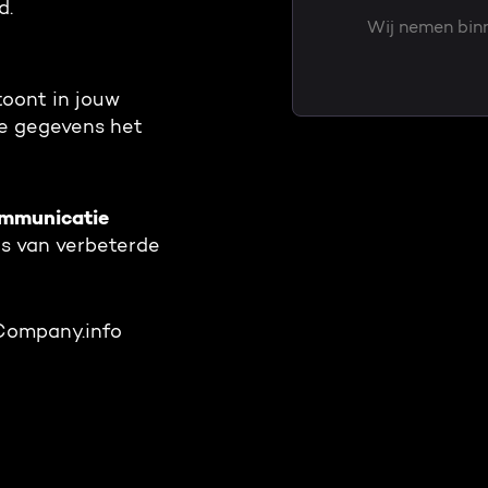
d.
Wij nemen binn
oont in jouw
kte gegevens het
ommunicatie
s van verbeterde
Company.info