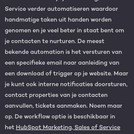
Service verder automatiseren waardoor
Gratis portal scan
handmatige taken uit handen worden
HubSpot websites
genomen en je veel beter in staat bent om
Modules & templates
je contacten te nurturen. De meest
Nederlands
Zoek
Membership portals
bekende automation is het versturen van
een specifieke email naar aanleiding van
Growth-driven design
een download of trigger op je website. Maar
je kunt ook interne notificaties doorsturen,
contact properties van je contacten
aanvullen, tickets aanmaken. Noem maar
op. De workflow optie is beschikbaar in
het
HubSpot Marketing, Sales of Service