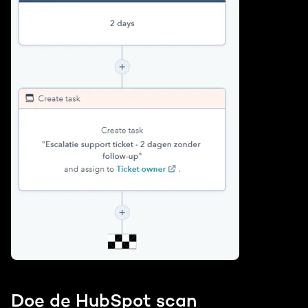
Doe de HubSpot scan