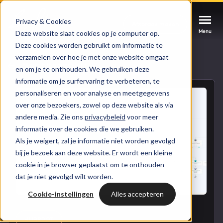
Privacy & Cookies
Afspraak maken
Afspraak maken
Afspraak maken
Menu
Menu
Menu
Deze website slaat cookies op je computer op.
Deze cookies worden gebruikt om informatie te
verzamelen over hoe je met onze website omgaat
Services
Naar blogoverzicht
en om je te onthouden. We gebruiken deze
informatie om je surfervaring te verbeteren, te
Cases
personaliseren en voor analyse en meetgegevens
HUBSPOT SERVICES
over onze bezoekers, zowel op deze website als via
andere media. Zie ons
privacybeleid
voor meer
Could not loads results. Please refresh the
Branches
informatie over de cookies die we gebruiken.
HubSpot implementatie
page.
Als je weigert, zal je informatie niet worden gevolgd
Bright
bij je bezoek aan deze website. Er wordt een kleine
HubSpot automations
cookie in je browser geplaatst om te onthouden
dat je niet gevolgd wilt worden.
Inspiratie
HubSpot integraties
WELKOM BIJ BRIGHT
Cookie-instellingen
Alles accepteren
HubSpot trainingen
HubSpot
LAAT JE INSPIREREN
Over ons
HUBSPOT