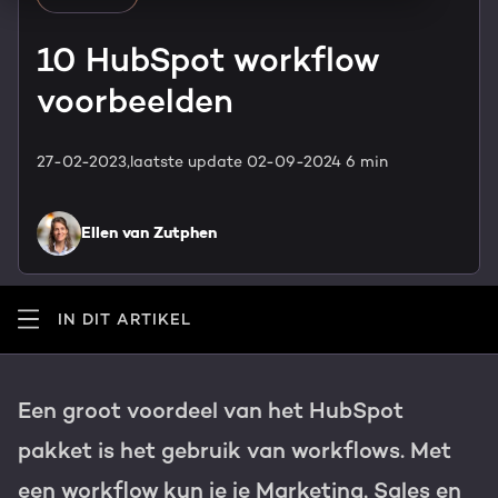
HubSpot maatwerk
Team
10 HubSpot workflow
Blog
voorbeelden
GROWTH SERVICES
Contact
Events & webinars
27-02-2023,
laatste update 02-09-2024
6 min
HubSpot video's
Groeistrategie
HUBSPOT ELITE PARTNER
Kennisbank
Ellen van Zutphen
Digital marketing
HubSpot partner
Marketing automation
Awards
IN DIT ARTIKEL
Content & design
Werken bij
Een groot voordeel van het HubSpot
AI services
PORTAL REVIEW
pakket is het gebruik van workflows. Met
Haal alles uit je HubSpot licentie
een workflow kun je je Marketing, Sales en
WEBSITE SERVICES