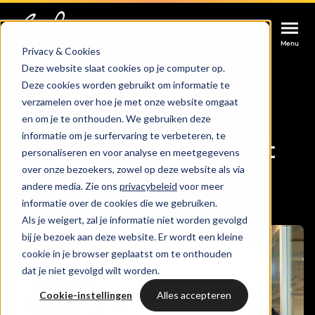
Afspraak maken
Afspraak maken
Afspraak maken
Menu
Menu
Menu
Privacy & Cookies
Deze website slaat cookies op je computer op.
Deze cookies worden gebruikt om informatie te
Services
verzamelen over hoe je met onze website omgaat
Home
HubSpot consultancy
en om je te onthouden. We gebruiken deze
HubSpot onboarding
Cases
informatie om je surfervaring te verbeteren, te
HUBSPOT SERVICES
Succesvol starten met
personaliseren en voor analyse en meetgegevens
over onze bezoekers, zowel op deze website als via
Could not loads results. Please refresh the
Branches
HubSpot
HubSpot implementatie
andere media. Zie ons
privacybeleid
voor meer
page.
informatie over de cookies die we gebruiken.
Bright
Als je weigert, zal je informatie niet worden gevolgd
HubSpot automations
bij je bezoek aan deze website. Er wordt een kleine
cookie in je browser geplaatst om te onthouden
Inspiratie
HubSpot integraties
WELKOM BIJ BRIGHT
dat je niet gevolgd wilt worden.
HubSpot trainingen
Cookie-instellingen
Alles accepteren
HubSpot
LAAT JE INSPIREREN
Over ons