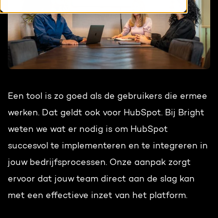
HubSpot maatwerk
Team
Blog
Contact
GROWTH SERVICES
Events & webinars
HubSpot video's
Groeistrategie
HUBSPOT ELITE PARTNER
Een tool is zo goed als de gebruikers die ermee
Kennisbank
Digital marketing
werken. Dat geldt ook voor HubSpot. Bij Bright
HubSpot partner
weten we wat er nodig is om HubSpot
Marketing automation
Awards
succesvol te implementeren en te integreren in
Content & design
jouw bedrijfsprocessen. Onze aanpak zorgt
Werken bij
ervoor dat jouw team direct aan de slag kan
AI services
PORTAL REVIEW
met een effectieve inzet van het platform.
Haal alles uit je HubSpot licentie
WEBSITE SERVICES