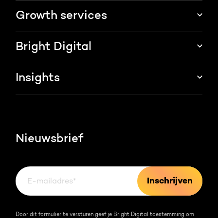
HubSpot integraties
Growth services
HubSpot implementatie
Websites & portals
Bright Digital
HubSpot CRM maatwerk
Marketing & sales services
HubSpot trainingen
Over ons
Insights
Groei strategie
HubSpot partner
AI services
Blog
Werken bij
HubSpot video's
Contact
Nieuwsbrief
Events & webinars
Team
Over HubSpot
Kennisbank
Door dit formulier te versturen geef je Bright Digital toestemming om