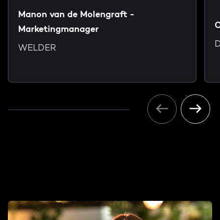
Manon van de Molengraft -
C
Marketingmanager
D
WELDER