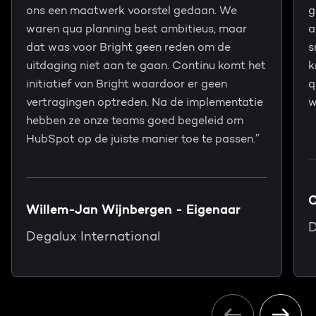
ons een maatwerk voorstel gedaan. We
g
waren qua planning best ambitieus, maar
a
dat was voor Bright geen reden om de
s
uitdaging niet aan te gaan. Continu komt het
k
initiatief van Bright waardoor er geen
q
vertragingen optreden. Na de implementatie
w
hebben ze onze teams goed begeleid om
HubSpot op de juiste manier toe te passen.”
C
Willem-Jan Wijnbergen - Eigenaar
D
Degalux International