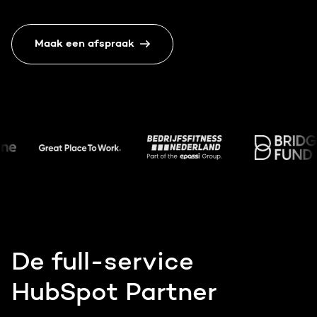
Gratis portal scan
Maak een afspraak
HubSpot websites
Nederlands
Zoek
Modules & templates
Membership portals
Growth-driven design
De full-service
HubSpot Partner