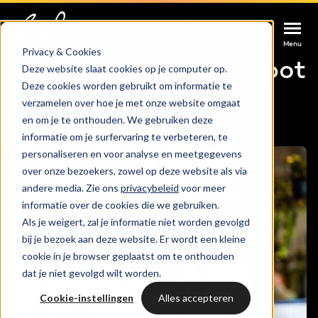
Afspraak maken
Afspraak maken
Afspraak maken
Home
HubSpot partner
Menu
Menu
Menu
Privacy & Cookies
Kies Bright als HubSpot
Deze website slaat cookies op je computer op.
Deze cookies worden gebruikt om informatie te
Services
partner
verzamelen over hoe je met onze website omgaat
en om je te onthouden. We gebruiken deze
Cases
informatie om je surfervaring te verbeteren, te
HUBSPOT SERVICES
personaliseren en voor analyse en meetgegevens
over onze bezoekers, zowel op deze website als via
Could not loads results. Please refresh the
Branches
HubSpot implementatie
andere media. Zie ons
privacybeleid
voor meer
page.
informatie over de cookies die we gebruiken.
Bright
Als je weigert, zal je informatie niet worden gevolgd
HubSpot automations
bij je bezoek aan deze website. Er wordt een kleine
cookie in je browser geplaatst om te onthouden
Inspiratie
HubSpot integraties
WELKOM BIJ BRIGHT
dat je niet gevolgd wilt worden.
HubSpot trainingen
Cookie-instellingen
Alles accepteren
HubSpot
LAAT JE INSPIREREN
Over ons