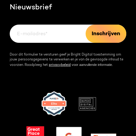
Nieuwsbrief
Events & webinars
Team
Over HubSpot
Kennisbank
Door dit formulier te versturen geef je Bright Digital toestemming om
jouw persoonsgegevens te verwerken en je van de gevraagde inhoud te
voor aanvullende informatie.
voorzien. Raadpleeg het
privacybeleid