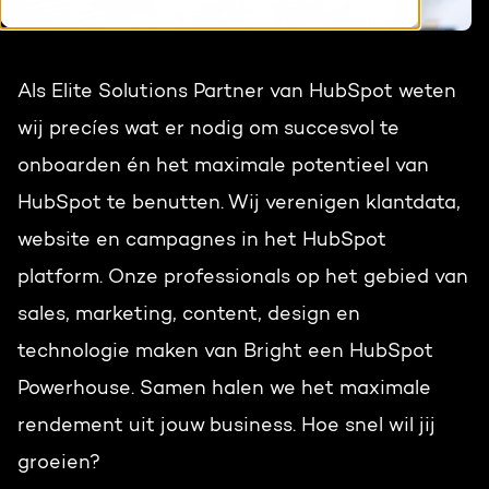
HubSpot maatwerk
Team
Blog
Als Elite Solutions Partner van HubSpot weten
Contact
GROWTH SERVICES
Events & webinars
wij precíes wat er nodig om succesvol te
onboarden én het maximale potentieel van
HubSpot video's
Groeistrategie
HUBSPOT ELITE PARTNER
HubSpot te benutten. Wij verenigen klantdata,
Kennisbank
Digital marketing
website en campagnes in het HubSpot
HubSpot partner
platform. Onze professionals op het gebied van
Marketing automation
Awards
sales, marketing, content, design en
Content & design
technologie maken van Bright een HubSpot
Werken bij
Powerhouse. Samen halen we het maximale
AI services
rendement uit jouw business. Hoe snel wil jij
PORTAL REVIEW
groeien?
Haal alles uit je HubSpot licentie
WEBSITE SERVICES