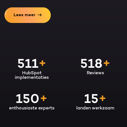
Lees meer
950
+
600
+
HubSpot
Reviews
implementaties
150
+
15
+
enthousiaste experts
landen werkzaam