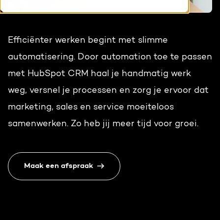
HubSpot maatwerk
Team
Blog
Efficiënter werken begint met slimme
Contact
GROWTH SERVICES
Events & webinars
automatisering. Door automation toe te passen
met HubSpot CRM haal je handmatig werk
HubSpot video's
Groeistrategie
HUBSPOT ELITE PARTNER
weg, versnel je processen en zorg je ervoor dat
Kennisbank
Digital marketing
marketing, sales en service moeiteloos
HubSpot partner
samenwerken. Zo heb jij meer tijd voor groei.
Marketing automation
Awards
Content & design
Maak een afspraak
Werken bij
AI services
PORTAL REVIEW
Haal alles uit je HubSpot licentie
WEBSITE SERVICES