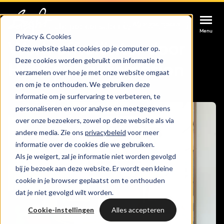
Afspraak maken
Afspraak maken
Afspraak maken
Home
HubSpot consultancy
Automation
Menu
Menu
Menu
Privacy & Cookies
Werk efficiënter door
Deze website slaat cookies op je computer op.
Deze cookies worden gebruikt om informatie te
Services
HubSpot automation
verzamelen over hoe je met onze website omgaat
en om je te onthouden. We gebruiken deze
Cases
informatie om je surfervaring te verbeteren, te
HUBSPOT SERVICES
personaliseren en voor analyse en meetgegevens
over onze bezoekers, zowel op deze website als via
Could not loads results. Please refresh the
Branches
HubSpot implementatie
andere media. Zie ons
privacybeleid
voor meer
page.
informatie over de cookies die we gebruiken.
Bright
Als je weigert, zal je informatie niet worden gevolgd
HubSpot automations
bij je bezoek aan deze website. Er wordt een kleine
cookie in je browser geplaatst om te onthouden
Inspiratie
HubSpot integraties
WELKOM BIJ BRIGHT
dat je niet gevolgd wilt worden.
HubSpot trainingen
Cookie-instellingen
Alles accepteren
HubSpot
LAAT JE INSPIREREN
Over ons