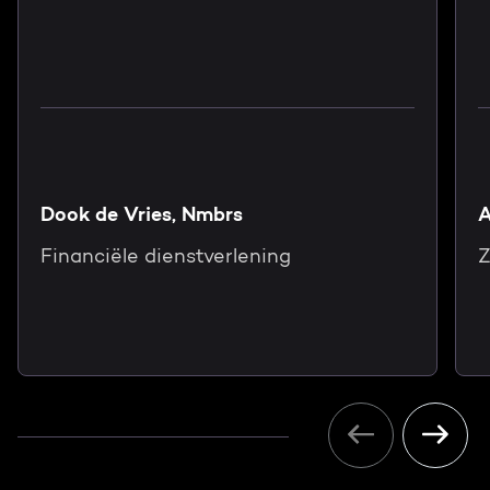
Dook de Vries, Nmbrs
A
Financiële dienstverlening
Z