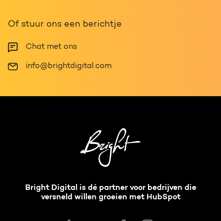
Of stuur ons een berichtje
Chat met ons
info@brightdigital.com
Bright Digital is dé partner voor bedrijven die
versneld willen groeien met HubSpot