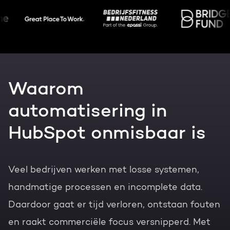
Gratis portal scan
HubSpot websites
Nederlands
Zoek
Modules & templates
Waarom
Membership portals
automatisering in
Growth-driven design
HubSpot onmisbaar is
Veel bedrijven werken met losse systemen,
handmatige processen en incomplete data.
Daardoor gaat er tijd verloren, ontstaan fouten
en raakt commerciële focus versnipperd. Met