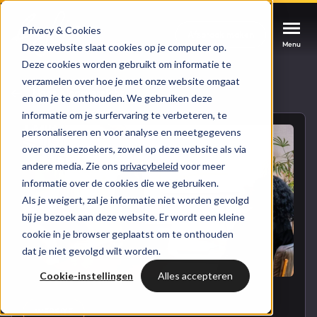
Privacy & Cookies
Afspraak maken
Afspraak maken
Afspraak maken
Menu
Menu
Menu
Deze website slaat cookies op je computer op.
Deze cookies worden gebruikt om informatie te
verzamelen over hoe je met onze website omgaat
Services
Naar blogoverzicht
en om je te onthouden. We gebruiken deze
informatie om je surfervaring te verbeteren, te
Cases
personaliseren en voor analyse en meetgegevens
HUBSPOT SERVICES
over onze bezoekers, zowel op deze website als via
andere media. Zie ons
privacybeleid
voor meer
Could not loads results. Please refresh the
Branches
informatie over de cookies die we gebruiken.
HubSpot implementatie
page.
Als je weigert, zal je informatie niet worden gevolgd
Bright
bij je bezoek aan deze website. Er wordt een kleine
HubSpot automations
cookie in je browser geplaatst om te onthouden
dat je niet gevolgd wilt worden.
Inspiratie
HubSpot integraties
WELKOM BIJ BRIGHT
Cookie-instellingen
Alles accepteren
HubSpot trainingen
HubSpot
LAAT JE INSPIREREN
Over ons
WEBSITE