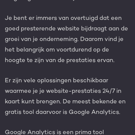
Gratis portal scan
Je bent er immers van overtuigd dat een
HubSpot websites
goed presterende website bijdraagt aan de
Modules & templates
groei van je onderneming. Daarom vind je
Nederlands
Zoek
het belangrijk om voortdurend op de
Membership portals
hoogte te zijn van de prestaties ervan.
Growth-driven design
Er zijn vele oplossingen beschikbaar
waarmee je je website-prestaties 24/7 in
kaart kunt brengen. De meest bekende en
gratis tool daarvoor is Google Analytics.
Google Analytics is een prima tool