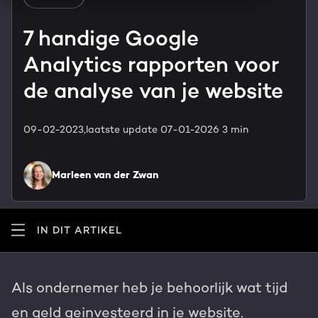
HubSpot maatwerk
Team
7 handige Google
Blog
Analytics rapporten voor
GROWTH SERVICES
Contact
Events & webinars
de analyse van je website
HubSpot video's
Groeistrategie
HUBSPOT ELITE PARTNER
09-02-2023,
laatste update 07-01-2026
3 min
Kennisbank
Digital marketing
HubSpot partner
Marleen van der Zwan
Marketing automation
Awards
Content & design
IN DIT ARTIKEL
Werken bij
AI services
PORTAL REVIEW
Als ondernemer heb je behoorlijk wat tijd
Haal alles uit je HubSpot licentie
en geld geinvesteerd in je website.
WEBSITE SERVICES