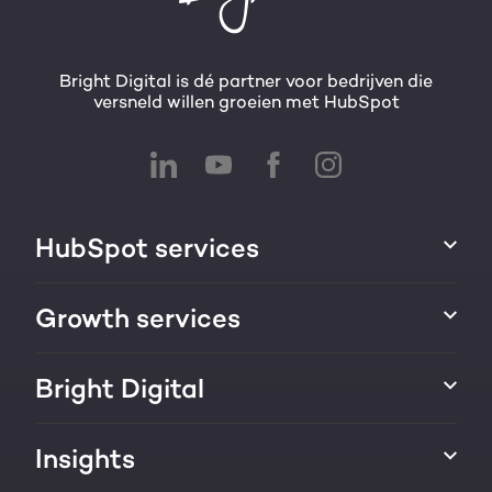
Bright Digital is dé partner voor bedrijven die
versneld willen groeien met HubSpot
HubSpot services
HubSpot integraties
Growth services
HubSpot implementatie
Websites & portals
Bright Digital
HubSpot CRM maatwerk
Marketing & sales services
HubSpot trainingen
Over ons
Insights
Groei strategie
HubSpot partner