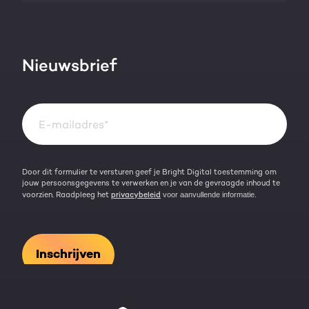
AI services
Blog
Werken bij
HubSpot video's
Contact
Nieuwsbrief
Events & webinars
Team
Over HubSpot
Kennisbank
Door dit formulier te versturen geef je Bright Digital toestemming om
jouw persoonsgegevens te verwerken en je van de gevraagde inhoud te
voorzien. Raadpleeg het
privacybeleid
voor aanvullende informatie.