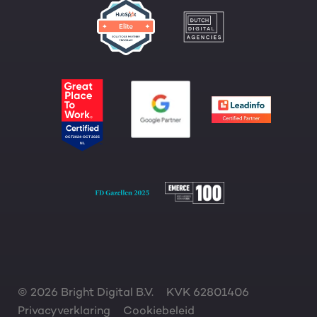
© 2026 Bright Digital B.V.
KVK 62801406
Privacyverklaring
Cookiebeleid