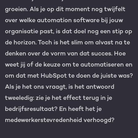
groeien. Als je op dit moment nog twijfelt
Gratis portal scan
over welke automation software bij jouw
HubSpot websites
organisatie past, is dat doel nog een stip op
Modules & templates
de horizon. Toch is het slim om alvast na te
Nederlands
Zoek
Membership portals
denken over de vorm van dat succes. Hoe
weet jij of de keuze om te automatiseren en
Growth-driven design
om dat met HubSpot te doen de juiste was?
Als je het ons vraagt, is het antwoord
tweeledig: zie je het effect terug in je
bedrijfsresultaat? En heeft het je
medewerkerstevredenheid verhoogd?