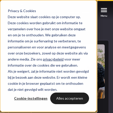
Privacy & Cookies
Afspraak maken
Afspraak maken
Afspraak maken
Menu
Menu
Menu
Deze website slaat cookies op je computer op.
Deze cookies worden gebruikt om informatie te
verzamelen over hoe je met onze website omgaat
Services
Naar blogoverzicht
en om je te onthouden. We gebruiken deze
informatie om je surfervaring te verbeteren, te
Cases
personaliseren en voor analyse en meetgegevens
HUBSPOT SERVICES
over onze bezoekers, zowel op deze website als via
andere media. Zie ons
privacybeleid
voor meer
Could not loads results. Please refresh the
Branches
informatie over de cookies die we gebruiken.
HubSpot implementatie
page.
Als je weigert, zal je informatie niet worden gevolgd
Bright
bij je bezoek aan deze website. Er wordt een kleine
HubSpot automations
cookie in je browser geplaatst om te onthouden
dat je niet gevolgd wilt worden.
Inspiratie
HubSpot integraties
WELKOM BIJ BRIGHT
Cookie-instellingen
Alles accepteren
HubSpot trainingen
HubSpot
LAAT JE INSPIREREN
Over ons
HUBSPOT