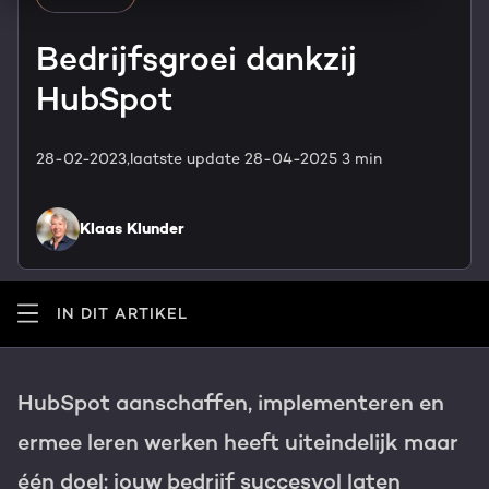
HubSpot maatwerk
Team
Bedrijfsgroei dankzij
Blog
HubSpot
GROWTH SERVICES
Contact
Events & webinars
28-02-2023,
laatste update 28-04-2025
3 min
HubSpot video's
Groeistrategie
HUBSPOT ELITE PARTNER
Kennisbank
Klaas Klunder
Digital marketing
HubSpot partner
Marketing automation
Awards
IN DIT ARTIKEL
Content & design
Werken bij
HubSpot aanschaffen, implementeren en
AI services
PORTAL REVIEW
ermee leren werken heeft uiteindelijk maar
Haal alles uit je HubSpot licentie
één doel: jouw bedrijf succesvol laten
WEBSITE SERVICES