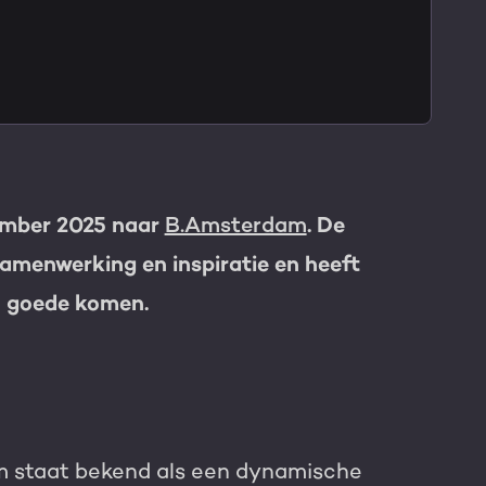
TNER
vember 2025 naar
B.Amsterdam
. De
samenwerking en inspiratie en heeft
en goede komen.
 staat bekend als een dynamische
e HubSpot licentie