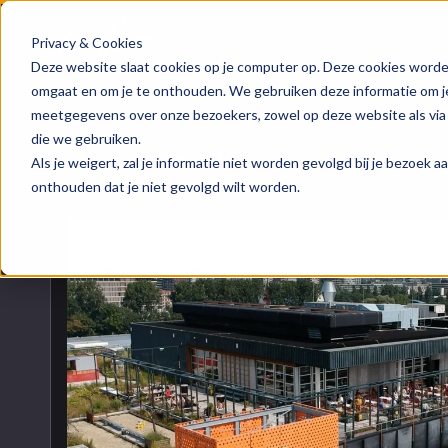
Privacy & Cookies
HubSpot implementatie
Over ons
Groeis
Blog
Deze website slaat cookies op je computer op. Deze cookies worde
omgaat en om je te onthouden. We gebruiken deze informatie om je 
meetgegevens over onze bezoekers, zowel op deze website als via
HubSpot automations
Team
Digita
Events
die we gebruiken.
Naar blogoverzicht
Als je weigert, zal je informatie niet worden gevolgd bij je bezoek 
HubSpot integraties
Contact
Marke
HubSpo
onthouden dat je niet gevolgd wilt worden.
HubSpot trainingen
Conte
Kenni
HubSpot maatwerk
AI ser