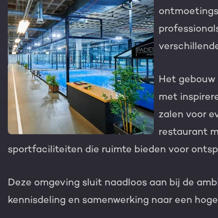
ontmoetings
Gratis portal scan
professional
HubSpot websites
verschillend
Modules & templates
Nederlands
Zoek
Het gebouw 
Membership portals
met inspirere
Growth-driven design
zalen voor e
restaurant m
sportfaciliteiten die ruimte bieden voor onts
Deze omgeving sluit naadloos aan bij de ambit
kennisdeling en samenwerking naar een hoger 