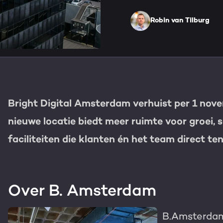
HubSpot maatwerk
Team
Robin van Tilburg
Blog
GROWTH SERVICES
Contact
Events & webinars
HubSpot video's
Groeistrategie
HUBSPOT ELITE PAR
Bright Digital Amsterdam verhuist per 1 no
Kennisbank
Digital marketing
HubSpot partner
nieuwe locatie biedt meer ruimte voor groei, 
Marketing automation
faciliteiten die klanten én het team direct t
Awards
Content & design
Werken bij
AI services
Over B. Amsterdam
PORTAL REVIEW
B.Amsterdam
Haal alles uit j
WEBSITE SERVICES