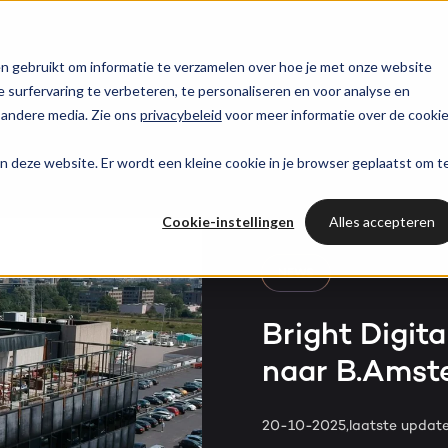
trategie
HubSpot partner
HubSpot websites
n gebruikt om informatie te verzamelen over hoe je met onze website
surfervaring te verbeteren, te personaliseren en voor analyse en
HUBSPOT NIEUWSBRIEF
 andere media. Zie ons
privacybeleid
voor meer informatie over de cooki
l marketing
 & webinars
Awards
Modules & templates
Services
PORTAL RE
Op de hoogte blij
aan deze website. Er wordt een kleine cookie in je browser geplaatst om t
Haal al
van het laatste
ting automation
t video's
Werken bij
Membership portals
Cases
HUBSPOT SERVICES
HubSpo
HubSpot nieuws?
Cookie-instellingen
Alles accepteren
nt & design
sbank
Growth-driven design
Branches
Could not loads results.
HubSpot implementatie
Gratis port
Schrijf je nu in!
NEWS
vices
Bright
HubSpot automations
Bright Digit
naar B.Amst
Inspiratie
HubSpot integraties
WELKOM BIJ BRIGHT
HubSpot trainingen
HubSpot
20-10-2025,
laatste updat
LAAT JE INSPIREREN
Over ons