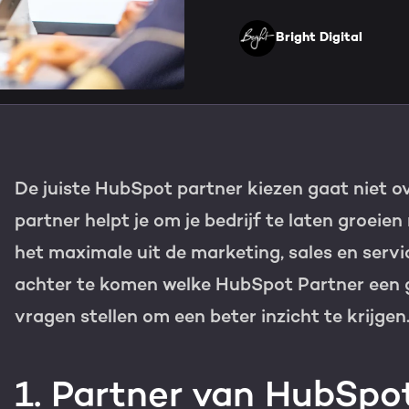
HubSpot maatwerk
Team
Bright Digital
Blog
GROWTH SERVICES
Contact
Events & webinars
HubSpot video's
Groeistrategie
HUBSPOT ELITE PAR
De juiste HubSpot partner kiezen gaat niet ov
Kennisbank
Digital marketing
HubSpot partner
partner helpt je om je bedrijf te laten groeie
Marketing automation
het maximale uit de marketing, sales en serv
Awards
achter te komen welke HubSpot Partner een 
Content & design
Werken bij
vragen stellen om een beter inzicht te krijgen
AI services
PORTAL REVIEW
1. Partner van HubSpo
Haal alles uit j
WEBSITE SERVICES