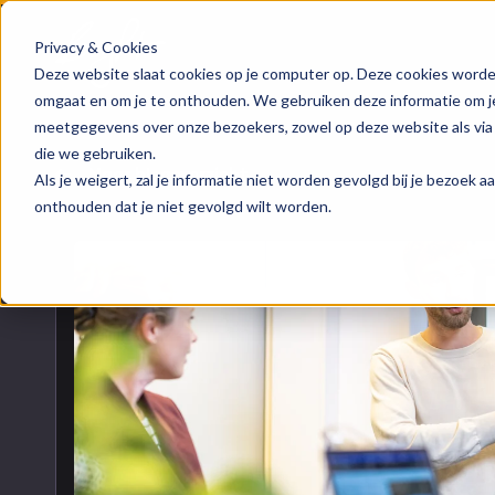
Privacy & Cookies
HubSpot implementatie
Over ons
Groeis
Blog
Deze website slaat cookies op je computer op. Deze cookies worde
omgaat en om je te onthouden. We gebruiken deze informatie om je 
meetgegevens over onze bezoekers, zowel op deze website als via
HubSpot automations
Team
Digita
Events
die we gebruiken.
Naar blogoverzicht
Als je weigert, zal je informatie niet worden gevolgd bij je bezoek 
HubSpot integraties
Contact
Marke
HubSpo
onthouden dat je niet gevolgd wilt worden.
HubSpot trainingen
Conte
Kenni
HubSpot maatwerk
AI ser