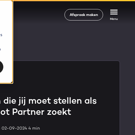
Afspraak maken
Afspraak maken
Afspraak maken
Menu
Menu
Menu
es
VIEW
ven
e
PORTAL REVIEW
les uit je
Haal alles uit je
t licentie
HubSpot licentie
 Please refresh the page.
al scan
Gratis portal scan
die jij moet stellen als
ot Partner zoekt
e 02-09-2024
4 min