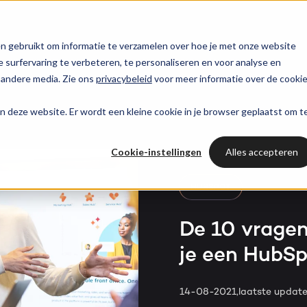
trategie
HubSpot partner
HubSpot websites
n gebruikt om informatie te verzamelen over hoe je met onze website
surfervaring te verbeteren, te personaliseren en voor analyse en
HUBSPOT NIEUWSBRIEF
 andere media. Zie ons
privacybeleid
voor meer informatie over de cooki
l marketing
 & webinars
Awards
Modules & templates
Services
PORTAL RE
Op de hoogte blij
aan deze website. Er wordt een kleine cookie in je browser geplaatst om t
Haal al
van het laatste
ting automation
t video's
Werken bij
Membership portals
Cases
HUBSPOT SERVICES
HubSpo
HubSpot nieuws?
Cookie-instellingen
Alles accepteren
nt & design
sbank
Growth-driven design
Branches
Could not loads results.
HubSpot implementatie
Gratis port
Schrijf je nu in!
HUBSPOT
vices
Bright
HubSpot automations
De 10 vragen 
je een HubSp
Inspiratie
HubSpot integraties
WELKOM BIJ BRIGHT
HubSpot trainingen
HubSpot
14-08-2021,
laatste updat
LAAT JE INSPIREREN
Over ons