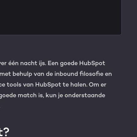
TNER
er één nacht ijs. Een goede
HubSpot
n met behulp van de inbound filosofie en
ice tools van HubSpot te halen
. Om er
goede match is, kun je onderstaande
.
t?
e HubSpot licentie