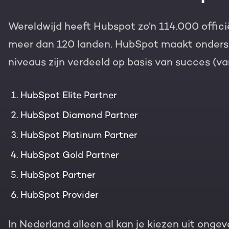
Gratis portal scan
Wereldwijd heeft Hubspot zo’n 114.000 offic
HubSpot websites
meer dan 120 landen. HubSpot maakt ondersch
Modules & templates
Nederlands
Zoek
niveaus zijn verdeeld op basis van succes (va
Membership portals
HubSpot Elite Partner
Growth-driven design
HubSpot Diamond Partner
HubSpot Platinum Partner
HubSpot Gold Partner
HubSpot Partner
HubSpot Provider
In Nederland alleen al kan je kiezen uit onge