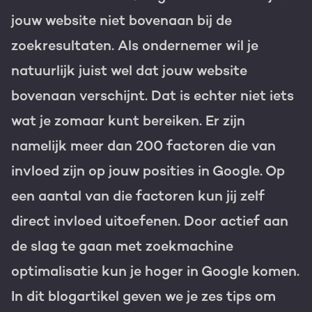
jouw website niet bovenaan bij de
Gratis portal scan
zoekresultaten. Als ondernemer wil je
HubSpot websites
natuurlijk juist wel dat jouw website
Modules & templates
bovenaan verschijnt. Dat is echter niet iets
Nederlands
Zoek
Membership portals
wat je zomaar kunt bereiken. Er zijn
namelijk meer dan 200 factoren die van
Growth-driven design
invloed zijn op jouw posities in Google. Op
een aantal van die factoren kun jij zelf
direct invloed uitoefenen. Door actief aan
de slag te gaan met zoekmachine
optimalisatie kun je hoger in Google komen.
In dit blogartikel geven we je zes tips om