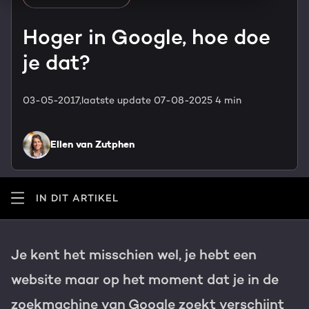
HubSpot maatwerk
Team
Hoger in Google, hoe doe
Blog
je dat?
GROWTH SERVICES
Contact
Events & webinars
03-05-2017,
laatste update 07-08-2025
4 min
HubSpot video's
Groeistrategie
HUBSPOT ELITE PARTNER
Kennisbank
Ellen van Zutphen
Digital marketing
HubSpot partner
Marketing automation
Awards
IN DIT ARTIKEL
Content & design
Werken bij
Je kent het misschien wel, je hebt een
AI services
PORTAL REVIEW
website maar op het moment dat je in de
Haal alles uit je HubSpot licentie
zoekmachine van Google zoekt verschijnt
WEBSITE SERVICES