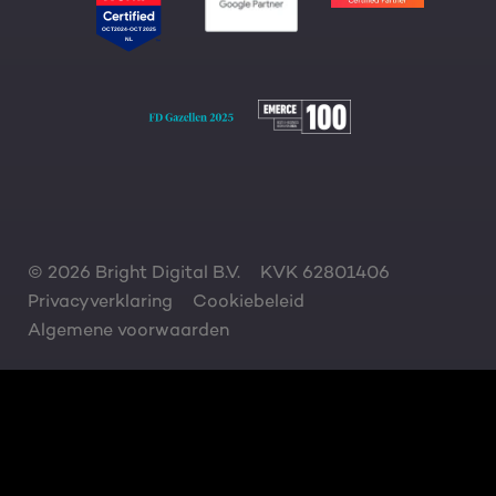
© 2026 Bright Digital B.V.
KVK 62801406
Privacyverklaring
Cookiebeleid
Algemene voorwaarden