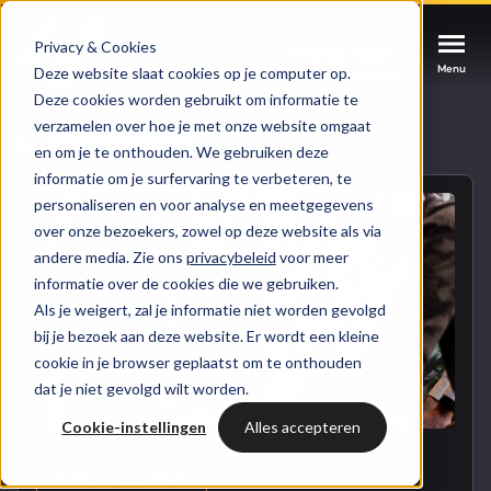
Privacy & Cookies
Afspraak maken
Afspraak maken
Afspraak maken
Menu
Menu
Menu
Deze website slaat cookies op je computer op.
Deze cookies worden gebruikt om informatie te
verzamelen over hoe je met onze website omgaat
Services
Naar blogoverzicht
en om je te onthouden. We gebruiken deze
informatie om je surfervaring te verbeteren, te
Cases
personaliseren en voor analyse en meetgegevens
HUBSPOT SERVICES
over onze bezoekers, zowel op deze website als via
andere media. Zie ons
privacybeleid
voor meer
Could not loads results. Please refresh the
Branches
informatie over de cookies die we gebruiken.
HubSpot implementatie
page.
Als je weigert, zal je informatie niet worden gevolgd
Bright
bij je bezoek aan deze website. Er wordt een kleine
HubSpot automations
cookie in je browser geplaatst om te onthouden
dat je niet gevolgd wilt worden.
Inspiratie
HubSpot integraties
WELKOM BIJ BRIGHT
Cookie-instellingen
Alles accepteren
HubSpot trainingen
HubSpot
LAAT JE INSPIREREN
Over ons
DIGITAL MARKETING