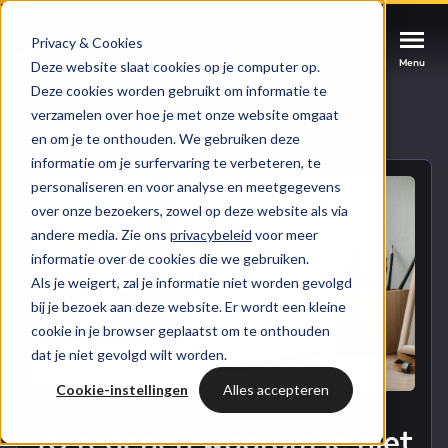
Privacy & Cookies
Afspraak maken
Afspraak maken
Afspraak maken
Menu
Menu
Menu
Deze website slaat cookies op je computer op.
Deze cookies worden gebruikt om informatie te
verzamelen over hoe je met onze website omgaat
Services
Naar blogoverzicht
en om je te onthouden. We gebruiken deze
informatie om je surfervaring te verbeteren, te
Cases
personaliseren en voor analyse en meetgegevens
HUBSPOT SERVICES
over onze bezoekers, zowel op deze website als via
andere media. Zie ons
privacybeleid
voor meer
Could not loads results. Please refresh the
Branches
informatie over de cookies die we gebruiken.
HubSpot implementatie
page.
Als je weigert, zal je informatie niet worden gevolgd
Bright
bij je bezoek aan deze website. Er wordt een kleine
HubSpot automations
cookie in je browser geplaatst om te onthouden
dat je niet gevolgd wilt worden.
Inspiratie
HubSpot integraties
WELKOM BIJ BRIGHT
Cookie-instellingen
Alles accepteren
HubSpot trainingen
HubSpot
LAAT JE INSPIREREN
10 redenen waarom je niet
Over ons