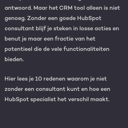
antwoord. Maar het CRM tool alleen is niet
Gratis portal scan
genoeg. Zonder een goede HubSpot
HubSpot websites
consultant blijf je steken in losse acties en
Modules & templates
benut je maar een fractie van het
Nederlands
Zoek
potentieel die de vele functionaliteiten
Membership portals
bieden.
Growth-driven design
Hier lees je 10 redenen waarom je niet
zonder een consultant kunt en hoe een
HubSpot specialist het verschil maakt.