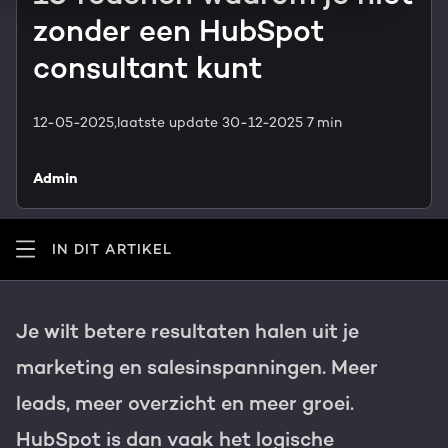
HubSpot maatwerk
zonder een HubSpot
Team
Blog
consultant kunt
GROWTH SERVICES
Contact
Events & webinars
12-05-2025,
laatste update 30-12-2025
7 min
HubSpot video's
Groeistrategie
HUBSPOT ELITE PARTNER
Admin
Kennisbank
Digital marketing
HubSpot partner
IN DIT ARTIKEL
Marketing automation
Awards
Content & design
Je wilt betere resultaten halen uit je
Werken bij
marketing en salesinspanningen. Meer
AI services
leads, meer overzicht en meer groei.
PORTAL REVIEW
Haal alles uit je HubSpot licentie
HubSpot is dan vaak het logische
WEBSITE SERVICES