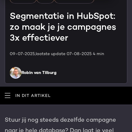
HubSpot maatwerk
Team
Segmentatie in HubSpot:
Blog
zo maak je je campagnes
GROWTH SERVICES
Contact
Events & webinars
3x effectiever
HubSpot video's
Groeistrategie
HUBSPOT ELITE PARTNER
09-07-2025,
laatste update 07-08-2025
4 min
Kennisbank
Digital marketing
HubSpot partner
Robin van Tilburg
Marketing automation
Awards
Content & design
IN DIT ARTIKEL
Werken bij
AI services
PORTAL REVIEW
Stuur jij nog steeds dezelfde campagne
Haal alles uit je HubSpot licentie
naar je hele database? Dan laat je veel
WEBSITE SERVICES