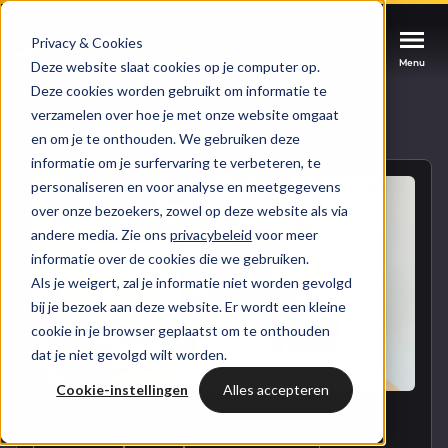
Privacy & Cookies
Afspraak maken
Afspraak maken
Afspraak maken
Menu
Menu
Menu
Deze website slaat cookies op je computer op.
Deze cookies worden gebruikt om informatie te
verzamelen over hoe je met onze website omgaat
Services
Naar blogoverzicht
en om je te onthouden. We gebruiken deze
informatie om je surfervaring te verbeteren, te
Cases
personaliseren en voor analyse en meetgegevens
HUBSPOT SERVICES
over onze bezoekers, zowel op deze website als via
andere media. Zie ons
privacybeleid
voor meer
Could not loads results. Please refresh the
Branches
informatie over de cookies die we gebruiken.
HubSpot implementatie
page.
Als je weigert, zal je informatie niet worden gevolgd
Bright
bij je bezoek aan deze website. Er wordt een kleine
HubSpot automations
cookie in je browser geplaatst om te onthouden
dat je niet gevolgd wilt worden.
Inspiratie
HubSpot integraties
WELKOM BIJ BRIGHT
Cookie-instellingen
Alles accepteren
HubSpot trainingen
HubSpot
LAAT JE INSPIREREN
Over ons
HUBSPOT
CRM
CRM MARKETING