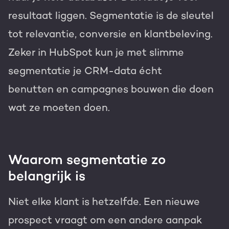
resultaat liggen. Segmentatie is de sleutel
Gratis portal scan
tot relevantie, conversie en klantbeleving.
HubSpot websites
Zeker in HubSpot kun je met slimme
Modules & templates
segmentatie je CRM-data écht
Nederlands
Zoek
Membership portals
benutten en campagnes bouwen die doen
wat ze moeten doen.
Growth-driven design
Waarom segmentatie zo
belangrijk is
Niet elke klant is hetzelfde. Een nieuwe
prospect vraagt om een andere aanpak