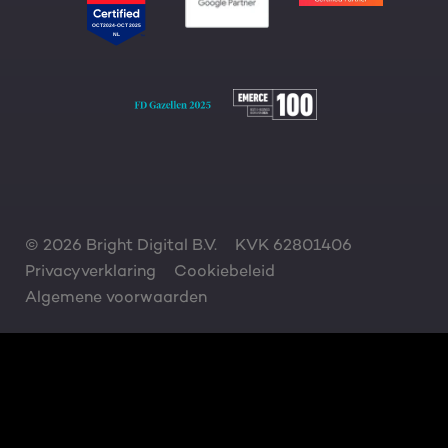
© 2026 Bright Digital B.V.
KVK 62801406
Privacyverklaring
Cookiebeleid
Algemene voorwaarden