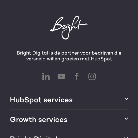
Bright Digital is dé partner voor bedrijven die
versneld willen groeien met HubSpot
HubSpot services
HubSpot integraties
Growth services
HubSpot implementatie
Websites & portals