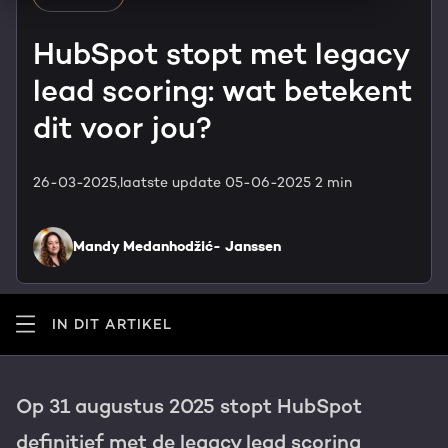
HubSpot maatwerk
Team
HubSpot stopt met legacy
Blog
lead scoring: wat betekent
GROWTH SERVICES
Contact
Events & webinars
dit voor jou?
HubSpot video's
Groeistrategie
HUBSPOT ELITE PARTNER
26-03-2025,
laatste update 05-06-2025
2 min
Kennisbank
Digital marketing
HubSpot partner
Mandy Medanhodžić- Janssen
Marketing automation
Awards
Content & design
IN DIT ARTIKEL
Werken bij
AI services
PORTAL REVIEW
Op 31 augustus 2025 stopt HubSpot
Haal alles uit je HubSpot licentie
definitief met de legacy lead scoring
WEBSITE SERVICES