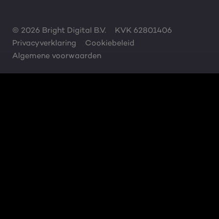
© 2026 Bright Digital B.V.
KVK 62801406
Privacyverklaring
Cookiebeleid
Algemene voorwaarden