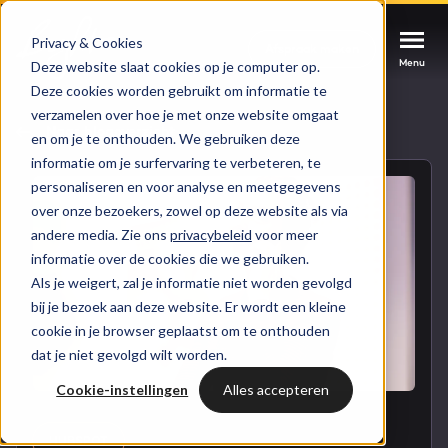
Privacy & Cookies
Afspraak maken
Afspraak maken
Afspraak maken
Menu
Menu
Menu
Deze website slaat cookies op je computer op.
Deze cookies worden gebruikt om informatie te
verzamelen over hoe je met onze website omgaat
Services
Naar blogoverzicht
en om je te onthouden. We gebruiken deze
informatie om je surfervaring te verbeteren, te
Cases
personaliseren en voor analyse en meetgegevens
HUBSPOT SERVICES
over onze bezoekers, zowel op deze website als via
andere media. Zie ons
privacybeleid
voor meer
Could not loads results. Please refresh the
Branches
informatie over de cookies die we gebruiken.
HubSpot implementatie
page.
Als je weigert, zal je informatie niet worden gevolgd
Bright
bij je bezoek aan deze website. Er wordt een kleine
HubSpot automations
cookie in je browser geplaatst om te onthouden
dat je niet gevolgd wilt worden.
Inspiratie
HubSpot integraties
WELKOM BIJ BRIGHT
Cookie-instellingen
Alles accepteren
HubSpot trainingen
HubSpot
LAAT JE INSPIREREN
Over ons
HUBSPOT