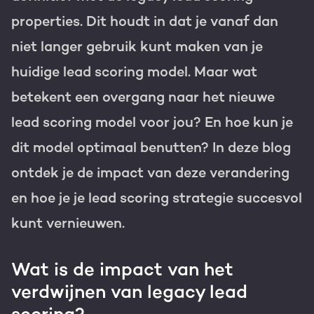
properties. Dit houdt in dat je vanaf dan
Gratis portal scan
niet langer gebruik kunt maken van je
HubSpot websites
huidige lead scoring model. Maar wat
Modules & templates
betekent een overgang naar het nieuwe
Nederlands
Zoek
Membership portals
lead scoring model voor jou? En hoe kun je
dit model optimaal benutten? In deze blog
Growth-driven design
ontdek je de impact van deze verandering
en hoe je je lead scoring strategie succesvol
kunt vernieuwen.
Wat is de impact van het
verdwijnen van legacy lead