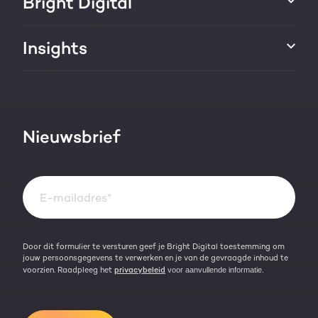
Bright Digital
HubSpot CRM maatwerk
Marketing & sales services
HubSpot trainingen
Over ons
Insights
Groei strategie
HubSpot partner
AI services
Blog
Werken bij
HubSpot video's
Contact
Nieuwsbrief
Events & webinars
Team
Over HubSpot
Kennisbank
Door dit formulier te versturen geef je Bright Digital toestemming om
jouw persoonsgegevens te verwerken en je van de gevraagde inhoud te
voorzien. Raadpleeg het
privacybeleid
voor aanvullende informatie.