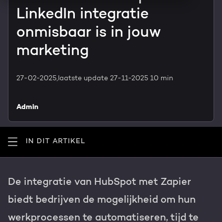
HubSpot maatwerk
LinkedIn integratie
Team
Blog
onmisbaar is in jouw
Contact
GROWTH SERVICES
marketing
Events & webinars
HubSpot video's
27-02-2025,
laatste update 27-11-2025
10 min
Groeistrategie
HUBSPOT ELITE PARTNER
Kennisbank
Digital marketing
Admin
HubSpot partner
Marketing automation
IN DIT ARTIKEL
Awards
Content & design
Werken bij
De integratie van HubSpot met Zapier
AI services
PORTAL REVIEW
biedt bedrijven de mogelijkheid om hun
Haal alles uit je HubSpot licentie
werkprocessen te automatiseren, tijd te
WEBSITE SERVICES