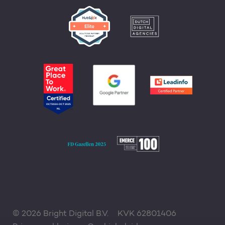
© 2026 Bright Digital B.V.
KVK 62801406