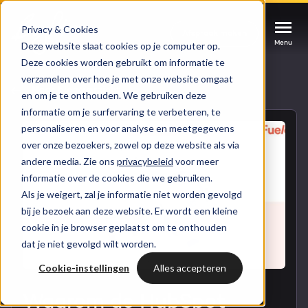
Privacy & Cookies
Afspraak maken
Afspraak maken
Afspraak maken
Deze website slaat cookies op je computer op.
Menu
Menu
Menu
Deze cookies worden gebruikt om informatie te
verzamelen over hoe je met onze website omgaat
Services
Naar blogoverzicht
en om je te onthouden. We gebruiken deze
informatie om je surfervaring te verbeteren, te
personaliseren en voor analyse en meetgegevens
Cases
HUBSPOT SERVICES
over onze bezoekers, zowel op deze website als via
andere media. Zie ons
privacybeleid
voor meer
Could not loads results. Please refresh the
Branches
informatie over de cookies die we gebruiken.
HubSpot implementatie
page.
Als je weigert, zal je informatie niet worden gevolgd
Bright
bij je bezoek aan deze website. Er wordt een kleine
HubSpot automations
cookie in je browser geplaatst om te onthouden
dat je niet gevolgd wilt worden.
Inspiratie
HubSpot integraties
WELKOM BIJ BRIGHT
Cookie-instellingen
Alles accepteren
HubSpot trainingen
HubSpot
LAAT JE INSPIREREN
Waarom de HubSpot
Over ons