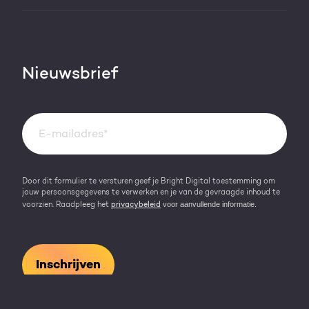
HubSpot partner
AI services
Blog
Werken bij
HubSpot video's
Contact
Nieuwsbrief
Events & webinars
Team
Over HubSpot
Kennisbank
Door dit formulier te versturen geef je Bright Digital toestemming om
jouw persoonsgegevens te verwerken en je van de gevraagde inhoud te
voor aanvullende informatie.
voorzien. Raadpleeg het
privacybeleid