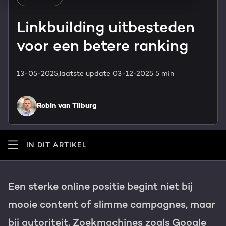
HubSpot maatwerk
Team
Linkbuilding uitbesteden
Blog
voor een betere ranking
GROWTH SERVICES
Contact
Events & webinars
13-05-2025,
laatste update 03-12-2025
5 min
HubSpot video's
Groeistrategie
HUBSPOT ELITE PARTNER
Kennisbank
Robin van Tilburg
Digital marketing
HubSpot partner
Marketing automation
Awards
IN DIT ARTIKEL
Content & design
Werken bij
Een sterke online positie begint niet bij
AI services
PORTAL REVIEW
mooie content of slimme campagnes, maar
Haal alles uit je HubSpot licentie
bij autoriteit. Zoekmachines zoals Google
WEBSITE SERVICES