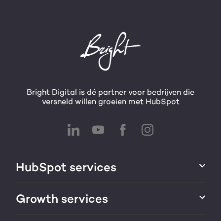
Bright Digital is dé partner voor bedrijven die
versneld willen groeien met HubSpot
HubSpot services
HubSpot integraties
Growth services
HubSpot implementatie