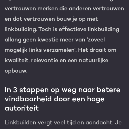
vertrouwen merken die anderen vertrouwen
Gratis portal scan
en dat vertrouwen bouw je op met
HubSpot websites
linkbuilding. Toch is effectieve linkbuilding
Modules & templates
allang geen kwestie meer van ‘zoveel
Nederlands
Zoek
Membership portals
mogelijk links verzamelen’. Het draait om
kwaliteit, relevantie en een natuurlijke
Growth-driven design
opbouw.
In 3 stappen op weg naar betere
vindbaarheid door een hoge
autoriteit
Linkbuilden vergt veel tijd en aandacht. Je