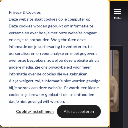
Privacy & Cookies
Afspraak maken
Afspraak maken
Afspraak maken
Menu
Menu
Menu
Deze website slaat cookies op je computer op.
Deze cookies worden gebruikt om informatie te
verzamelen over hoe je met onze website omgaat
Services
Naar blogoverzicht
en om je te onthouden. We gebruiken deze
informatie om je surfervaring te verbeteren, te
Cases
personaliseren en voor analyse en meetgegevens
HUBSPOT SERVICES
over onze bezoekers, zowel op deze website als via
andere media. Zie ons
privacybeleid
voor meer
Could not loads results. Please refresh the
Branches
informatie over de cookies die we gebruiken.
HubSpot implementatie
page.
Als je weigert, zal je informatie niet worden gevolgd
Bright
bij je bezoek aan deze website. Er wordt een kleine
HubSpot automations
cookie in je browser geplaatst om te onthouden
dat je niet gevolgd wilt worden.
Inspiratie
HubSpot integraties
WELKOM BIJ BRIGHT
Cookie-instellingen
Alles accepteren
HubSpot trainingen
HubSpot
LAAT JE INSPIREREN
Over ons
HUBSPOT