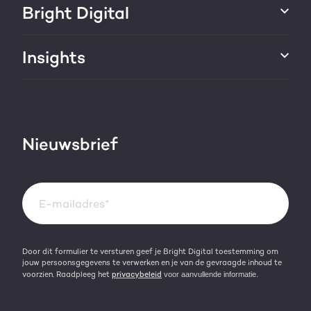
Websites & portals
Bright Digital
HubSpot CRM maatwerk
Marketing & sales services
HubSpot trainingen
Over ons
Insights
Groei strategie
HubSpot partner
AI services
Blog
Werken bij
HubSpot video's
Contact
Nieuwsbrief
Events & webinars
Team
Over HubSpot
Kennisbank
Door dit formulier te versturen geef je Bright Digital toestemming om
jouw persoonsgegevens te verwerken en je van de gevraagde inhoud te
voorzien. Raadpleeg het
privacybeleid
voor aanvullende informatie.