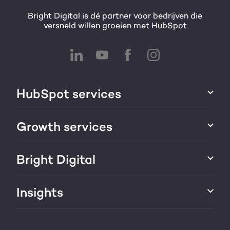
Bright Digital is dé partner voor bedrijven die
versneld willen groeien met HubSpot
HubSpot services
HubSpot integraties
Growth services
HubSpot implementatie
Websites & portals
Bright Digital
HubSpot CRM maatwerk
Marketing & sales services
HubSpot trainingen
Over ons
Insights
Groei strategie
HubSpot partner
AI services
Blog
Werken bij