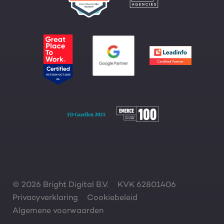
© 2026 Bright Digital B.V.
KVK 62801406
Privacyverklaring
Cookiebeleid
Algemene voorwaarden