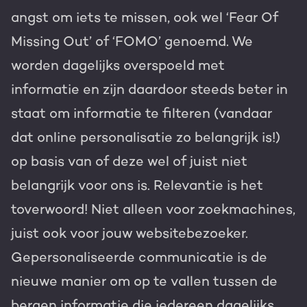
angst om iets te missen, ook wel ‘Fear Of
Gratis portal scan
Missing Out’ of ‘FOMO’ genoemd. We
HubSpot websites
worden dagelijks overspoeld met
Modules & templates
informatie en zijn daardoor steeds beter in
Nederlands
Zoek
staat om informatie te filteren (vandaar
Membership portals
dat online personalisatie zo belangrijk is!)
Growth-driven design
op basis van of deze wel of juist niet
belangrijk voor ons is. Relevantie is het
toverwoord! Niet alleen voor zoekmachines,
juist ook voor jouw websitebezoeker.
Gepersonaliseerde communicatie is de
nieuwe manier om op te vallen tussen de
bergen informatie die iedereen dagelijks