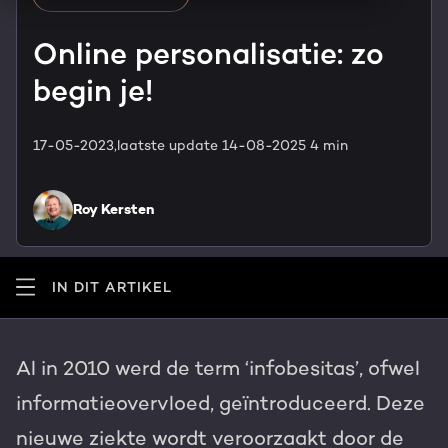
HubSpot maatwerk
Team
Online personalisatie: zo
Blog
begin je!
GROWTH SERVICES
Contact
Events & webinars
17-05-2023,
laatste update 14-08-2025
4 min
HubSpot video's
Groeistrategie
HUBSPOT ELITE PARTNER
Kennisbank
Roy Kersten
Digital marketing
HubSpot partner
Marketing automation
Awards
IN DIT ARTIKEL
Content & design
Werken bij
Al in 2010 werd de term ‘infobesitas’, ofwel
AI services
informatieovervloed, geïntroduceerd. Deze
PORTAL REVIEW
Haal alles uit je HubSpot licentie
nieuwe ziekte wordt veroorzaakt door de
WEBSITE SERVICES