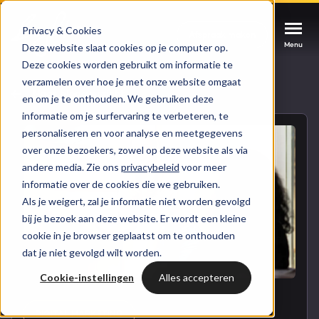
Privacy & Cookies
Afspraak maken
Afspraak maken
Afspraak maken
Menu
Menu
Menu
Deze website slaat cookies op je computer op.
Deze cookies worden gebruikt om informatie te
verzamelen over hoe je met onze website omgaat
Services
Naar blogoverzicht
en om je te onthouden. We gebruiken deze
informatie om je surfervaring te verbeteren, te
Cases
personaliseren en voor analyse en meetgegevens
HUBSPOT SERVICES
over onze bezoekers, zowel op deze website als via
andere media. Zie ons
privacybeleid
voor meer
Could not loads results. Please refresh the
Branches
informatie over de cookies die we gebruiken.
HubSpot implementatie
page.
Als je weigert, zal je informatie niet worden gevolgd
Bright
bij je bezoek aan deze website. Er wordt een kleine
HubSpot automations
cookie in je browser geplaatst om te onthouden
dat je niet gevolgd wilt worden.
Inspiratie
HubSpot integraties
WELKOM BIJ BRIGHT
Cookie-instellingen
Alles accepteren
HubSpot trainingen
HubSpot
LAAT JE INSPIREREN
Over ons
DIGITAL MARKETING