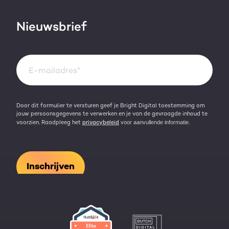
HubSpot video's
Contact
Nieuwsbrief
Events & webinars
Team
Over HubSpot
Kennisbank
Door dit formulier te versturen geef je Bright Digital toestemming om
jouw persoonsgegevens te verwerken en je van de gevraagde inhoud te
voorzien. Raadpleeg het
privacybeleid
voor aanvullende informatie.