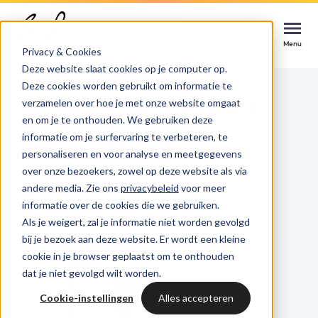
Afspraak maken
Afspraak maken
Afspraak maken
Menu
Menu
Menu
Privacy & Cookies
Home
Cases
Website Processionals
Deze website slaat cookies op je computer op.
Deze cookies worden gebruikt om informatie te
Services
verzamelen over hoe je met onze website omgaat
Nieuwe HubSpot
en om je te onthouden. We gebruiken deze
Cases
website voor
informatie om je surfervaring te verbeteren, te
HUBSPOT SERVICES
personaliseren en voor analyse en meetgegevens
Processionals
over onze bezoekers, zowel op deze website als via
Could not loads results. Please refresh the
Branches
HubSpot implementatie
andere media. Zie ons
privacybeleid
voor meer
page.
informatie over de cookies die we gebruiken.
Bright
MAATWERK HUBSPOT WEBSITE
Als je weigert, zal je informatie niet worden gevolgd
HubSpot automations
bij je bezoek aan deze website. Er wordt een kleine
cookie in je browser geplaatst om te onthouden
Inspiratie
HubSpot integraties
WELKOM BIJ BRIGHT
dat je niet gevolgd wilt worden.
HubSpot trainingen
Cookie-instellingen
Alles accepteren
HubSpot
LAAT JE INSPIREREN
Over ons