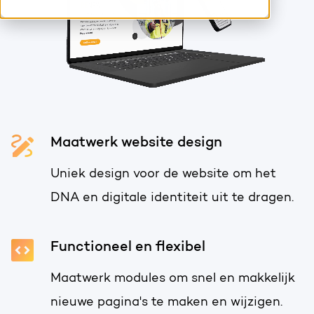
HubSpot maatwerk
Team
Blog
Contact
GROWTH SERVICES
Events & webinars
HubSpot video's
Groeistrategie
HUBSPOT ELITE PARTNER
Maatwerk website design
Kennisbank
Digital marketing
HubSpot partner
Uniek design voor de website om het
Marketing automation
DNA en digitale identiteit uit te dragen.
Awards
Content & design
Werken bij
Functioneel en flexibel
AI services
PORTAL REVIEW
Maatwerk modules om snel en makkelijk
nieuwe pagina's te maken en wijzigen.
Haal alles uit je HubSpot licentie
WEBSITE SERVICES