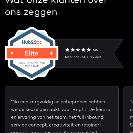
Wat onze klanten over
ons zeggen
"Na een zorgvuldig selectieproces hebben
"
we de keuze gemaakt voor Bright. De kennis
d
en ervaring van het team, het full inbound
m
service concept, creativiteit en retainer-
S
aanpak sprak ons aan. Samen met het
k