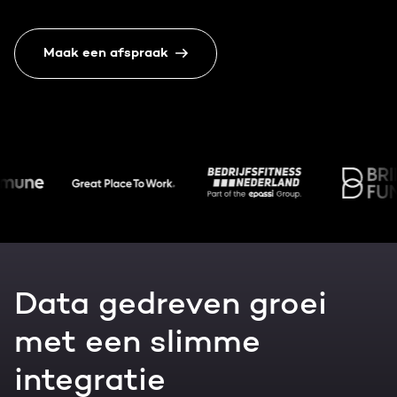
Gratis portal scan
Maak een afspraak
HubSpot websites
Nederlands
Zoek
Modules & templates
Membership portals
Growth-driven design
Data gedreven groei
met een slimme
integratie