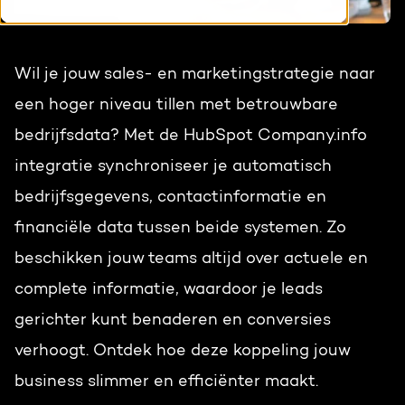
HubSpot maatwerk
Team
Blog
Wil je jouw sales- en marketingstrategie naar
Contact
GROWTH SERVICES
Events & webinars
een hoger niveau tillen met betrouwbare
bedrijfsdata? Met de HubSpot Company.info
HubSpot video's
Groeistrategie
HUBSPOT ELITE PARTNER
integratie synchroniseer je automatisch
Kennisbank
Digital marketing
bedrijfsgegevens, contactinformatie en
HubSpot partner
financiële data tussen beide systemen. Zo
Marketing automation
beschikken jouw teams altijd over actuele en
Awards
Content & design
complete informatie, waardoor je leads
Werken bij
gerichter kunt benaderen en conversies
AI services
verhoogt. Ontdek hoe deze koppeling jouw
PORTAL REVIEW
business slimmer en efficiënter maakt.
Haal alles uit je HubSpot licentie
WEBSITE SERVICES