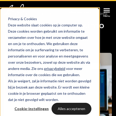
Afspraak maken
Afspraak maken
Afspraak maken
Home
Integraties
HubSpot an Company.info
Menu
Menu
Menu
Privacy & Cookies
HubSpot Company.info
Deze website slaat cookies op je computer op.
Deze cookies worden gebruikt om informatie te
Services
integratie
verzamelen over hoe je met onze website omgaat
en om je te onthouden. We gebruiken deze
Cases
informatie om je surfervaring te verbeteren, te
HUBSPOT SERVICES
personaliseren en voor analyse en meetgegevens
over onze bezoekers, zowel op deze website als via
Could not loads results. Please refresh the
Branches
HubSpot implementatie
andere media. Zie ons
privacybeleid
voor meer
page.
informatie over de cookies die we gebruiken.
Bright
Als je weigert, zal je informatie niet worden gevolgd
HubSpot automations
bij je bezoek aan deze website. Er wordt een kleine
cookie in je browser geplaatst om te onthouden
Inspiratie
HubSpot integraties
WELKOM BIJ BRIGHT
dat je niet gevolgd wilt worden.
HubSpot trainingen
Cookie-instellingen
Alles accepteren
HubSpot
LAAT JE INSPIREREN
Over ons