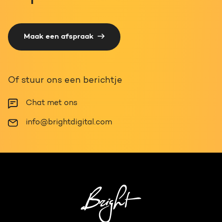
Maak een afspraak
Of stuur ons een berichtje
Chat met ons
info@brightdigital.com