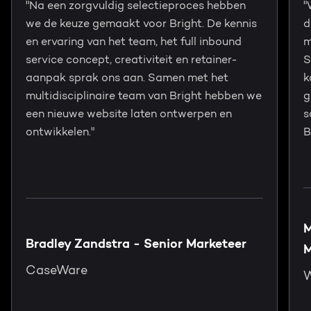
"Na een zorgvuldig selectieproces hebben
"
we de keuze gemaakt voor Bright. De kennis
d
en ervaring van het team, het full inbound
m
service concept, creativiteit en retainer-
S
aanpak sprak ons aan. Samen met het
k
multidisciplinaire team van Bright hebben we
g
een nieuwe website laten ontwerpen en
s
ontwikkelen."
B
M
Bradley Zandstra - Senior Marketeer
M
CaseWare