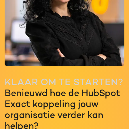
KLAAR OM TE STARTEN?
Benieuwd hoe de HubSpot
Exact koppeling jouw
organisatie verder kan
helpen?