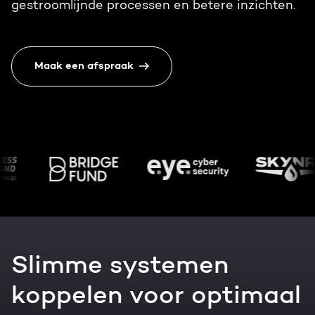
gestroomlijnde processen en betere inzichten.
Gratis portal scan
HubSpot websites
Maak een afspraak
Nederlands
Zoek
Modules & templates
Membership portals
Growth-driven design
Slimme systemen
koppelen voor optimaal