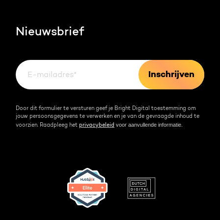
Werken bij
HubSpot video's
Contact
Nieuwsbrief
Events & webinars
Team
Over HubSpot
Kennisbank
Door dit formulier te versturen geef je Bright Digital toestemming om
jouw persoonsgegevens te verwerken en je van de gevraagde inhoud te
voor aanvullende informatie.
voorzien. Raadpleeg het
privacybeleid