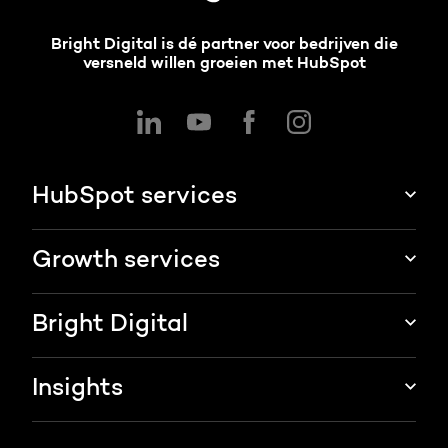
Bright Digital is dé partner voor bedrijven die
versneld willen groeien met HubSpot
HubSpot services
HubSpot integraties
Growth services
HubSpot implementatie
Websites & portals
Bright Digital
HubSpot CRM maatwerk
Marketing & sales services
HubSpot trainingen
Over ons
Insights
Groei strategie
HubSpot partner
AI services
Blog