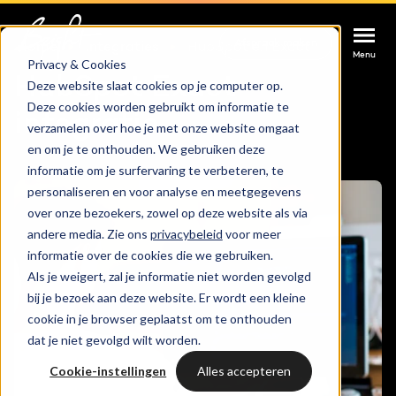
Afspraak maken
Afspraak maken
Afspraak maken
Home
Integraties
HubSpot en Exact
Menu
Menu
Menu
Privacy & Cookies
HubSpot Exact
Deze website slaat cookies op je computer op.
Deze cookies worden gebruikt om informatie te
Services
integratie
verzamelen over hoe je met onze website omgaat
en om je te onthouden. We gebruiken deze
Cases
informatie om je surfervaring te verbeteren, te
HUBSPOT SERVICES
personaliseren en voor analyse en meetgegevens
over onze bezoekers, zowel op deze website als via
Could not loads results. Please refresh the
Branches
HubSpot implementatie
andere media. Zie ons
privacybeleid
voor meer
page.
informatie over de cookies die we gebruiken.
Bright
Als je weigert, zal je informatie niet worden gevolgd
HubSpot automations
bij je bezoek aan deze website. Er wordt een kleine
cookie in je browser geplaatst om te onthouden
Inspiratie
HubSpot integraties
WELKOM BIJ BRIGHT
dat je niet gevolgd wilt worden.
HubSpot trainingen
Cookie-instellingen
Alles accepteren
HubSpot
LAAT JE INSPIREREN
Over ons