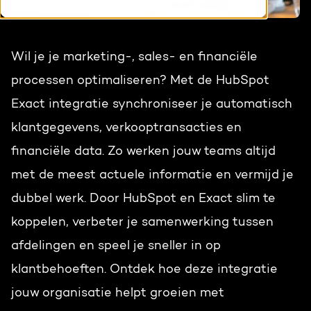
HubSpot maatwerk
Team
Blog
Wil je je marketing-, sales- en financiële
Contact
GROWTH SERVICES
Events & webinars
processen optimaliseren? Met de HubSpot
Exact integratie synchroniseer je automatisch
HubSpot video's
Groeistrategie
HUBSPOT ELITE PARTNER
klantgegevens, verkooptransacties en
Kennisbank
Digital marketing
financiële data. Zo werken jouw teams altijd
HubSpot partner
met de meest actuele informatie en vermijd je
Marketing automation
dubbel werk. Door HubSpot en Exact slim te
Awards
Content & design
koppelen, verbeter je samenwerking tussen
Werken bij
afdelingen en speel je sneller in op
AI services
klantbehoeften. Ontdek hoe deze integratie
PORTAL REVIEW
jouw organisatie helpt groeien met
Haal alles uit je HubSpot licentie
WEBSITE SERVICES