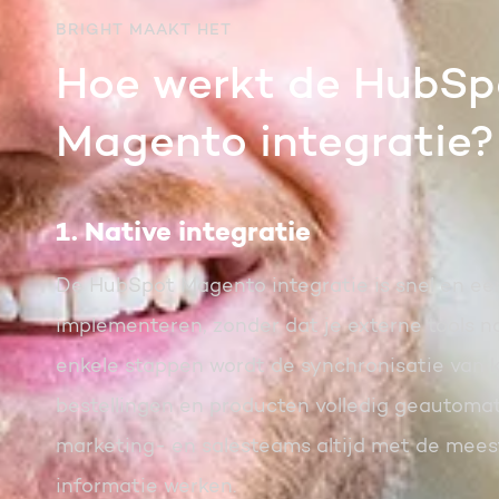
BRIGHT MAAKT HET
Hoe werkt de HubSp
Magento integratie?
1. Native integratie
De HubSpot Magento integratie is snel en ee
implementeren, zonder dat je externe tools n
enkele stappen wordt de synchronisatie van 
bestellingen en producten volledig geautomat
marketing- en salesteams altijd met de mees
informatie werken.