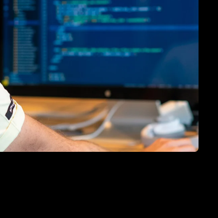
TNER
e HubSpot licentie