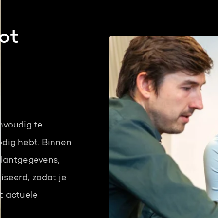
ot
nvoudig te
odig hebt. Binnen
klantgegevens,
iseerd, zodat je
t actuele