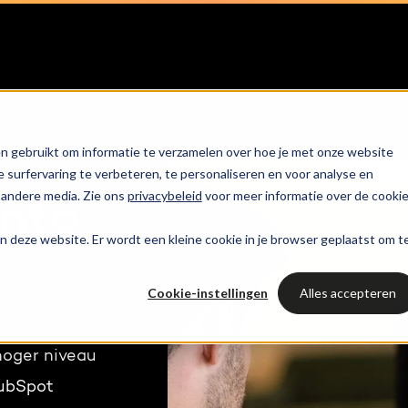
trategie
HubSpot partner
HubSpot websites
HUBSPOT NIEUWSBRIEF
l marketing
 & webinars
Awards
Modules & templates
Services
PORTAL RE
Op de hoogte blij
n gebruikt om informatie te verzamelen over hoe je met onze website
ting automation
t video's
Werken bij
Membership portals
Haal all
van het laatste
Cases
surfervaring te verbeteren, te personaliseren en voor analyse en
HUBSPOT SERVICES
HubSpo
HubSpot nieuws?
 andere media. Zie ons
privacybeleid
voor meer informatie over de cooki
nto
nt & design
sbank
Growth-driven design
Branches
Could not loads results
HubSpot implementatie
aan deze website. Er wordt een kleine cookie in je browser geplaatst om t
Gratis port
Schrijf je nu in!
vices
Bright
HubSpot automations
Cookie-instellingen
Alles accepteren
Inspiratie
HubSpot integraties
WELKOM BIJ BRIGHT
hoger niveau
HubSpot trainingen
HubSpot
HubSpot
LAAT JE INSPIREREN
Over ons