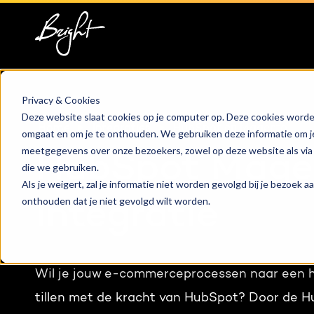
HubSpot implementatie
Over ons
Groeis
Blog
HubSpot automations
Team
Digita
Events
Privacy & Cookies
Deze website slaat cookies op je computer op. Deze cookies worde
HubSpot integraties
Contact
Marke
HubSpo
Home
Integraties
HubSpot en Magento
omgaat en om je te onthouden. We gebruiken deze informatie om je 
meetgegevens over onze bezoekers, zowel op deze website als via
HubSpot Mage
HubSpot trainingen
Conte
Kenni
die we gebruiken.
Als je weigert, zal je informatie niet worden gevolgd bij je bezoek 
onthouden dat je niet gevolgd wilt worden.
Integratie
HubSpot maatwerk
AI ser
Wil je jouw e-commerceprocessen naar een 
tillen met de kracht van HubSpot? Door de 