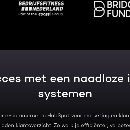
Gratis portal scan
HubSpot websites
Modules & templates
Nederlands
Zoek
Membership portals
Growth-driven design
ces met een naadloze i
systemen
oor e-commerce en HubSpot voor marketing en kla
aden klantoverzicht. Zo werk je efficiënter, verbeter