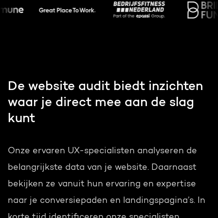
Gratis portal scan
HubSpot websites
Nederlands
Zoek
Modules & templates
Membership portals
De website audit biedt inzichten
waar je direct mee aan de slag
Growth-driven design
kunt
Onze ervaren UX-specialisten analyseren de
belangrijkste data van je website. Daarnaast
bekijken ze vanuit hun ervaring en expertise
naar je conversiepaden en landingspagina’s. In
korte tijd identificeren onze specialisten