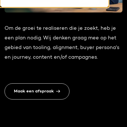
HubSpot maatwerk
Team
Blog
Contact
GROWTH SERVICES
Om de groei te realiseren die je zoekt, heb je
Events & webinars
een plan nodig. Wij denken graag mee op het
HubSpot video's
Groeistrategie
HUBSPOT ELITE PARTNER
gebied van tooling, alignment, buyer persona's
en journey, content en/of campagnes.
Kennisbank
Digital marketing
HubSpot partner
Marketing automation
Awards
Content & design
Maak een afspraak
Werken bij
AI services
PORTAL REVIEW
Haal alles uit je HubSpot licentie
WEBSITE SERVICES