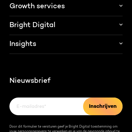
HubSpot integraties
Growth services
HubSpot implementatie
Websites & portals
Bright Digital
HubSpot CRM maatwerk
Marketing & sales services
HubSpot trainingen
Over ons
Insights
Groei strategie
HubSpot partner
AI services
Blog
Werken bij
HubSpot video's
Contact
Nieuwsbrief
Events & webinars
Team
Over HubSpot
Kennisbank
Door dit formulier te versturen geef je Bright Digital toestemming om
jouw persoonsgegevens te verwerken en je van de gevraagde inhoud te