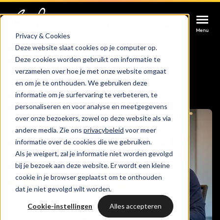
Afspraak maken
Afspraak maken
Afspraak maken
Home
HubSpot websites
Menu
Menu
Menu
Privacy & Cookies
HubSpot website audit
Deze website slaat cookies op je computer op.
Doelgerichte
Deze cookies worden gebruikt om informatie te
Services
verzamelen over hoe je met onze website omgaat
groeistrategie
en om je te onthouden. We gebruiken deze
Cases
informatie om je surfervaring te verbeteren, te
HUBSPOT SERVICES
personaliseren en voor analyse en meetgegevens
over onze bezoekers, zowel op deze website als via
Could not loads results. Please refresh the
Branches
HubSpot implementatie
andere media. Zie ons
privacybeleid
voor meer
page.
informatie over de cookies die we gebruiken.
Bright
Als je weigert, zal je informatie niet worden gevolgd
HubSpot automations
bij je bezoek aan deze website. Er wordt een kleine
cookie in je browser geplaatst om te onthouden
Inspiratie
HubSpot integraties
WELKOM BIJ BRIGHT
dat je niet gevolgd wilt worden.
HubSpot trainingen
Cookie-instellingen
Alles accepteren
HubSpot
LAAT JE INSPIREREN
Over ons