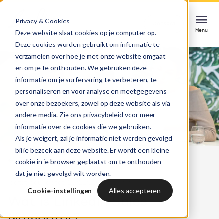
Privacy & Cookies
Contact
Contact
Contact
Deze website slaat cookies op je computer op.
Menu
Menu
Menu
Deze cookies worden gebruikt om informatie te
verzamelen over hoe je met onze website omgaat
en om je te onthouden. We gebruiken deze
informatie om je surfervaring te verbeteren, te
Services
personaliseren en voor analyse en meetgegevens
HubSpot implementatie
over onze bezoekers, zowel op deze website als via
Cases
andere media. Zie ons
privacybeleid
voor meer
Soepel starten, direct impact maken
Could not loads results. Please refresh the
informatie over de cookies die we gebruiken.
page.
Als je weigert, zal je informatie niet worden gevolgd
Branches
Websites & portals
bij je bezoek aan deze website. Er wordt een kleine
Terug naar overzicht
cookie in je browser geplaatst om te onthouden
Een website die jouw business laat groeien
Inspiratie
dat je niet gevolgd wilt worden.
laatst geupdatet: 25/11/2025
5 min
Blog
Cookie-instellingen
Alles accepteren
HubSpot integraties
Bright
Wat is LinkedIn Sales
Laatste nieuws & updates
Systemen verbinden, kansen benutten
Navigator?
Over ons