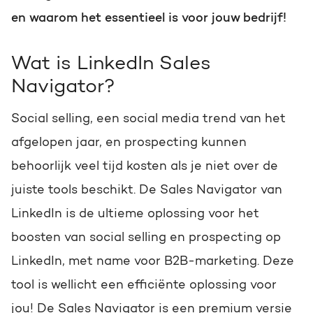
Praktisch én slim toepasbaar
Awards
en waarom het essentieel is voor jouw bedrijf!
Op de hoogte blijven van het
Bekijk onze onderscheidingen
laatste HubSpot nieuws?
Wat is LinkedIn Sales
HUBSPOT PORTAL REVIEW
Navigator?
Schrijf je nu in!
Haal alles uit je HubSpot
JOIN THE BRIGHT SIDE
licentie
Social selling, een social media trend van het
Wij zoeken volop A-spelers
afgelopen jaar, en prospecting kunnen
Gratis portal review
behoorlijk veel tijd kosten als je niet over de
Check de vacatures
juiste tools beschikt.
De Sales Navigator van
LinkedIn is de ultieme oplossing voor het
boosten van social selling en prospecting op
LinkedIn, met name voor B2B-marketing. Deze
tool is wellicht een efficiënte oplossing voor
jou!
De Sales Navigator is een premium versie