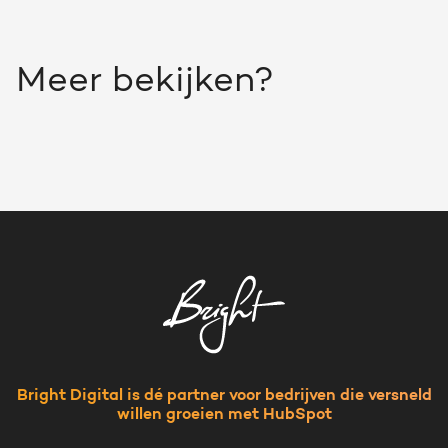
Meer bekijken?
Bright Digital is dé partner voor bedrijven die versneld
willen groeien met HubSpot