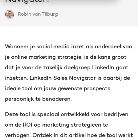
HubSpot
Wie we zijn en hoe we werken
Over HubSpot
Groei strategie
Robin van Tilburg
Ontdek alle HubSpot Hubs
Doelgericht groeien met een helder plan
Werken bij
Zoeken
Actuele vacatures op een rij
HubSpot video's
HubSpot CRM maatwerk
Wanneer je social media inzet als onderdeel van
Webinars, tutorials en meer
Precies afgestemd op jouw business
je online marketing strategie, is de kans groot
HubSpot partner
Bright als HubSpot Elite Partner
dat je voor de zakelijk doelgroep LinkedIn gaat
Events & webinars
Marketing & sales services
Bekijk de eventkalender
inzetten. LinkedIn Sales Navigator is daarbij de
Online versnellen, optimaliseren & domineren
Team
ideale tool om jouw gewenste prospects
Ontmoet onze Bright people
Kennisbank
persoonlijk te benaderen.
HubSpot trainingen
Kennisartikelen over marketing
Kennis vergroten, succes versnellen
Deze tool is speciaal ontwikkeld voor bedrijven
Contact
om de ROI op marketing strategieën te
Neem contact met ons op
AI services
HUBSPOT NIEUWSBRIEF
verhogen. Ontdek in dit artikel hoe de tool werkt