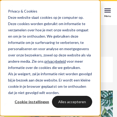
Privacy & Cookies
Contact
Contact
Contact
Deze website slaat cookies op je computer op.
Menu
Menu
Menu
Deze cookies worden gebruikt om informatie te
verzamelen over hoe je met onze website omgaat
Alles over inbound marketing
en om je te onthouden. We gebruiken deze
Kenniscentrum
informatie om je surfervaring te verbeteren, te
Services
personaliseren en voor analyse en meetgegevens
HubSpot implementatie
over onze bezoekers, zowel op deze website als via
Cases
andere media. Zie ons
privacybeleid
voor meer
Soepel starten, direct impact maken
Could not loads results. Please refresh the
Robin van Tilburg
informatie over de cookies die we gebruiken.
page.
Als je weigert, zal je informatie niet worden gevolgd
Branches
Websites & portals
bij je bezoek aan deze website. Er wordt een kleine
cookie in je browser geplaatst om te onthouden
Een website die jouw business laat groeien
Inspiratie
dat je niet gevolgd wilt worden.
NOV 25, 2025, 11:20:13 AM
Blog
Cookie-instellingen
Alles accepteren
HubSpot integraties
Bright
Laatste nieuws & updates
Systemen verbinden, kansen benutten
Over ons