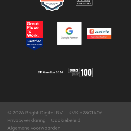
Marketing & sales oplossingen
Team
+45 70 60 47 45
Werken bij
© 2026 Bright Digital B.V.
KVK 62801406
Privacyverklaring
Cookiebeleid
Algemene voorwaarden