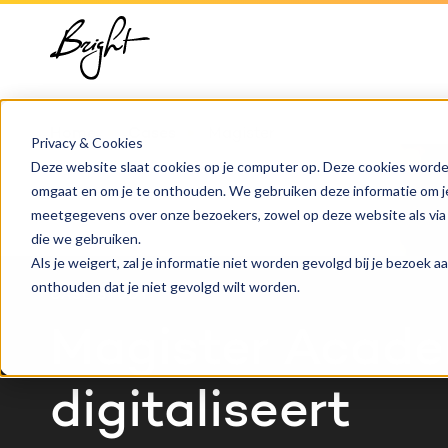
HubSpot implementatie
Over ons
Groeis
Blog
HubSpot automations
Team
Digita
Events
Home
Cases
Magister
Privacy & Cookies
Deze website slaat cookies op je computer op. Deze cookies worde
HubSpot integraties
Contact
Marke
HubSpo
omgaat en om je te onthouden. We gebruiken deze informatie om je 
meetgegevens over onze bezoekers, zowel op deze website als via
HubSpot trainingen
Conte
Kenni
die we gebruiken.
Als je weigert, zal je informatie niet worden gevolgd bij je bezoek 
onthouden dat je niet gevolgd wilt worden.
HubSpot maatwerk
AI ser
CASE STUDY
Magister Acad
digitaliseert