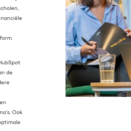
scholen,
inanciële
form.
 HubSpot
an de
dere
 en
na’s. Ook
optimale