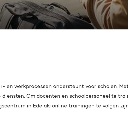
Gratis portal scan
HubSpot websites
Modules & templates
Zoek
Membership portals
Growth-driven design
eer- en werkprocessen ondersteunt voor scholen. Met
 diensten. Om docenten en schoolpersoneel te train
scentrum in Ede als online trainingen te volgen zi