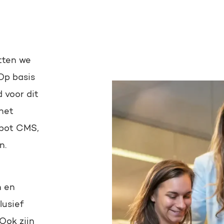
tten we
Op basis
 voor dit
 het
Spot CMS,
n.
n en
lusief
Ook zijn