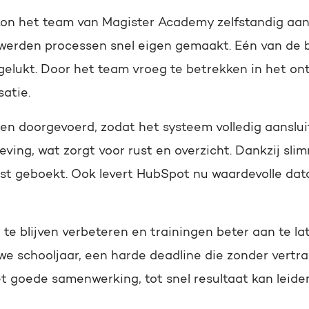
n het team van Magister Academy zelfstandig aan 
werden processen snel eigen gemaakt. Eén van de be
g gelukt. Door het team vroeg te betrekken in het o
atie.
gen doorgevoerd, zodat het systeem volledig aanslu
ving, wat zorgt voor rust en overzicht. Dankzij sl
nst geboekt. Ook levert HubSpot nu waardevolle dat
te blijven verbeteren en trainingen beter aan te la
euwe schooljaar, een harde deadline die zonder vertr
 goede samenwerking, tot snel resultaat kan leide