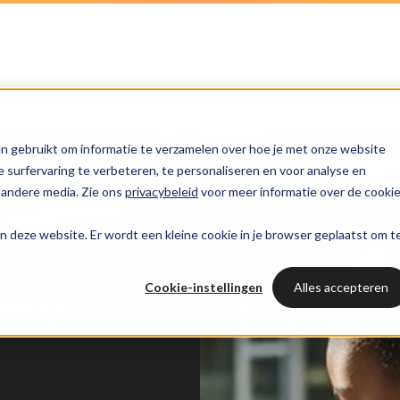
trategie
HubSpot partner
HubSpot websites
HUBSPOT NIEUWSBRIEF
l marketing
 & webinars
Awards
Modules & templates
Services
PORTAL RE
Op de hoogte blij
n gebruikt om informatie te verzamelen over hoe je met onze website
ting automation
t video's
Werken bij
Membership portals
Haal all
van het laatste
Cases
surfervaring te verbeteren, te personaliseren en voor analyse en
HUBSPOT SERVICES
HubSpo
HubSpot nieuws?
 andere media. Zie ons
privacybeleid
voor meer informatie over de cooki
nt & design
sbank
Growth-driven design
Branches
Could not loads results
HubSpot implementatie
aan deze website. Er wordt een kleine cookie in je browser geplaatst om t
Gratis port
Schrijf je nu in!
vices
Bright
HubSpot automations
Cookie-instellingen
Alles accepteren
emy
Inspiratie
HubSpot integraties
WELKOM BIJ BRIGHT
HubSpot trainingen
HubSpot
LAAT JE INSPIREREN
Over ons