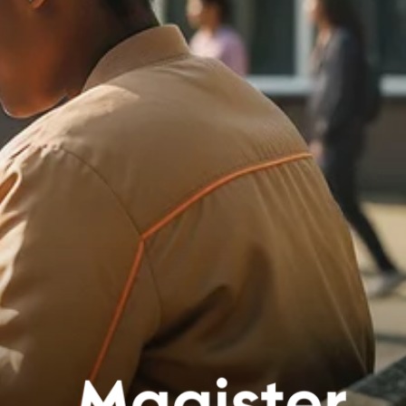
TNER
e HubSpot licentie