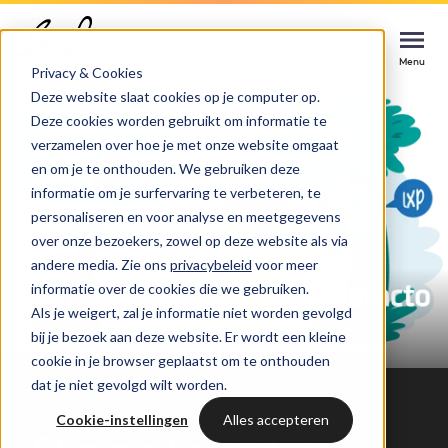
Home
Cases
Defacto
Afspraak maken
Afspraak maken
Afspraak maken
Menu
Menu
Menu
Privacy & Cookies
Deze website slaat cookies op je computer op.
Deze cookies worden gebruikt om informatie te
Services
verzamelen over hoe je met onze website omgaat
en om je te onthouden. We gebruiken deze
Cases
informatie om je surfervaring te verbeteren, te
HUBSPOT SERVICES
personaliseren en voor analyse en meetgegevens
over onze bezoekers, zowel op deze website als via
Could not loads results. Please refresh the
Branches
HubSpot implementatie
andere media. Zie ons
privacybeleid
voor meer
page.
informatie over de cookies die we gebruiken.
Bright
Als je weigert, zal je informatie niet worden gevolgd
HubSpot automations
bij je bezoek aan deze website. Er wordt een kleine
cookie in je browser geplaatst om te onthouden
Inspiratie
HubSpot integraties
WELKOM BIJ BRIGHT
dat je niet gevolgd wilt worden.
CASE STUDY
HubSpot trainingen
Cookie-instellingen
Alles accepteren
HubSpot
LAAT JE INSPIREREN
Over ons