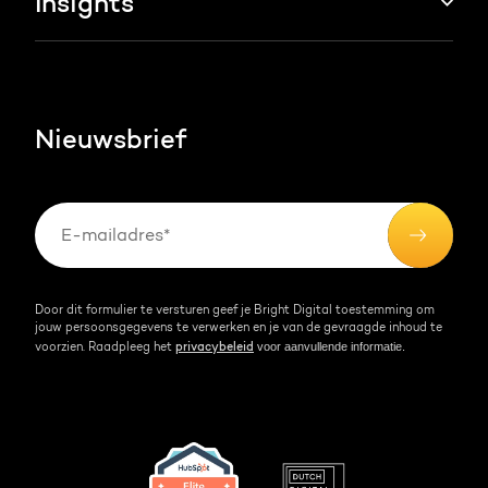
Insights
Groei strategie
HubSpot partner
AI services
Blog
Werken bij
HubSpot video's
Contact
Nieuwsbrief
Events & webinars
Team
Over HubSpot
Kennisbank
Door dit formulier te versturen geef je Bright Digital toestemming om
jouw persoonsgegevens te verwerken en je van de gevraagde inhoud te
voor aanvullende informatie.
voorzien. Raadpleeg het
privacybeleid