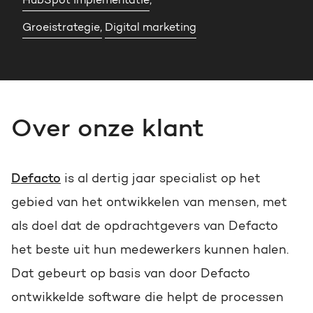
HubSpot implementatie
,
Gratis portal scan
Groeistrategie,
Digital marketing
HubSpot websites
Zoek
Modules & templates
Membership portals
Over onze klant
Growth-driven design
Defacto
is al dertig jaar specialist op het
gebied van het ontwikkelen van mensen, met
als doel dat de opdrachtgevers van Defacto
het beste uit hun medewerkers kunnen halen.
Dat gebeurt op basis van door Defacto
ontwikkelde software die helpt de processen