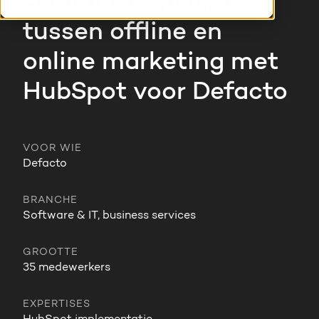
Slimme koppeling
HubSpot maatwerk
tussen offline en
Team
Blog
online marketing met
Contact
GROWTH SERVICES
Events & webinars
HubSpot voor Defacto
HubSpot video's
Groeistrategie
HUBSPOT ELITE PARTNER
Kennisbank
VOOR WIE
Digital marketing
Defacto
HubSpot partner
Marketing automation
BRANCHE
Awards
Software & IT, business services
Content & design
Werken bij
GROOTTE
AI services
35 medewerkers
PORTAL REVIEW
EXPERTISES
Haal alles uit je HubSpot licentie
WEBSITE SERVICES