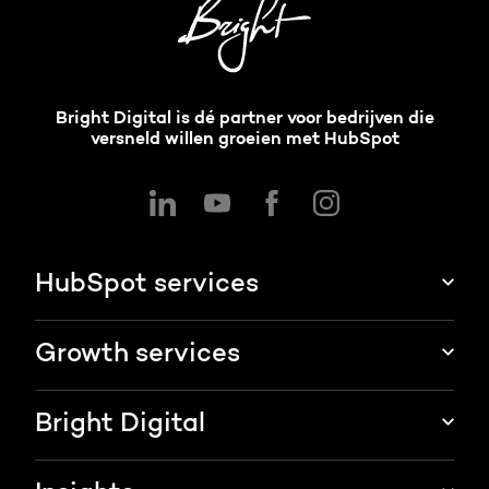
Bright Digital is dé partner voor bedrijven die
versneld willen groeien met HubSpot
HubSpot services
HubSpot integraties
Growth services
HubSpot implementatie
Websites & portals
Bright Digital
HubSpot CRM maatwerk
Marketing & sales services
HubSpot trainingen
Over ons