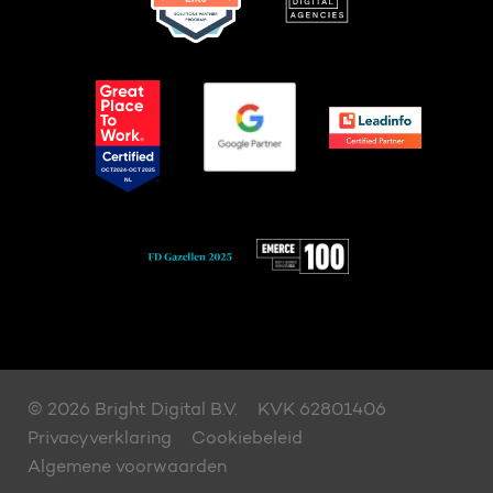
© 2026 Bright Digital B.V.
KVK 62801406
Privacyverklaring
Cookiebeleid
Algemene voorwaarden