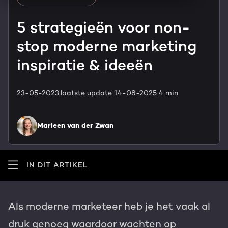
HubSpot maatwerk
Team
5 strategieën voor non-
Blog
stop moderne marketing
GROWTH SERVICES
Contact
Events & webinars
inspiratie & ideeën
HubSpot video's
Groeistrategie
HUBSPOT ELITE PARTNER
23-05-2023,
laatste update 14-08-2025
4 min
Kennisbank
Digital marketing
HubSpot partner
Marleen van der Zwan
Marketing automation
Awards
Content & design
IN DIT ARTIKEL
Werken bij
AI services
PORTAL REVIEW
Als moderne marketeer heb je het vaak al
Haal alles uit je HubSpot licentie
druk genoeg waardoor wachten op
WEBSITE SERVICES