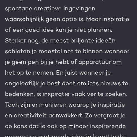
spontane creatieve ingevingen
Gratis portal scan
waarschijnlijk geen optie is. Maar inspiratie
HubSpot websites
of een goed idee kun je niet plannen.
Modules & templates
Sterker nog, de meest briljante ideeën
Nederlands
Zoek
schieten je meestal net te binnen wanneer
Membership portals
je geen pen bij je hebt of apparatuur om
Growth-driven design
het op te nemen. En juist wanneer je
ongelooflijk je best doet om iets nieuws te
bedenken, is inspiratie vaak ver te zoeken.
Toch zijn er manieren waarop je inspiratie
en creativiteit aanwakkert. Zo vergroot je
de kans dat je ook op minder inspirerende
momenten met goede ideeën komt! In dit