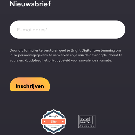
Nieuwsbrief
Events & webinars
Team
Over HubSpot
Kennisbank
Door dit formulier te versturen geef je Bright Digital toestemming om
jouw persoonsgegevens te verwerken en je van de gevraagde inhoud te
voorzien. Raadpleeg het
privacybeleid
voor aanvullende informatie.