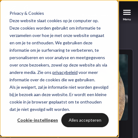
Privacy & Cookies
Afspraak maken
Afspraak maken
Afspraak maken
Menu
Menu
Menu
Deze website slaat cookies op je computer op.
Deze cookies worden gebruikt om informatie te
verzamelen over hoe je met onze website omgaat
Services
Naar blogoverzicht
en om je te onthouden. We gebruiken deze
informatie om je surfervaring te verbeteren, te
Cases
personaliseren en voor analyse en meetgegevens
HUBSPOT SERVICES
over onze bezoekers, zowel op deze website als via
andere media. Zie ons
privacybeleid
voor meer
Could not loads results. Please refresh the
Branches
informatie over de cookies die we gebruiken.
HubSpot implementatie
page.
Als je weigert, zal je informatie niet worden gevolgd
Bright
bij je bezoek aan deze website. Er wordt een kleine
HubSpot automations
cookie in je browser geplaatst om te onthouden
dat je niet gevolgd wilt worden.
Inspiratie
HubSpot integraties
WELKOM BIJ BRIGHT
Cookie-instellingen
Alles accepteren
HubSpot trainingen
HubSpot
LAAT JE INSPIREREN
Over ons
DIGITAL MARKETING