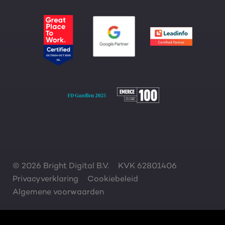
© 2026 Bright Digital B.V.
KVK 62801406
Privacyverklaring
Cookiebeleid
Algemene voorwaarden