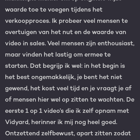
waarde toe te voegen tijdens het
Gratis portal scan
verkoopproces. Ik probeer veel mensen te
HubSpot websites
overtuigen van het nut en de waarde van
Modules & templates
video in sales. Veel mensen zijn enthousiast,
Nederlands
Zoek
Membership portals
maar vinden het lastig om ermee te
starten. Dat begrijp ik wel: in het begin is
Growth-driven design
het best ongemakkelijk, je bent het niet
gewend, het kost veel tijd en je vraagt je af
of mensen hier wel op zitten te wachten. De
eerste 1 op 1 video’s die ik zelf opnam met
Vidyard, herinner ik mij nog heel goed.
Ontzettend zelfbewust, apart zitten zodat