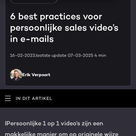
HubSpot maatwerk
Team
6 best practices voor
Blog
persoonlijke sales video’s
GROWTH SERVICES
Contact
Events & webinars
in e-mails
HubSpot video's
Groeistrategie
HUBSPOT ELITE PARTNER
16-02-2023,
laatste update 07-03-2025
4 min
Kennisbank
Digital marketing
HubSpot partner
Erik Verpoort
Marketing automation
Awards
Content & design
IN DIT ARTIKEL
Werken bij
AI services
PORTAL REVIEW
IPersoonlijke 1 op 1 video’s zijn een
Haal alles uit je HubSpot licentie
makkelijke manier om op originele wijze
WEBSITE SERVICES