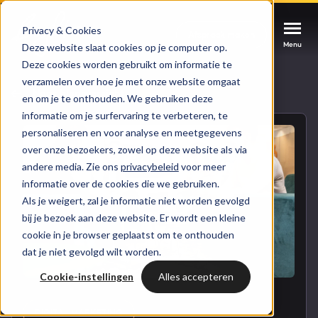
Privacy & Cookies
Afspraak maken
Afspraak maken
Afspraak maken
Menu
Menu
Menu
Deze website slaat cookies op je computer op.
Deze cookies worden gebruikt om informatie te
verzamelen over hoe je met onze website omgaat
Services
Naar blogoverzicht
en om je te onthouden. We gebruiken deze
informatie om je surfervaring te verbeteren, te
Cases
personaliseren en voor analyse en meetgegevens
HUBSPOT SERVICES
over onze bezoekers, zowel op deze website als via
andere media. Zie ons
privacybeleid
voor meer
Could not loads results. Please refresh the
Branches
informatie over de cookies die we gebruiken.
HubSpot implementatie
page.
Als je weigert, zal je informatie niet worden gevolgd
Bright
bij je bezoek aan deze website. Er wordt een kleine
HubSpot automations
cookie in je browser geplaatst om te onthouden
dat je niet gevolgd wilt worden.
Inspiratie
HubSpot integraties
WELKOM BIJ BRIGHT
Cookie-instellingen
Alles accepteren
HubSpot trainingen
HubSpot
LAAT JE INSPIREREN
Over ons
DIGITAL MARKETING