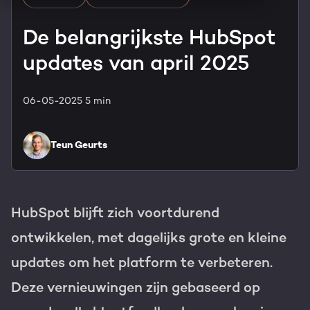
HubSpot maatwerk
Team
De belangrijkste HubSpot
Blog
updates van april 2025
GROWTH SERVICES
Contact
Events & webinars
06-05-2025
5 min
HubSpot video's
Groeistrategie
HUBSPOT ELITE PARTNER
Kennisbank
Teun Geurts
Digital marketing
HubSpot partner
Marketing automation
Awards
HubSpot blijft zich voortdurend
Content & design
Werken bij
ontwikkelen, met dagelijks grote en kleine
AI services
updates om het platform te verbeteren.
PORTAL REVIEW
Deze vernieuwingen zijn gebaseerd op
Haal alles uit je HubSpot licentie
WEBSITE SERVICES