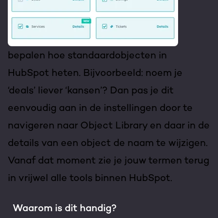
bepalen hoe standaardobjecten in
HubSpot heten. Bijvoorbeeld: noem je
‘deals’ liever ‘kansen’? Dan pas je dit
eenvoudig aan in de instellingen door te
navigeren naar Object Library en daar in de
details van een object de naam te wijzigen.
Vanaf dat moment zie je jouw termen terug
in vrijwel alle tools binnen HubSpot.
Waarom is dit handig?