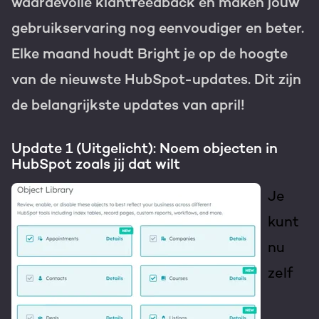
waardevolle klantfeedback en maken jouw
Gratis portal scan
gebruikservaring nog eenvoudiger en beter.
HubSpot websites
Elke maand houdt Bright je op de hoogte
van de nieuwste HubSpot-updates. Dit zijn
Modules & templates
Nederlands
Zoek
de belangrijkste updates van april!
Membership portals
Update 1 (Uitgelicht): Noem objecten in
Growth-driven design
HubSpot zoals jij dat wilt
Je
kunt
nu
zelf