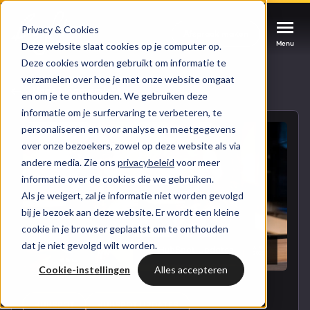
Privacy & Cookies
Afspraak maken
Afspraak maken
Afspraak maken
Menu
Menu
Menu
Deze website slaat cookies op je computer op.
Deze cookies worden gebruikt om informatie te
verzamelen over hoe je met onze website omgaat
Services
Naar blogoverzicht
en om je te onthouden. We gebruiken deze
informatie om je surfervaring te verbeteren, te
Cases
personaliseren en voor analyse en meetgegevens
HUBSPOT SERVICES
over onze bezoekers, zowel op deze website als via
andere media. Zie ons
privacybeleid
voor meer
Could not loads results. Please refresh the
Branches
informatie over de cookies die we gebruiken.
HubSpot implementatie
page.
Als je weigert, zal je informatie niet worden gevolgd
Bright
bij je bezoek aan deze website. Er wordt een kleine
HubSpot automations
cookie in je browser geplaatst om te onthouden
dat je niet gevolgd wilt worden.
Inspiratie
HubSpot integraties
WELKOM BIJ BRIGHT
Cookie-instellingen
Alles accepteren
HubSpot trainingen
HubSpot
LAAT JE INSPIREREN
Over ons
HUBSPOT
HUBSPOT UPDATES