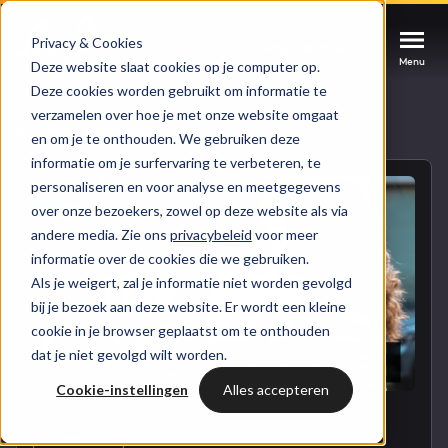
Privacy & Cookies
Afspraak maken
Afspraak maken
Afspraak maken
Deze website slaat cookies op je computer op.
Menu
Menu
Menu
Deze cookies worden gebruikt om informatie te
verzamelen over hoe je met onze website omgaat
Services
Naar blogoverzicht
en om je te onthouden. We gebruiken deze
informatie om je surfervaring te verbeteren, te
personaliseren en voor analyse en meetgegevens
Cases
HUBSPOT SERVICES
over onze bezoekers, zowel op deze website als via
andere media. Zie ons
privacybeleid
voor meer
Could not loads results. Please refresh the
Branches
informatie over de cookies die we gebruiken.
HubSpot implementatie
page.
Als je weigert, zal je informatie niet worden gevolgd
Bright
bij je bezoek aan deze website. Er wordt een kleine
HubSpot automations
cookie in je browser geplaatst om te onthouden
dat je niet gevolgd wilt worden.
Inspiratie
HubSpot integraties
WELKOM BIJ BRIGHT
Cookie-instellingen
Alles accepteren
HubSpot trainingen
HubSpot
LAAT JE INSPIREREN
Over ons
HUBSPOT