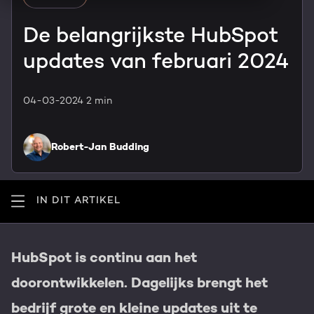
HubSpot maatwerk
Team
De belangrijkste HubSpot
Blog
updates van februari 2024
Contact
GROWTH SERVICES
Events & webinars
04-03-2024
2 min
HubSpot video's
Groeistrategie
HUBSPOT ELITE PARTNER
Kennisbank
Robert-Jan Budding
Digital marketing
HubSpot partner
Marketing automation
Awards
IN DIT ARTIKEL
Content & design
Werken bij
HubSpot is continu aan het
AI services
PORTAL REVIEW
doorontwikkelen. Dagelijks brengt het
Haal alles uit je HubSpot licentie
bedrijf grote en kleine updates uit te
WEBSITE SERVICES