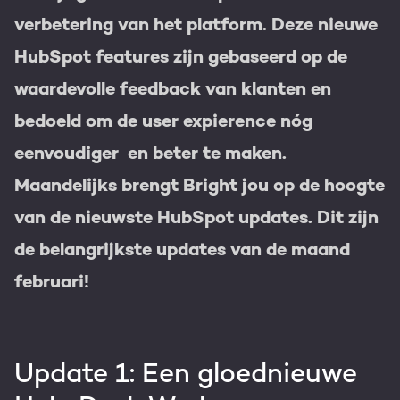
verbetering van het platform. Deze nieuwe
Gratis portal scan
HubSpot features zijn gebaseerd op de
HubSpot websites
waardevolle feedback van klanten en
Modules & templates
bedoeld om de user expierence nóg
Nederlands
Zoek
Membership portals
eenvoudiger en beter te maken.
Maandelijks brengt Bright jou op de hoogte
Growth-driven design
van de nieuwste HubSpot updates. Dit zijn
de belangrijkste updates van de maand
februari!
Update 1: Een gloednieuwe