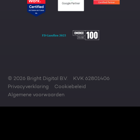
© 2026 Bright Digital B.V.
KVK 62801406
Privacyverklaring
Cookiebeleid
Algemene voorwaarden