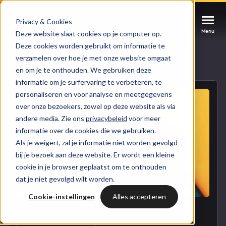
Privacy & Cookies
Afspraak maken
Afspraak maken
Afspraak maken
Deze website slaat cookies op je computer op.
Menu
Menu
Menu
Deze cookies worden gebruikt om informatie te
verzamelen over hoe je met onze website omgaat
Services
Naar blogoverzicht
en om je te onthouden. We gebruiken deze
informatie om je surfervaring te verbeteren, te
personaliseren en voor analyse en meetgegevens
Cases
HUBSPOT SERVICES
over onze bezoekers, zowel op deze website als via
andere media. Zie ons
privacybeleid
voor meer
Could not loads results. Please refresh the
Branches
informatie over de cookies die we gebruiken.
HubSpot implementatie
page.
Als je weigert, zal je informatie niet worden gevolgd
Bright
bij je bezoek aan deze website. Er wordt een kleine
HubSpot automations
cookie in je browser geplaatst om te onthouden
dat je niet gevolgd wilt worden.
Inspiratie
HubSpot integraties
WELKOM BIJ BRIGHT
Cookie-instellingen
Alles accepteren
HubSpot trainingen
HubSpot
LAAT JE INSPIREREN
Over ons
DIGITAL MARKETING