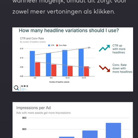
wanneer mogelijk, omdat dit zorgt voor
zowel meer vertoningen als klikken.