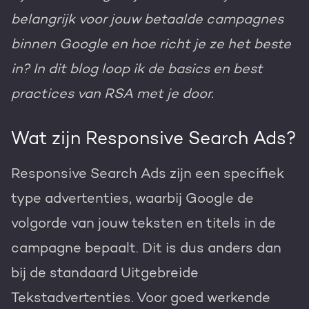
belangrijk voor jouw betaalde campagnes
Gratis portal scan
binnen Google en hoe richt je ze het beste
HubSpot websites
in? In dit blog loop ik de basics en best
Modules & templates
practices van RSA met je door.
Nederlands
Zoek
Membership portals
Wat zijn Responsive Search Ads?
Growth-driven design
Responsive Search Ads zijn een specifiek
type advertenties, waarbij Google de
volgorde van jouw teksten en titels in de
campagne bepaalt. Dit is dus anders dan
bij de standaard Uitgebreide
Tekstadvertenties. Voor goed werkende