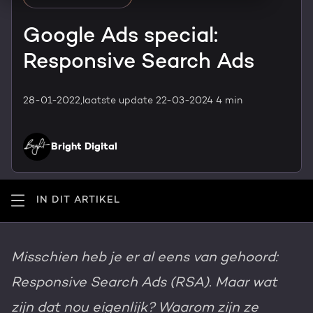
HubSpot maatwerk
Team
Google Ads special:
Blog
Responsive Search Ads
Contact
GROWTH SERVICES
Events & webinars
28-01-2022,
laatste update 22-03-2024
4 min
HubSpot video's
Groeistrategie
HUBSPOT ELITE PARTNER
Kennisbank
Bright Digital
Digital marketing
HubSpot partner
Marketing automation
Awards
IN DIT ARTIKEL
Content & design
Werken bij
Misschien heb je er al eens van gehoord:
AI services
PORTAL REVIEW
Responsive Search Ads (RSA). Maar wat
Haal alles uit je HubSpot licentie
zijn dat nou eigenlijk? Waarom zijn ze
WEBSITE SERVICES