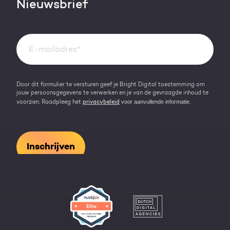
Nieuwsbrief
Events & webinars
Team
Over HubSpot
Kennisbank
Door dit formulier te versturen geef je Bright Digital toestemming om
jouw persoonsgegevens te verwerken en je van de gevraagde inhoud te
voor aanvullende informatie.
voorzien. Raadpleeg het
privacybeleid