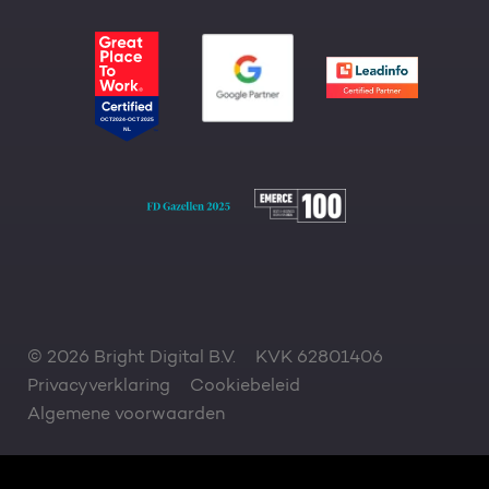
© 2026 Bright Digital B.V.
KVK 62801406
Privacyverklaring
Cookiebeleid
Algemene voorwaarden