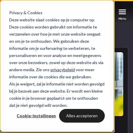
Privacy & Cookies
Afspraak maken
Afspraak maken
Afspraak maken
Menu
Menu
Menu
Deze website slaat cookies op je computer op.
Deze cookies worden gebruikt om informatie te
verzamelen over hoe je met onze website omgaat
Services
Naar blogoverzicht
en om je te onthouden. We gebruiken deze
informatie om je surfervaring te verbeteren, te
Cases
personaliseren en voor analyse en meetgegevens
HUBSPOT SERVICES
over onze bezoekers, zowel op deze website als via
andere media. Zie ons
privacybeleid
voor meer
Could not loads results. Please refresh the
Branches
informatie over de cookies die we gebruiken.
HubSpot implementatie
page.
Als je weigert, zal je informatie niet worden gevolgd
Bright
bij je bezoek aan deze website. Er wordt een kleine
HubSpot automations
cookie in je browser geplaatst om te onthouden
dat je niet gevolgd wilt worden.
Inspiratie
HubSpot integraties
WELKOM BIJ BRIGHT
Cookie-instellingen
Alles accepteren
HubSpot trainingen
HubSpot
LAAT JE INSPIREREN
Over ons
HUBSPOT