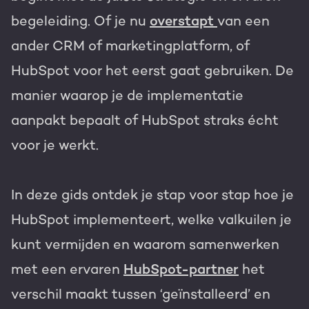
begeleiding. Of je nu
overstapt
van een
Gratis portal scan
ander CRM of marketingplatform, of
HubSpot websites
HubSpot voor het eerst gaat gebruiken. De
Modules & templates
manier waarop je de implementatie
Nederlands
Zoek
Membership portals
aanpakt bepaalt of HubSpot straks écht
voor je werkt.
Growth-driven design
In deze gids ontdek je stap voor stap hoe je
HubSpot implementeert, welke valkuilen je
kunt vermijden en waarom samenwerken
met een ervaren
HubSpot-partner
het
verschil maakt tussen ‘geïnstalleerd’ en