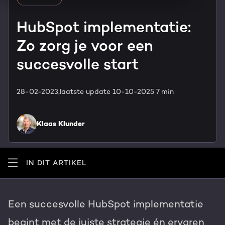
HubSpot maatwerk
Team
HubSpot implementatie:
Blog
Zo zorg je voor een
GROWTH SERVICES
Contact
Events & webinars
succesvolle start
HubSpot video's
Groeistrategie
HUBSPOT ELITE PARTNER
28-02-2023,
laatste update 10-10-2025
7 min
Kennisbank
Digital marketing
HubSpot partner
Klaas Klunder
Marketing automation
Awards
Content & design
IN DIT ARTIKEL
Werken bij
AI services
PORTAL REVIEW
Een succesvolle HubSpot implementatie
Haal alles uit je HubSpot licentie
begint met de juiste strategie én ervaren
WEBSITE SERVICES