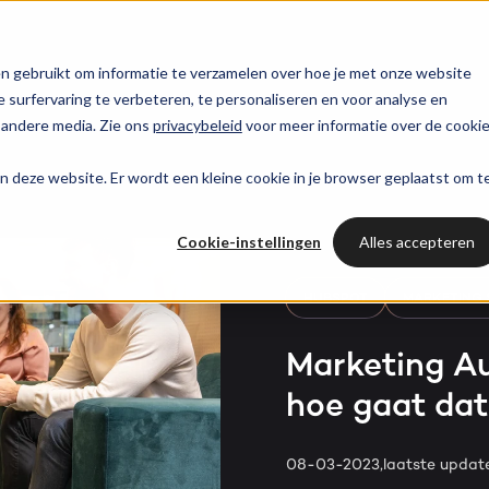
trategie
HubSpot partner
HubSpot websites
n gebruikt om informatie te verzamelen over hoe je met onze website
surfervaring te verbeteren, te personaliseren en voor analyse en
HUBSPOT NIEUWSBRIEF
 andere media. Zie ons
privacybeleid
voor meer informatie over de cooki
l marketing
 & webinars
Awards
Modules & templates
Services
PORTAL RE
Op de hoogte blij
aan deze website. Er wordt een kleine cookie in je browser geplaatst om t
Haal al
van het laatste
ting automation
t video's
Werken bij
Membership portals
Cases
HUBSPOT SERVICES
HubSpo
HubSpot nieuws?
Cookie-instellingen
Alles accepteren
nt & design
sbank
Growth-driven design
Branches
Could not loads results.
HubSpot implementatie
Gratis port
Schrijf je nu in!
HUBSPOT
MARKETING 
vices
Bright
HubSpot automations
Marketing A
hoe gaat da
Inspiratie
HubSpot integraties
WELKOM BIJ BRIGHT
HubSpot trainingen
HubSpot
08-03-2023,
laatste upda
LAAT JE INSPIREREN
Over ons