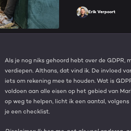
HubSpot maatwerk
Team
Erik Verpoort
Blog
GROWTH SERVICES
Contact
Events & webinars
HubSpot video's
Groeistrategie
HUBSPOT ELITE PAR
Als je nog niks gehoord hebt over de GDPR, m
Kennisbank
Digital marketing
HubSpot partner
verdiepen. Althans, dat vind ik. De invloed 
Marketing automation
iets om rekening mee te houden. Wat is GDP
Awards
voldoen aan alle eisen op het gebied van M
Content & design
Werken bij
op weg te helpen, licht ik een aantal, volgens 
AI services
je een checklist.
PORTAL REVIEW
Haal alles uit j
WEBSITE SERVICES