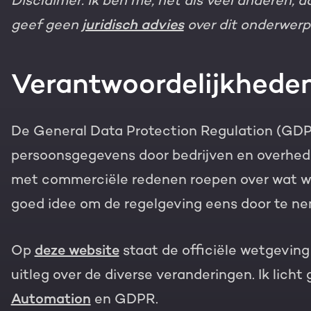
Disclaimer: Ik ben me, net als veel anderen, 
Gratis portal scan
geef geen
juridisch advies
over dit onderwerp. 
HubSpot websites
Verantwoordelijkhed
Modules & templates
Nederlands
Zoek
Membership portals
De General Data Protection Regulation (GDP
persoonsgegevens door bedrijven en overhed
Growth-driven design
met commerciële redenen roepen over wat wel
goed idee om de regelgeving eens door te n
Op
deze website
staat de officiële wetgeving 
uitleg over de diverse veranderingen. Ik licht
Automation
en GDPR.