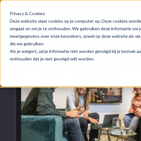
Privacy & Cookies
HubSpot implementatie
Over ons
Groeis
Blog
Deze website slaat cookies op je computer op. Deze cookies worde
omgaat en om je te onthouden. We gebruiken deze informatie om je 
meetgegevens over onze bezoekers, zowel op deze website als via
HubSpot automations
Team
Digita
Events
die we gebruiken.
Naar blogoverzicht
Als je weigert, zal je informatie niet worden gevolgd bij je bezoek 
HubSpot integraties
Contact
Marke
HubSpo
onthouden dat je niet gevolgd wilt worden.
HubSpot trainingen
Conte
Kenni
HubSpot maatwerk
AI ser