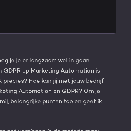
TNER
ag je je er langzaam wel in gaan
van GDPR op
Marketing Automation
is
R precies?
Hoe kan jij met jouw bedrijf
arketing Automation en GDPR?
Om je
mij, belangrijke punten toe en geef ik
e HubSpot licentie