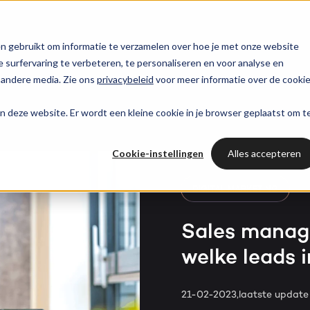
trategie
HubSpot partner
HubSpot websites
n gebruikt om informatie te verzamelen over hoe je met onze website
surfervaring te verbeteren, te personaliseren en voor analyse en
HUBSPOT NIEUWSBRIEF
 andere media. Zie ons
privacybeleid
voor meer informatie over de cooki
l marketing
 & webinars
Awards
Modules & templates
Services
PORTAL RE
Op de hoogte blij
aan deze website. Er wordt een kleine cookie in je browser geplaatst om t
Haal al
van het laatste
ting automation
t video's
Werken bij
Membership portals
Cases
HUBSPOT SERVICES
HubSpo
HubSpot nieuws?
Cookie-instellingen
Alles accepteren
nt & design
sbank
Growth-driven design
Branches
Could not loads results.
HubSpot implementatie
Gratis port
Schrijf je nu in!
DIGITAL MARKETING
vices
Bright
HubSpot automations
Sales manag
welke leads i
Inspiratie
HubSpot integraties
WELKOM BIJ BRIGHT
HubSpot trainingen
HubSpot
21-02-2023,
laatste updat
LAAT JE INSPIREREN
Over ons