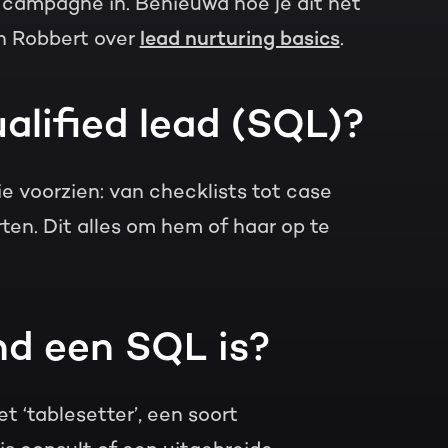
g campagne in. Benieuwd hoe je dit het
n Robbert over
lead nurturing basics
.
alified lead (SQL)?
ie voorzien: van checklists tot case
en. Dit alles om hem of haar op te
nd een SQL is?
 ‘tablesetter’, een soort