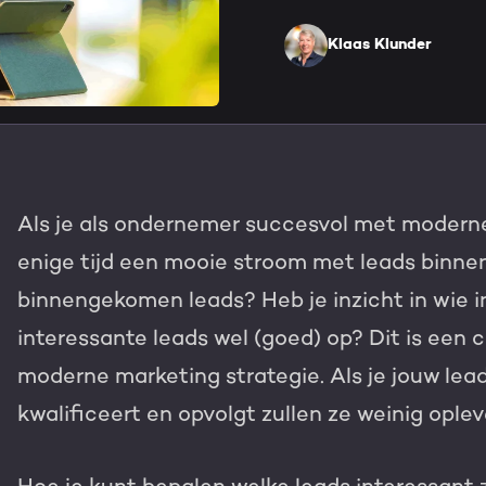
HubSpot maatwerk
Team
Klaas Klunder
Blog
GROWTH SERVICES
Contact
Events & webinars
HubSpot video's
Groeistrategie
HUBSPOT ELITE PAR
Als je als ondernemer succesvol met moderne
Kennisbank
Digital marketing
HubSpot partner
enige tijd een mooie stroom met leads binnen 
Marketing automation
binnengekomen leads? Heb je inzicht in wie in
Awards
interessante leads wel (goed) op? Dit is een 
Content & design
Werken bij
moderne marketing strategie. Als je jouw lead
AI services
kwalificeert en opvolgt zullen ze weinig ople
PORTAL REVIEW
Haal alles uit j
WEBSITE SERVICES