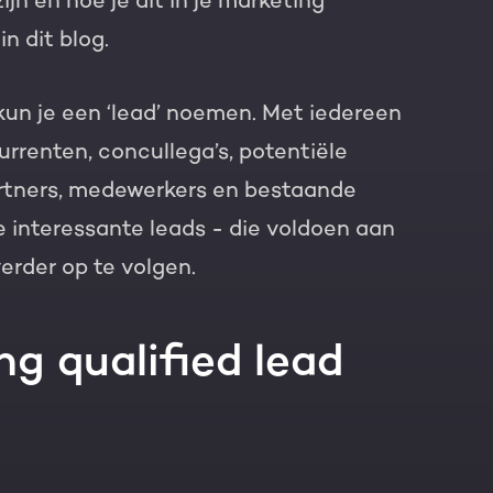
jn en hoe je dit in je marketing
n dit blog.
kun je een ‘lead’ noemen. Met iedereen
rrenten, concullega’s, potentiële
artners, medewerkers en bestaande
de interessante leads - die voldoen aan
verder op te volgen.
g qualified lead