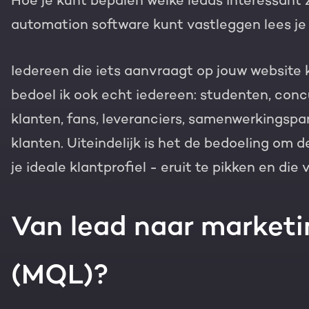
Hoe je kunt bepalen welke leads interessant zi
Gratis portal scan
automation software kunt vastleggen lees je i
HubSpot websites
Iedereen die iets aanvraagt op jouw website 
Modules & templates
Nederlands
Zoek
bedoel ik ook echt iedereen: studenten, concu
klanten, fans, leveranciers, samenwerkingsp
Membership portals
klanten. Uiteindelijk is het de bedoeling om 
Growth-driven design
je ideale klantprofiel - eruit te pikken en die 
Van lead naar marketin
(MQL)?