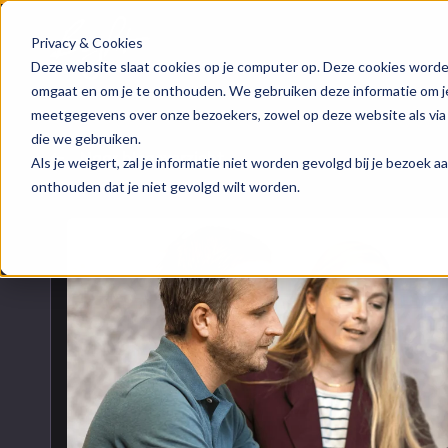
Privacy & Cookies
HubSpot implementatie
Over ons
Groeis
Blog
Deze website slaat cookies op je computer op. Deze cookies worde
omgaat en om je te onthouden. We gebruiken deze informatie om je 
meetgegevens over onze bezoekers, zowel op deze website als via
HubSpot automations
Team
Digita
Events
die we gebruiken.
Naar blogoverzicht
Als je weigert, zal je informatie niet worden gevolgd bij je bezoek 
HubSpot integraties
Contact
Marke
HubSpo
onthouden dat je niet gevolgd wilt worden.
HubSpot trainingen
Conte
Kenni
HubSpot maatwerk
AI ser