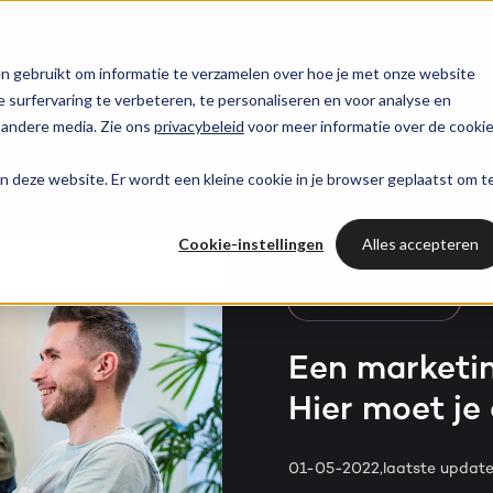
trategie
HubSpot partner
HubSpot websites
n gebruikt om informatie te verzamelen over hoe je met onze website
surfervaring te verbeteren, te personaliseren en voor analyse en
HUBSPOT NIEUWSBRIEF
 andere media. Zie ons
privacybeleid
voor meer informatie over de cooki
l marketing
 & webinars
Awards
Modules & templates
Services
PORTAL RE
Op de hoogte blij
aan deze website. Er wordt een kleine cookie in je browser geplaatst om t
Haal al
van het laatste
ting automation
t video's
Werken bij
Membership portals
Cases
HUBSPOT SERVICES
HubSpo
HubSpot nieuws?
Cookie-instellingen
Alles accepteren
nt & design
sbank
Growth-driven design
Branches
Could not loads results.
HubSpot implementatie
Gratis port
Schrijf je nu in!
DIGITAL MARKETING
vices
Bright
HubSpot automations
Een marketin
Hier moet je 
Inspiratie
HubSpot integraties
WELKOM BIJ BRIGHT
HubSpot trainingen
HubSpot
01-05-2022,
laatste updat
LAAT JE INSPIREREN
Over ons