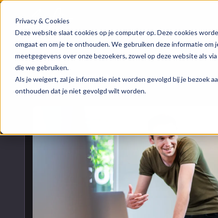
Privacy & Cookies
HubSpot implementatie
Over ons
Groeis
Blog
Deze website slaat cookies op je computer op. Deze cookies worde
omgaat en om je te onthouden. We gebruiken deze informatie om je 
meetgegevens over onze bezoekers, zowel op deze website als via
HubSpot automations
Team
Digita
Events
die we gebruiken.
Naar blogoverzicht
Als je weigert, zal je informatie niet worden gevolgd bij je bezoek 
HubSpot integraties
Contact
Marke
HubSpo
onthouden dat je niet gevolgd wilt worden.
HubSpot trainingen
Conte
Kenni
HubSpot maatwerk
AI ser