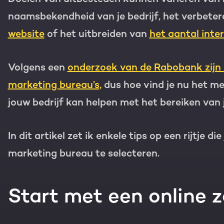
naamsbekendheid van je bedrijf, het verbeter
Gratis portal scan
website
of het uitbreiden van
het aantal inte
HubSpot websites
Modules & templates
Nederlands
Zoek
Volgens een
onderzoek van de Rabobank zijn 
marketing bureau’s
,
dus hoe vind je nu het m
Membership portals
jouw bedrijf kan helpen met het bereiken van 
Growth-driven design
In dit artikel zet ik enkele tips op een rijtje 
marketing bureau te selecteren.
Start met een online 