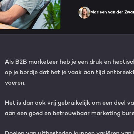
HubSpot maatwerk
Team
Marleen van der Zwa
Blog
GROWTH SERVICES
Contact
Events & webinars
HubSpot video's
Groeistrategie
HUBSPOT ELITE PAR
Als B2B marketeer heb je een druk en hectisc
Kennisbank
Digital marketing
HubSpot partner
op je bordje dat het je vaak aan tijd ontbreek
Marketing automation
voeren.
Awards
Content & design
Het is dan ook vrij gebruikelijk om een deel v
Werken bij
AI services
aan een goed en betrouwbaar marketing bur
PORTAL REVIEW
Haal alles uit j
Doelen van uitbesteden kunnen variëren van 
WEBSITE SERVICES