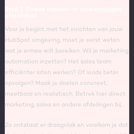
Stap 1: Doelen bepalen en verwachtingen
afstemmen
Voor je begint met het inrichten van jouw
HubSpot omgeving, moet je eerst weten
wat je ermee wilt bereiken. Wil je marketing
automation inzetten? Het sales team
efficiënter laten werken? Of leads beter
opvolgen? Maak je doelen concreet,
meetbaar en realistisch. Betrek hier direct
marketing, sales en andere afdelingen bij.
Zo ontstaat er draagvlak en voorkom je dat