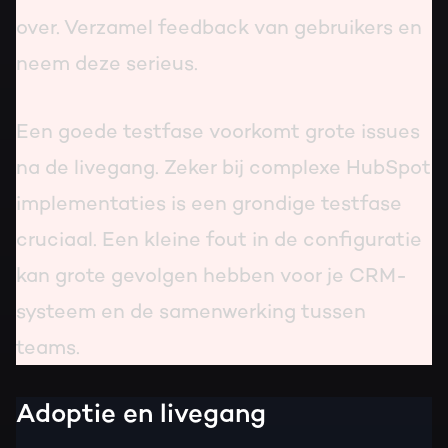
over. Verzamel feedback van gebruikers en
neem deze serieus.
Een goede testfase voorkomt grote issues
na de livegang. Zeker bij complexe HubSpot
implementaties is een grondige testfase
cruciaal. Een kleine fout in de configuratie
kan grote gevolgen hebben voor je CRM-
systeem en de samenwerking tussen
teams.
Adoptie en livegang