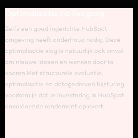
Optimalisatie na livegang
Zelfs een goed ingerichte HubSpot
omgeving heeft onderhoud nodig. Deze
optimalisatie slag is natuurlijk ook zinvol
om nieuwe ideeen en wensen door te
voeren.Met structurele evaluatie,
optimalisatie en datagedreven bijsturing
voorkom je dat je investering in HubSpot
onvoldoende rendement oplevert.