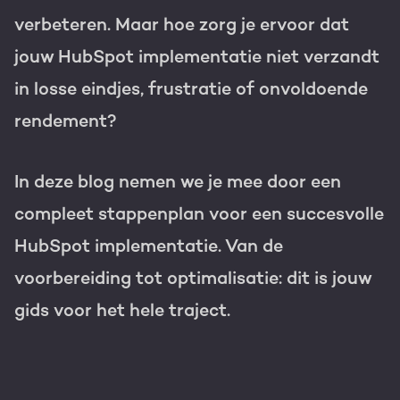
verbeteren. Maar hoe zorg je ervoor dat
Gratis portal scan
jouw HubSpot implementatie niet verzandt
HubSpot websites
in losse eindjes, frustratie of onvoldoende
Modules & templates
rendement?
Nederlands
Zoek
Membership portals
In deze blog nemen we je mee door een
Growth-driven design
compleet stappenplan voor een succesvolle
HubSpot implementatie. Van de
voorbereiding tot optimalisatie: dit is jouw
gids voor het hele traject.