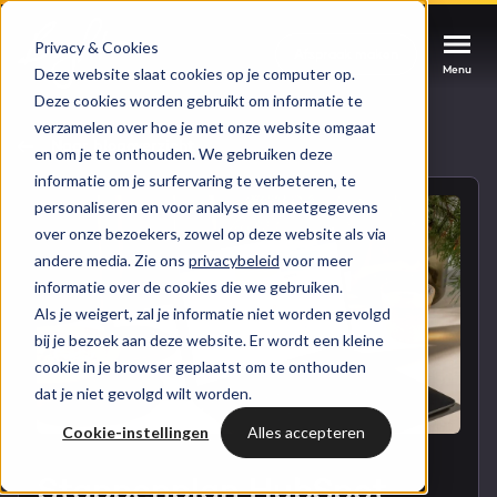
Privacy & Cookies
Afspraak maken
Afspraak maken
Afspraak maken
Menu
Menu
Menu
Deze website slaat cookies op je computer op.
Deze cookies worden gebruikt om informatie te
verzamelen over hoe je met onze website omgaat
Services
Naar blogoverzicht
en om je te onthouden. We gebruiken deze
informatie om je surfervaring te verbeteren, te
Cases
personaliseren en voor analyse en meetgegevens
HUBSPOT SERVICES
over onze bezoekers, zowel op deze website als via
andere media. Zie ons
privacybeleid
voor meer
Could not loads results. Please refresh the
Branches
informatie over de cookies die we gebruiken.
HubSpot implementatie
page.
Als je weigert, zal je informatie niet worden gevolgd
Bright
bij je bezoek aan deze website. Er wordt een kleine
HubSpot automations
cookie in je browser geplaatst om te onthouden
dat je niet gevolgd wilt worden.
Inspiratie
HubSpot integraties
WELKOM BIJ BRIGHT
Cookie-instellingen
Alles accepteren
HubSpot trainingen
HubSpot
LAAT JE INSPIREREN
Stappenplan HubSpot
Over ons