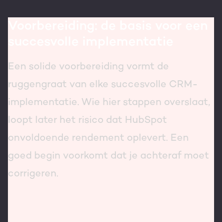
Voorbereiding: de basis voor een
succesvolle implementatie
Een solide voorbereiding vormt de
ruggengraat van elke succesvolle CRM-
implementatie. Wie hier stappen overslaat,
loopt later het risico dat HubSpot
onvoldoende rendement oplevert. Een
goed begin voorkomt dat je achteraf moet
corrigeren.