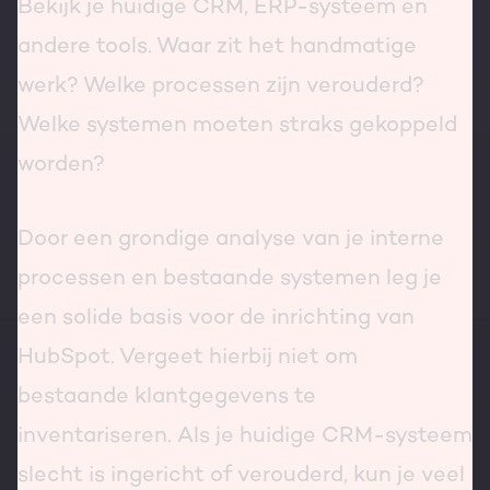
Bekijk je huidige CRM, ERP-systeem en
andere tools. Waar zit het handmatige
werk? Welke processen zijn verouderd?
Welke systemen moeten straks gekoppeld
worden?
Door een grondige analyse van je interne
processen en bestaande systemen leg je
een solide basis voor de inrichting van
HubSpot. Vergeet hierbij niet om
bestaande klantgegevens te
inventariseren. Als je huidige CRM-systeem
slecht is ingericht of verouderd, kun je veel