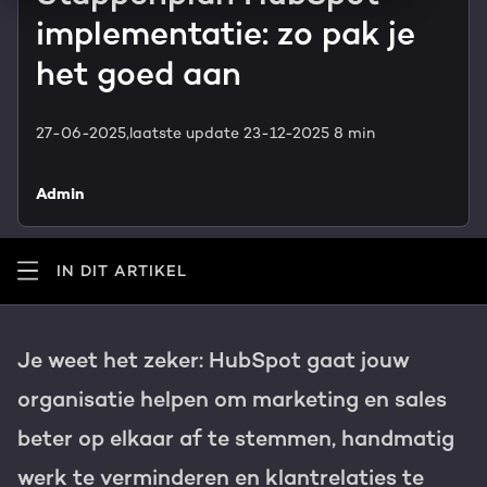
HubSpot maatwerk
implementatie: zo pak je
Team
Blog
het goed aan
GROWTH SERVICES
Contact
Events & webinars
27-06-2025,
laatste update 23-12-2025
8 min
HubSpot video's
Groeistrategie
HUBSPOT ELITE PARTNER
Admin
Kennisbank
Digital marketing
HubSpot partner
IN DIT ARTIKEL
Marketing automation
Awards
Content & design
Je weet het zeker: HubSpot gaat jouw
Werken bij
organisatie helpen om marketing en sales
AI services
beter op elkaar af te stemmen, handmatig
PORTAL REVIEW
Haal alles uit je HubSpot licentie
werk te verminderen en klantrelaties te
WEBSITE SERVICES