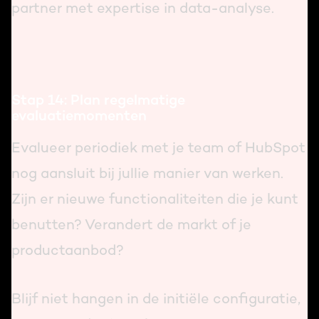
partner met expertise in data-analyse.
Stap 14: Plan regelmatige
evaluatiemomenten
Evalueer periodiek met je team of HubSpot
nog aansluit bij jullie manier van werken.
Zijn er nieuwe functionaliteiten die je kunt
benutten? Verandert de markt of je
productaanbod?
Blijf niet hangen in de initiële configuratie,