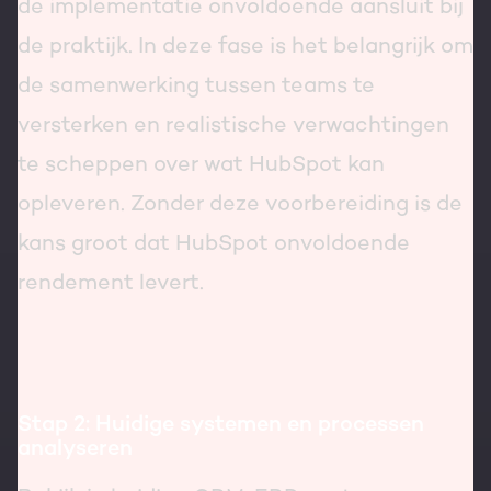
de implementatie onvoldoende aansluit bij
de praktijk. In deze fase is het belangrijk om
de samenwerking tussen teams te
versterken en realistische verwachtingen
te scheppen over wat HubSpot kan
opleveren. Zonder deze voorbereiding is de
kans groot dat HubSpot onvoldoende
rendement levert.
Stap 2: Huidige systemen en processen
analyseren