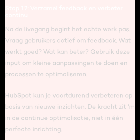
Stap 12: Verzamel feedback en verbeter
continu
Na de livegang begint het echte werk pas.
Vraag gebruikers actief om feedback. Wat
werkt goed? Wat kan beter? Gebruik deze
input om kleine aanpassingen te doen en
processen te optimaliseren.
HubSpot kun je voortdurend verbeteren op
basis van nieuwe inzichten. De kracht zit ‘m
in de continue optimalisatie, niet in één
perfecte inrichting.