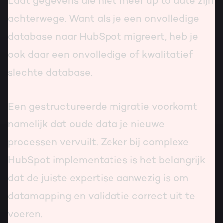
Laat gegevens die niet meer up to date zijn
achterwege. Want als je een onvolledige
database naar HubSpot migreert, heb je
ook daar een onvolledige of kwalitatief
slechte database.
Een gestructureerde migratie voorkomt
namelijk dat oude data je nieuwe
processen vervuilt. Zeker bij complexe
HubSpot implementaties is het belangrijk
dat de juiste expertise aanwezig is om
datamapping en validatie correct uit te
voeren.