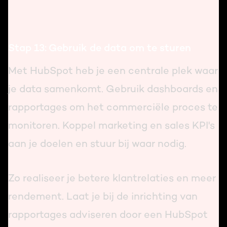
Stap 13: Gebruik de data om te sturen
Met HubSpot heb je een centrale plek waar
je data samenkomt. Gebruik dashboards en
rapportages om het commerciële proces te
monitoren. Koppel marketing en sales KPI's
aan je doelen en stuur bij waar nodig.
Zo realiseer je betere klantrelaties en meer
rendement. Laat je bij de inrichting van
rapportages adviseren door een HubSpot