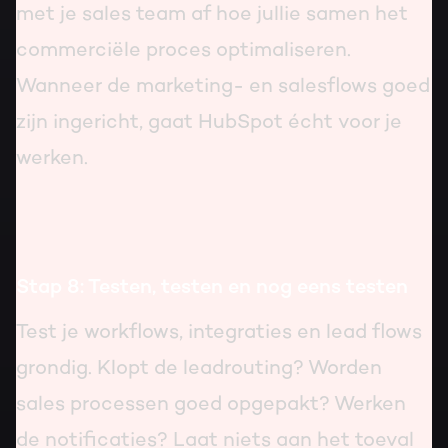
met je sales team af hoe jullie samen het
commerciële proces optimaliseren.
Wanneer de marketing- en salesflows goed
zijn ingericht, gaat HubSpot écht voor je
werken.
Stap 8: Testen, testen en nog eens testen
Test je workflows, integraties en lead flows
grondig. Klopt de leadrouting? Worden
sales processen goed opgepakt? Werken
de notificaties? Laat niets aan het toeval