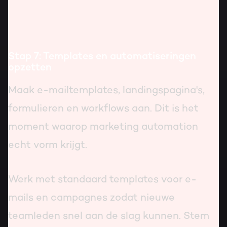
Stap 7: Templates en automatiseringen
opzetten
Maak e-mailtemplates, landingspagina's,
formulieren en workflows aan. Dit is het
moment waarop marketing automation
echt vorm krijgt.
Werk met standaard templates voor e-
mails en campagnes zodat nieuwe
teamleden snel aan de slag kunnen. Stem