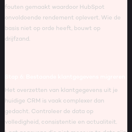
fouten gemaakt waardoor HubSpot
onvoldoende rendement oplevert. Wie de
basis niet op orde heeft, bouwt op
drijfzand.
Stap 6: Bestaande klantgegevens migreren
Het overzetten van klantgegevens uit je
huidige CRM is vaak complexer dan
gedacht. Controleer de data op
volledigheid, consistentie en actualiteit.