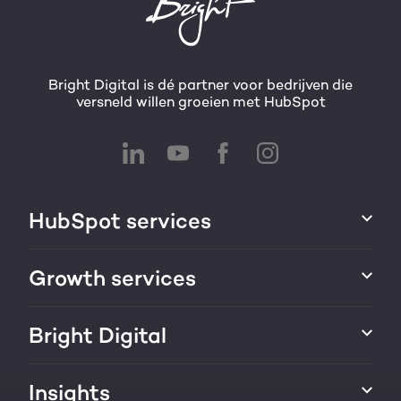
Bright Digital is dé partner voor bedrijven die
versneld willen groeien met HubSpot
HubSpot services
HubSpot integraties
Growth services
HubSpot implementatie
Websites & portals
Bright Digital
HubSpot CRM maatwerk
Marketing & sales services
HubSpot trainingen
Over ons
Insights
Groei strategie