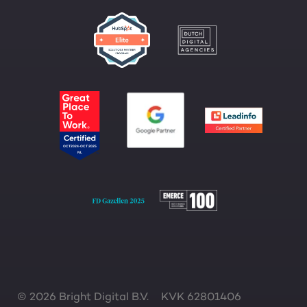
© 2026 Bright Digital B.V.
KVK 62801406