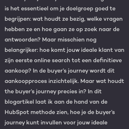
is het essentieel om je doelgroep goed te
Gratis portal scan
begrijpen: wat houdt ze bezig, welke vragen
HubSpot websites
hebben ze en hoe gaan ze op zoek naar de
Modules & templates
antwoorden? Maar misschien nog
Nederlands
Zoek
Membership portals
belangrijker: hoe komt jouw ideale klant van
zijn eerste online search tot een definitieve
Growth-driven design
aankoop? In de buyer’s journey wordt dit
aankoopproces inzichtelijk. Maar wat houdt
the buyer’s journey precies in? In dit
blogartikel laat ik aan de hand van de
HubSpot methode zien, hoe je de buyer’s
journey kunt invullen voor jouw ideale