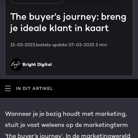
HubSpot maatwerk
Team
The buyer's journey: breng
Blog
je ideale klant in kaart
GROWTH SERVICES
Contact
Events & webinars
15-02-2023,
laatste update 07-03-2025
3 min
HubSpot video's
Groeistrategie
HUBSPOT ELITE PARTNER
Kennisbank
Bright Digital
Digital marketing
HubSpot partner
Marketing automation
Awards
IN DIT ARTIKEL
Content & design
Werken bij
Wanneer je je bezig houdt met marketing,
AI services
PORTAL REVIEW
stuit je vast weleens op de marketingterm
Haal alles uit je HubSpot licentie
‘the buyer’s journey’. In de marketingwereld
WEBSITE SERVICES