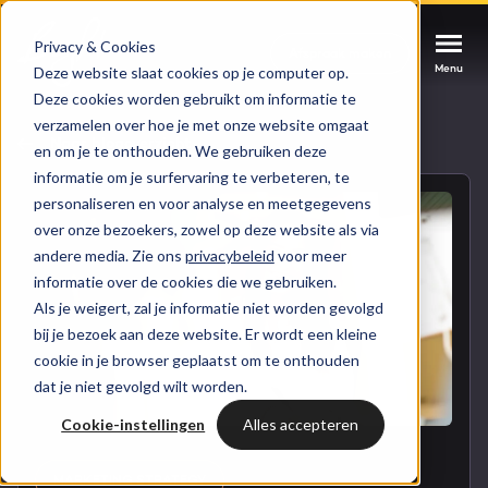
Privacy & Cookies
Afspraak maken
Afspraak maken
Afspraak maken
Menu
Menu
Menu
Deze website slaat cookies op je computer op.
Deze cookies worden gebruikt om informatie te
verzamelen over hoe je met onze website omgaat
Services
Naar blogoverzicht
en om je te onthouden. We gebruiken deze
informatie om je surfervaring te verbeteren, te
Cases
personaliseren en voor analyse en meetgegevens
HUBSPOT SERVICES
over onze bezoekers, zowel op deze website als via
andere media. Zie ons
privacybeleid
voor meer
Could not loads results. Please refresh the
Branches
informatie over de cookies die we gebruiken.
HubSpot implementatie
page.
Als je weigert, zal je informatie niet worden gevolgd
Bright
bij je bezoek aan deze website. Er wordt een kleine
HubSpot automations
cookie in je browser geplaatst om te onthouden
dat je niet gevolgd wilt worden.
Inspiratie
HubSpot integraties
WELKOM BIJ BRIGHT
Cookie-instellingen
Alles accepteren
HubSpot trainingen
HubSpot
LAAT JE INSPIREREN
Over ons
MARKETING STRATEGY