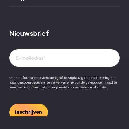
HubSpot partner
AI services
Blog
Werken bij
HubSpot video's
Contact
Nieuwsbrief
Events & webinars
Team
Over HubSpot
Kennisbank
Door dit formulier te versturen geef je Bright Digital toestemming om
jouw persoonsgegevens te verwerken en je van de gevraagde inhoud te
voorzien. Raadpleeg het
privacybeleid
voor aanvullende informatie.