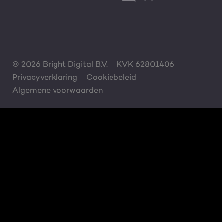
© 2026 Bright Digital B.V.
KVK 62801406
Privacyverklaring
Cookiebeleid
Algemene voorwaarden