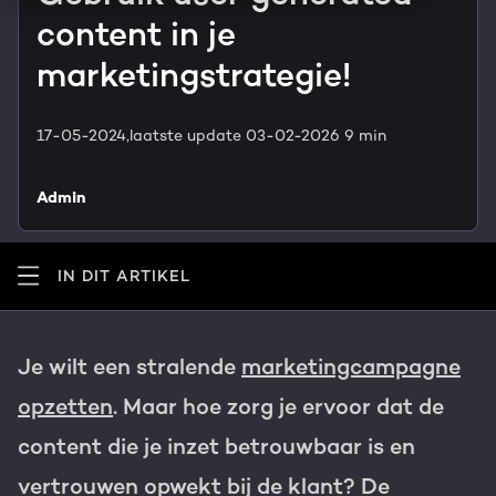
HubSpot maatwerk
content in je
Team
Blog
marketingstrategie!
GROWTH SERVICES
Contact
Events & webinars
17-05-2024,
laatste update 03-02-2026
9 min
HubSpot video's
Groeistrategie
HUBSPOT ELITE PARTNER
Admin
Kennisbank
Digital marketing
HubSpot partner
IN DIT ARTIKEL
Marketing automation
Awards
Content & design
Je wilt een stralende
marketingcampagne
Werken bij
opzetten
. Maar hoe zorg je ervoor dat de
AI services
content die je inzet betrouwbaar is en
PORTAL REVIEW
Haal alles uit je HubSpot licentie
vertrouwen opwekt bij de klant?
De
WEBSITE SERVICES