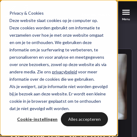
Privacy & Cookies
Afspraak maken
Afspraak maken
Afspraak maken
Menu
Menu
Menu
Deze website slaat cookies op je computer op.
Deze cookies worden gebruikt om informatie te
verzamelen over hoe je met onze website omgaat
Services
Naar blogoverzicht
en om je te onthouden. We gebruiken deze
informatie om je surfervaring te verbeteren, te
Cases
personaliseren en voor analyse en meetgegevens
HUBSPOT SERVICES
over onze bezoekers, zowel op deze website als via
andere media. Zie ons
privacybeleid
voor meer
Could not loads results. Please refresh the
Branches
informatie over de cookies die we gebruiken.
HubSpot implementatie
page.
Als je weigert, zal je informatie niet worden gevolgd
Bright
bij je bezoek aan deze website. Er wordt een kleine
HubSpot automations
cookie in je browser geplaatst om te onthouden
dat je niet gevolgd wilt worden.
Inspiratie
HubSpot integraties
WELKOM BIJ BRIGHT
Cookie-instellingen
Alles accepteren
HubSpot trainingen
HubSpot
LAAT JE INSPIREREN
Gebruik user generated
Over ons