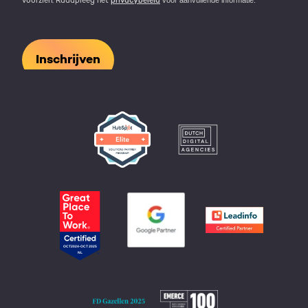
voorzien. Raadpleeg het
privacybeleid