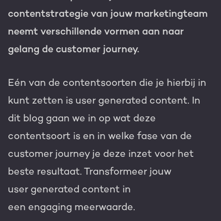
contentstrategie van jouw marketingteam
Gratis portal scan
neemt verschillende vormen aan naar
HubSpot websites
gelang de
customer
journey
.
Modules & templates
Nederlands
Zoek
Eén van de contentsoorten die je hierbij in
Membership portals
kunt zetten is user
generated
content. In
Growth-driven design
dit blog gaan we in op wat deze
contentsoort is
en
in welke fase van de
customer
journey
je deze inzet voor het
beste resultaat
.
Transformeer jouw
user
generated
content in
een
engagin
g
meerwaarde.