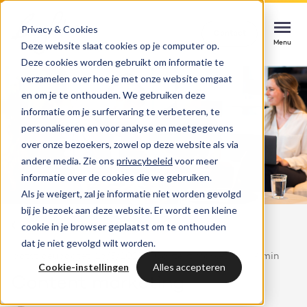
Privacy & Cookies
Contact
Contact
Contact
Deze website slaat cookies op je computer op.
Menu
Menu
Menu
Deze cookies worden gebruikt om informatie te
verzamelen over hoe je met onze website omgaat
en om je te onthouden. We gebruiken deze
informatie om je surfervaring te verbeteren, te
Services
personaliseren en voor analyse en meetgegevens
HubSpot implementatie
over onze bezoekers, zowel op deze website als via
Cases
andere media. Zie ons
privacybeleid
voor meer
Soepel starten, direct impact maken
Could not loads results. Please refresh the
informatie over de cookies die we gebruiken.
page.
Als je weigert, zal je informatie niet worden gevolgd
Branches
Websites & portals
bij je bezoek aan deze website. Er wordt een kleine
Terug naar overzicht
cookie in je browser geplaatst om te onthouden
Een website die jouw business laat groeien
Inspiratie
dat je niet gevolgd wilt worden.
laatst geupdatet: 16/5/2025
Content Marketing
9 min
Blog
Cookie-instellingen
Alles accepteren
HubSpot integraties
Bright
Content marketing
Laatste nieuws & updates
Systemen verbinden, kansen benutten
Over ons