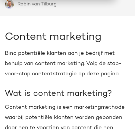
Robin van Tilburg
HubSpot
Wie we zijn en hoe we werken
Over HubSpot
Groei strategie
Ontdek alle HubSpot Hubs
Doelgericht groeien met een helder plan
Werken bij
Zoeken
Content marketing
Actuele vacatures op een rij
HubSpot video's
HubSpot CRM maatwerk
Webinars, tutorials en meer
Precies afgestemd op jouw business
Bind potentiële klanten aan je bedrijf met
HubSpot partner
behulp van content marketing. Volg de stap-
Bright als HubSpot Elite Partner
Events & webinars
Marketing & sales services
voor-stap contentstrategie op deze pagina.
Bekijk de eventkalender
Online versnellen, optimaliseren & domineren
Team
Wat is content marketing?
Ontmoet onze Bright people
Kennisbank
HubSpot trainingen
Kennisartikelen over marketing
Content marketing is een marketingmethode
Kennis vergroten, succes versnellen
Contact
waarbij potentiële klanten worden gebonden
Neem contact met ons op
door hen te voorzien van content die hen
AI services
HUBSPOT NIEUWSBRIEF