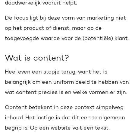
Praktisch én slim toepasbaar
daadwerkelijk vooruit helpt.
Awards
Op de hoogte blijven van het
Bekijk onze onderscheidingen
laatste HubSpot nieuws?
De focus ligt bij deze vorm van marketing niet
HUBSPOT PORTAL REVIEW
op het product of dienst, maar op de
toegevoegde waarde voor de (potentiële) klant.
Schrijf je nu in!
Haal alles uit je HubSpot
JOIN THE BRIGHT SIDE
licentie
Wij zoeken volop A-spelers
Wat is content?
Gratis portal review
Heel even een stapje terug, want het is
Check de vacatures
belangrijk om een uniform beeld te hebben van
wat content precies is en welke vormen er zijn.
Content betekent in deze context simpelweg
inhoud. Het lastige is dat dit een te algemeen
begrip is. Op een website valt een tekst,