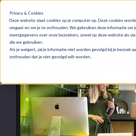
Privacy & Cookies
HubSpot implementatie
Over ons
Groeis
Blog
Deze website slaat cookies op je computer op. Deze cookies worde
omgaat en om je te onthouden. We gebruiken deze informatie om je 
meetgegevens over onze bezoekers, zowel op deze website als via
HubSpot automations
Team
Digita
Events
die we gebruiken.
Naar blogoverzicht
Als je weigert, zal je informatie niet worden gevolgd bij je bezoek 
HubSpot integraties
Contact
Marke
HubSpo
onthouden dat je niet gevolgd wilt worden.
HubSpot trainingen
Conte
Kenni
HubSpot maatwerk
AI ser