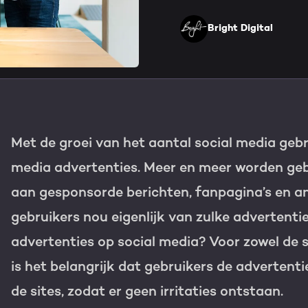
HubSpot maatwerk
Team
Bright Digital
Blog
GROWTH SERVICES
Contact
Events & webinars
HubSpot video's
Groeistrategie
HUBSPOT ELITE PAR
Met de groei van het aantal social media gebr
Kennisbank
Digital marketing
HubSpot partner
media advertenties. Meer en meer worden geb
Marketing automation
aan gesponsorde berichten, fanpagina’s en a
Awards
gebruikers nou eigenlijk van zulke advertenti
Content & design
Werken bij
advertenties op social media? Voor zowel de s
AI services
is het belangrijk dat gebruikers de advertent
PORTAL REVIEW
de sites, zodat er geen irritaties ontstaan.
Haal alles uit j
WEBSITE SERVICES