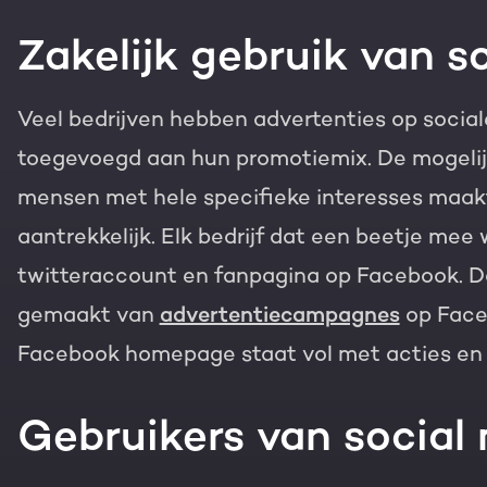
Gratis portal scan
Zakelijk gebruik van s
HubSpot websites
Veel bedrijven hebben advertenties op social
Modules & templates
Nederlands
Zoek
toegevoegd aan hun promotiemix. De mogelij
Membership portals
mensen met hele specifieke interesses maakt
aantrekkelijk. Elk bedrijf dat een beetje mee w
Growth-driven design
twitteraccount en fanpagina op Facebook. D
gemaakt van
advertentiecampagnes
op Face
Facebook homepage staat vol met acties en 
Gebruikers van social