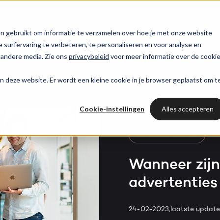
trategie
HubSpot partner
HubSpot websites
n gebruikt om informatie te verzamelen over hoe je met onze website
surfervaring te verbeteren, te personaliseren en voor analyse en
HUBSPOT NIEUWSBRIEF
 andere media. Zie ons
privacybeleid
voor meer informatie over de cooki
l marketing
 & webinars
Awards
Modules & templates
Services
PORTAL RE
Op de hoogte blij
aan deze website. Er wordt een kleine cookie in je browser geplaatst om t
Haal al
van het laatste
ting automation
t video's
Werken bij
Membership portals
Cases
HUBSPOT SERVICES
HubSpo
HubSpot nieuws?
Cookie-instellingen
Alles accepteren
nt & design
sbank
Growth-driven design
Branches
Could not loads results.
HubSpot implementatie
Gratis port
Schrijf je nu in!
DIGITAL MARKETING
vices
Bright
HubSpot automations
Wanneer zijn
advertenties
Inspiratie
HubSpot integraties
WELKOM BIJ BRIGHT
HubSpot trainingen
HubSpot
24-02-2023,
laatste updat
LAAT JE INSPIREREN
Over ons