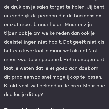
de druk om je sales target te halen. Jij bent
Gratis portal scan
uiteindelijk de persoon die de business en
HubSpot websites
omzet moet binnenhalen. Maar er zijn
Modules & templates
Nederlands
Zoek
tijden dat je om welke reden dan ook je
Membership portals
doelstellingen niet haalt. Dat geeft niet als
het een kwartaal is maar wel als dat 2 of
Growth-driven design
meer kwartalen gebeurd. Het management
laat je weten dat je er goed aan doet om
dit probleem zo snel mogelijk op te lossen.
Klinkt vast wel bekend in de oren. Maar hoe
doe los je dit op?