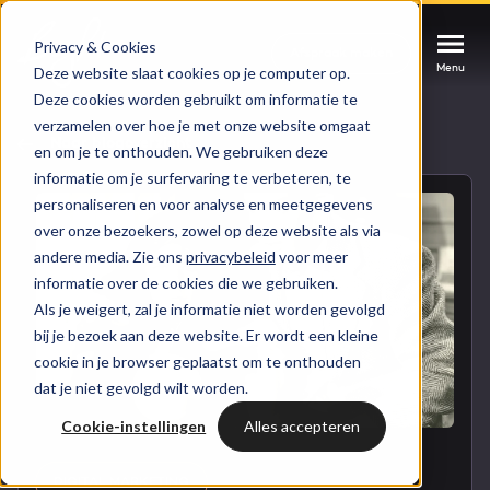
Privacy & Cookies
Afspraak maken
Afspraak maken
Afspraak maken
Deze website slaat cookies op je computer op.
Menu
Menu
Menu
Deze cookies worden gebruikt om informatie te
verzamelen over hoe je met onze website omgaat
Services
Naar blogoverzicht
en om je te onthouden. We gebruiken deze
informatie om je surfervaring te verbeteren, te
personaliseren en voor analyse en meetgegevens
Cases
HUBSPOT SERVICES
over onze bezoekers, zowel op deze website als via
andere media. Zie ons
privacybeleid
voor meer
Could not loads results. Please refresh the
Branches
informatie over de cookies die we gebruiken.
HubSpot implementatie
page.
Als je weigert, zal je informatie niet worden gevolgd
Bright
bij je bezoek aan deze website. Er wordt een kleine
HubSpot automations
cookie in je browser geplaatst om te onthouden
dat je niet gevolgd wilt worden.
Inspiratie
HubSpot integraties
WELKOM BIJ BRIGHT
Cookie-instellingen
Alles accepteren
HubSpot trainingen
HubSpot
LAAT JE INSPIREREN
Over ons
DIGITAL MARKETING