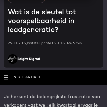
HubSpot maatwerk
Team
Wat is de sleutel tot
Blog
voorspelbaarheid in
Contact
GROWTH SERVICES
Events & webinars
leadgeneratie?
HubSpot video's
Groeistrategie
HUBSPOT ELITE PARTNER
26-11-2019,
laatste update 02-01-2024
6 min
Kennisbank
Digital marketing
HubSpot partner
Bright Digital
Marketing automation
Awards
Content & design
IN DIT ARTIKEL
Werken bij
AI services
PORTAL REVIEW
Je herkent de belangrijkste frustratie van
Haal alles uit je HubSpot licentie
verkopers vast wel: elk kwartaal ervaar je
WEBSITE SERVICES