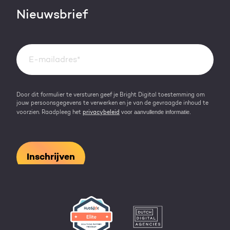
Contact
Nieuwsbrief
Events & webinars
Team
Over HubSpot
Kennisbank
Door dit formulier te versturen geef je Bright Digital toestemming om
jouw persoonsgegevens te verwerken en je van de gevraagde inhoud te
voor aanvullende informatie.
voorzien. Raadpleeg het
privacybeleid