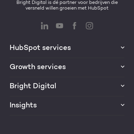
Bright Digital is dé partner voor bedrijven die
versneld willen groeien met HubSpot
HubSpot services
HubSpot integraties
Growth services
HubSpot implementatie
Websites & portals
Bright Digital
HubSpot CRM maatwerk
Marketing & sales services
HubSpot trainingen
Over ons
Insights
Groei strategie
HubSpot partner
AI services
Blog
Werken bij
HubSpot video's