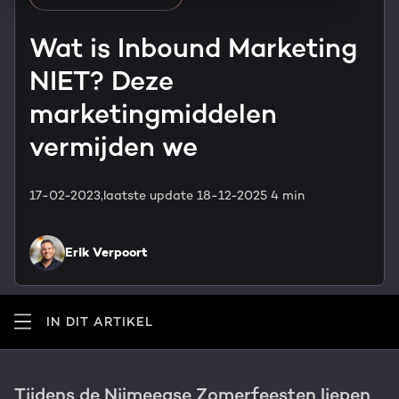
HubSpot maatwerk
Team
Wat is Inbound Marketing
Blog
NIET? Deze
GROWTH SERVICES
Contact
Events & webinars
marketingmiddelen
HubSpot video's
vermijden we
Groeistrategie
HUBSPOT ELITE PARTNER
Kennisbank
Digital marketing
17-02-2023,
laatste update 18-12-2025
4 min
HubSpot partner
Marketing automation
Erik Verpoort
Awards
Content & design
Werken bij
IN DIT ARTIKEL
AI services
PORTAL REVIEW
Haal alles uit je HubSpot licentie
Tijdens de Nijmeegse Zomerfeesten liepen
WEBSITE SERVICES