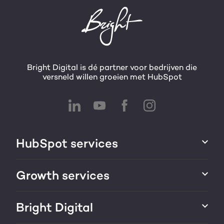
Bright Digital is dé partner voor bedrijven die
versneld willen groeien met HubSpot
HubSpot services
HubSpot integraties
Growth services
HubSpot implementatie
Websites & portals
Bright Digital
HubSpot CRM maatwerk
Marketing & sales services