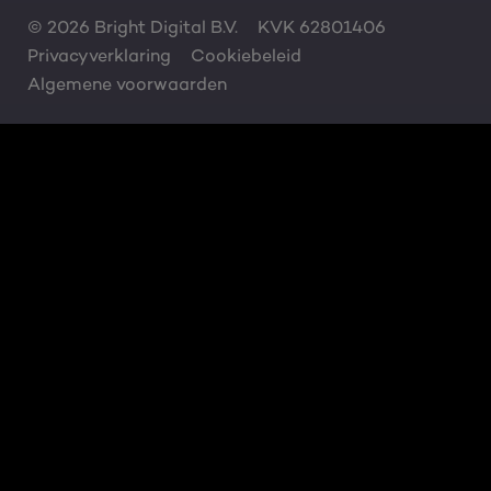
© 2026 Bright Digital B.V.
KVK 62801406
Privacyverklaring
Cookiebeleid
Algemene voorwaarden