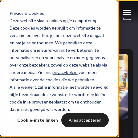
Privacy & Cookies
Afspraak maken
Afspraak maken
Afspraak maken
Menu
Menu
Menu
Deze website slaat cookies op je computer op.
Deze cookies worden gebruikt om informatie te
verzamelen over hoe je met onze website omgaat
Services
Naar blogoverzicht
en om je te onthouden. We gebruiken deze
informatie om je surfervaring te verbeteren, te
Cases
personaliseren en voor analyse en meetgegevens
HUBSPOT SERVICES
over onze bezoekers, zowel op deze website als via
andere media. Zie ons
privacybeleid
voor meer
Could not loads results. Please refresh the
Branches
informatie over de cookies die we gebruiken.
HubSpot implementatie
page.
Als je weigert, zal je informatie niet worden gevolgd
Bright
bij je bezoek aan deze website. Er wordt een kleine
HubSpot automations
cookie in je browser geplaatst om te onthouden
dat je niet gevolgd wilt worden.
Inspiratie
HubSpot integraties
WELKOM BIJ BRIGHT
Cookie-instellingen
Alles accepteren
HubSpot trainingen
HubSpot
LAAT JE INSPIREREN
Over ons
MARKETING STRATEGY