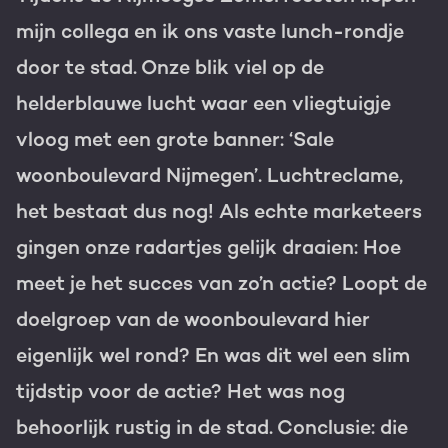
mijn collega en ik ons vaste lunch-rondje
Gratis portal scan
door te stad. Onze blik viel op de
HubSpot websites
helderblauwe lucht waar een vliegtuigje
Modules & templates
vloog met een grote banner: ‘Sale
Nederlands
Zoek
Membership portals
woonboulevard Nijmegen’. Luchtreclame,
het bestaat dus nog! Als echte marketeers
Growth-driven design
gingen onze radartjes gelijk draaien: Hoe
meet je het succes van zo’n actie? Loopt de
doelgroep van de woonboulevard hier
eigenlijk wel rond? En was dit wel een slim
tijdstip voor de actie? Het was nog
behoorlijk rustig in de stad. Conclusie: die