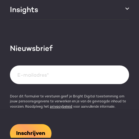
HubSpot trainingen
Over ons
Insights
Groei strategie
HubSpot partner
AI services
Blog
Werken bij
HubSpot video's
Contact
Nieuwsbrief
Events & webinars
Team
Over HubSpot
Kennisbank
Door dit formulier te versturen geef je Bright Digital toestemming om
jouw persoonsgegevens te verwerken en je van de gevraagde inhoud te
voorzien. Raadpleeg het
privacybeleid
voor aanvullende informatie.