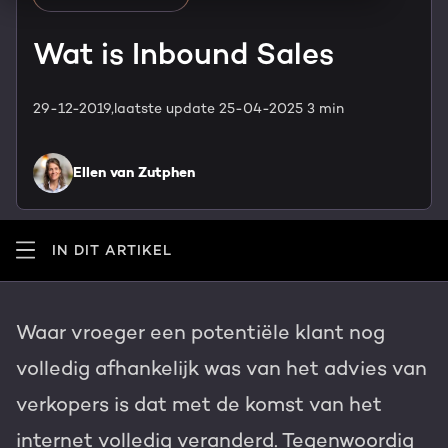
HubSpot maatwerk
Team
Wat is Inbound Sales
Blog
GROWTH SERVICES
Contact
Events & webinars
29-12-2019,
laatste update 25-04-2025
3 min
HubSpot video's
Groeistrategie
HUBSPOT ELITE PARTNER
Ellen van Zutphen
Kennisbank
Digital marketing
HubSpot partner
IN DIT ARTIKEL
Marketing automation
Awards
Content & design
Waar vroeger een potentiële klant nog
Werken bij
volledig afhankelijk was van het advies van
AI services
PORTAL REVIEW
verkopers is dat met de komst van het
Haal alles uit je HubSpot licentie
internet volledig veranderd. Tegenwoordig
WEBSITE SERVICES