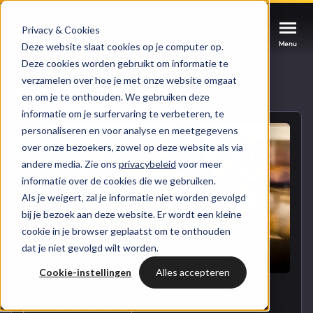
Privacy & Cookies
Afspraak maken
Afspraak maken
Afspraak maken
Menu
Menu
Menu
Deze website slaat cookies op je computer op.
Deze cookies worden gebruikt om informatie te
verzamelen over hoe je met onze website omgaat
Services
Naar blogoverzicht
en om je te onthouden. We gebruiken deze
informatie om je surfervaring te verbeteren, te
Cases
personaliseren en voor analyse en meetgegevens
HUBSPOT SERVICES
over onze bezoekers, zowel op deze website als via
andere media. Zie ons
privacybeleid
voor meer
Could not loads results. Please refresh the
Branches
informatie over de cookies die we gebruiken.
HubSpot implementatie
page.
Als je weigert, zal je informatie niet worden gevolgd
Bright
bij je bezoek aan deze website. Er wordt een kleine
HubSpot automations
cookie in je browser geplaatst om te onthouden
dat je niet gevolgd wilt worden.
Inspiratie
HubSpot integraties
WELKOM BIJ BRIGHT
Cookie-instellingen
Alles accepteren
HubSpot trainingen
HubSpot
LAAT JE INSPIREREN
Over ons
DIGITAL MARKETING