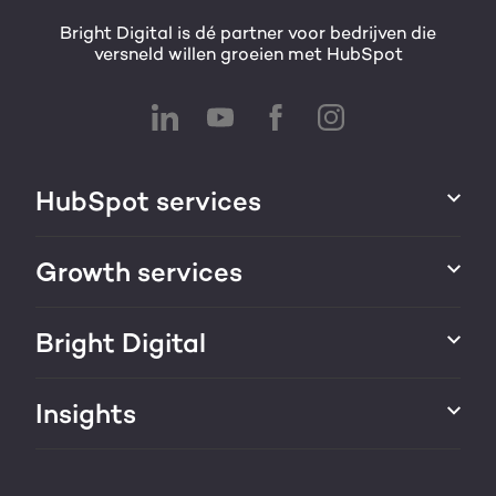
Bright Digital is dé partner voor bedrijven die
versneld willen groeien met HubSpot
HubSpot services
HubSpot integraties
Growth services
HubSpot implementatie
Websites & portals
Bright Digital
HubSpot CRM maatwerk
Marketing & sales services
HubSpot trainingen
Over ons
Insights
Groei strategie
HubSpot partner
AI services
Blog
Werken bij