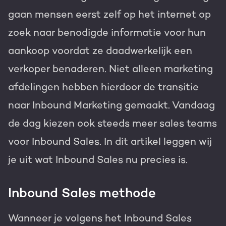
gaan mensen eerst zelf op het internet op
Gratis portal scan
zoek naar benodigde informatie voor hun
HubSpot websites
aankoop voordat ze daadwerkelijk een
Modules & templates
verkoper benaderen. Niet alleen marketing
Nederlands
Zoek
Membership portals
afdelingen hebben hierdoor de transitie
naar Inbound Marketing gemaakt. Vandaag
Growth-driven design
de dag kiezen ook steeds meer sales teams
voor Inbound Sales. In dit artikel leggen wij
je uit wat Inbound Sales nu precies is.
Inbound Sales methode
Wanneer je volgens het Inbound Sales