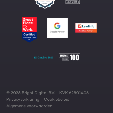
© 2026 Bright Digital B.V.
KVK 62801406
Privacyverklaring
Cookiebeleid
Algemene voorwaarden