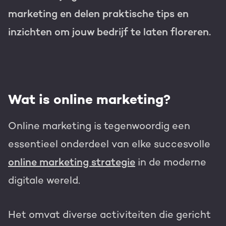
marketing en delen praktische tips en
Gratis portal scan
inzichten om jouw bedrijf te laten floreren.
HubSpot websites
Modules & templates
Nederlands
Zoek
Membership portals
Wat is online marketing?
Growth-driven design
Online marketing is tegenwoordig een
essentieel onderdeel van elke succesvolle
online marketing strategie
in de moderne
digitale wereld.
Het omvat diverse activiteiten die gericht