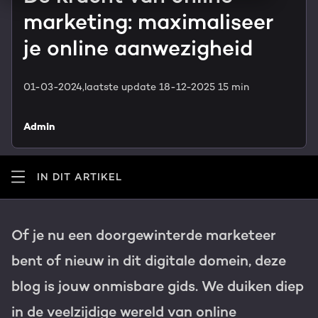
HubSpot maatwerk
marketing: maximaliseer
Team
Blog
je online aanwezigheid
GROWTH SERVICES
Contact
Events & webinars
01-03-2024,
laatste update 18-12-2025
15 min
HubSpot video's
Groeistrategie
HUBSPOT ELITE PARTNER
Admin
Kennisbank
Digital marketing
HubSpot partner
IN DIT ARTIKEL
Marketing automation
Awards
Content & design
Of je nu een doorgewinterde marketeer
Werken bij
bent of nieuw in dit digitale domein, deze
AI services
blog is jouw onmisbare gids. We duiken diep
PORTAL REVIEW
Haal alles uit je HubSpot licentie
in de veelzijdige wereld van online
WEBSITE SERVICES