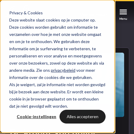
Privacy & Cookies
Afspraak maken
Afspraak maken
Afspraak maken
Menu
Menu
Menu
Deze website slaat cookies op je computer op.
Deze cookies worden gebruikt om informatie te
verzamelen over hoe je met onze website omgaat
Services
Naar blogoverzicht
en om je te onthouden. We gebruiken deze
informatie om je surfervaring te verbeteren, te
Cases
personaliseren en voor analyse en meetgegevens
HUBSPOT SERVICES
over onze bezoekers, zowel op deze website als via
andere media. Zie ons
privacybeleid
voor meer
Could not loads results. Please refresh the
Branches
informatie over de cookies die we gebruiken.
HubSpot implementatie
page.
Als je weigert, zal je informatie niet worden gevolgd
Bright
bij je bezoek aan deze website. Er wordt een kleine
HubSpot automations
cookie in je browser geplaatst om te onthouden
dat je niet gevolgd wilt worden.
Inspiratie
HubSpot integraties
WELKOM BIJ BRIGHT
Cookie-instellingen
Alles accepteren
HubSpot trainingen
HubSpot
LAAT JE INSPIREREN
De kracht van online
Over ons