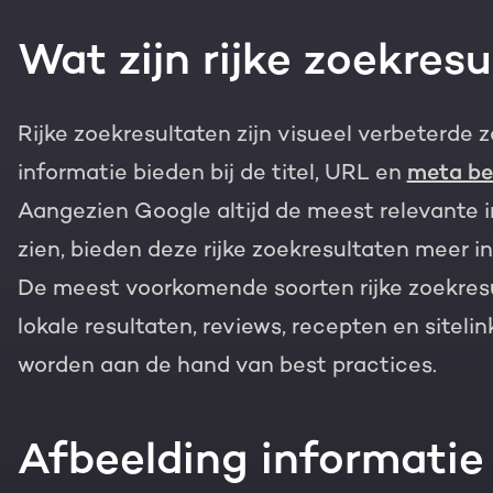
Gratis portal scan
Wat zijn rijke zoekres
HubSpot websites
Modules & templates
Nederlands
Zoek
Rijke zoekresultaten zijn visueel verbeterde 
informatie bieden bij de titel, URL en
meta be
Membership portals
Aangezien Google altijd de meest relevante i
Growth-driven design
zien, bieden deze rijke zoekresultaten meer 
De meest voorkomende soorten rijke zoekresul
lokale resultaten, reviews, recepten en siteli
worden aan de hand van best practices.
Afbeelding informatie