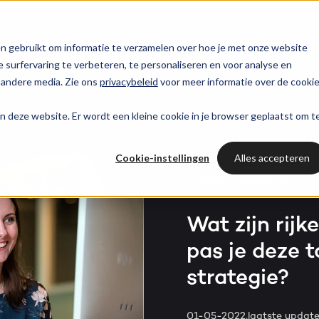
trategie
HubSpot partner
HubSpot websites
n gebruikt om informatie te verzamelen over hoe je met onze website
surfervaring te verbeteren, te personaliseren en voor analyse en
HUBSPOT NIEUWSBRIEF
 andere media. Zie ons
privacybeleid
voor meer informatie over de cooki
l marketing
 & webinars
Awards
Modules & templates
Services
PORTAL RE
Op de hoogte blij
aan deze website. Er wordt een kleine cookie in je browser geplaatst om t
Haal al
van het laatste
ting automation
t video's
Werken bij
Membership portals
Cases
HUBSPOT SERVICES
HubSpo
HubSpot nieuws?
Cookie-instellingen
Alles accepteren
nt & design
sbank
Growth-driven design
Branches
Could not loads results.
DIGITAL MARKETING
HubSpot implementatie
Gratis port
Schrijf je nu in!
vices
Bright
Wat zijn rijk
HubSpot automations
pas je deze 
Inspiratie
HubSpot integraties
WELKOM BIJ BRIGHT
strategie?
HubSpot trainingen
HubSpot
LAAT JE INSPIREREN
Over ons
01-05-2022,
laatste updat