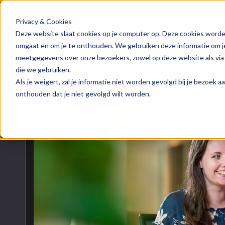
Privacy & Cookies
HubSpot implementatie
Over ons
Groeis
Blog
Deze website slaat cookies op je computer op. Deze cookies worde
omgaat en om je te onthouden. We gebruiken deze informatie om je 
meetgegevens over onze bezoekers, zowel op deze website als via
HubSpot automations
Team
Digita
Events
die we gebruiken.
Naar blogoverzicht
Als je weigert, zal je informatie niet worden gevolgd bij je bezoek 
HubSpot integraties
Contact
Marke
HubSpo
onthouden dat je niet gevolgd wilt worden.
HubSpot trainingen
Conte
Kenni
HubSpot maatwerk
AI ser