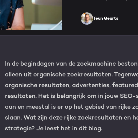
HubSpot maatwerk
Team
Blog
Teun Geurts
GROWTH SERVICES
Contact
Events & webinars
HubSpot video's
Groeistrategie
HUBSPOT ELITE PAR
In de begindagen van de zoekmachine beston
Kennisbank
Digital marketing
HubSpot partner
alleen uit
organische zoekresultaten
. Tegenw
Marketing automation
organische resultaten, advertenties, featured 
Awards
resultaten. Het is belangrijk om in jouw SEO-
Content & design
Werken bij
aan en meestal is er op het gebied van rijke z
AI services
slaan. Wat zijn deze rijke zoekresultaten en 
PORTAL REVIEW
strategie? Je leest het in dit blog.
Haal alles uit j
WEBSITE SERVICES