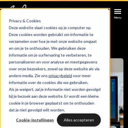
Afspraak maken
Afspraak maken
Afspraak maken
Home
Integraties
HubSpot en Joomla!
Menu
Menu
Menu
Privacy & Cookies
HubSpot Joomla!
Deze website slaat cookies op je computer op.
Deze cookies worden gebruikt om informatie te
Services
Integratie
verzamelen over hoe je met onze website omgaat
en om je te onthouden. We gebruiken deze
Cases
informatie om je surfervaring te verbeteren, te
HUBSPOT SERVICES
personaliseren en voor analyse en meetgegevens
over onze bezoekers, zowel op deze website als via
Could not loads results. Please refresh the
Branches
HubSpot implementatie
andere media. Zie ons
privacybeleid
voor meer
page.
informatie over de cookies die we gebruiken.
Bright
Als je weigert, zal je informatie niet worden gevolgd
HubSpot automations
bij je bezoek aan deze website. Er wordt een kleine
cookie in je browser geplaatst om te onthouden
Inspiratie
HubSpot integraties
WELKOM BIJ BRIGHT
dat je niet gevolgd wilt worden.
HubSpot trainingen
Cookie-instellingen
Alles accepteren
HubSpot
LAAT JE INSPIREREN
Over ons