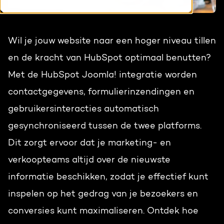
HubSpot maatwerk
Team
Blog
Wil je jouw website naar een hoger niveau tillen
Contact
GROWTH SERVICES
Events & webinars
en de kracht van HubSpot optimaal benutten?
Met de HubSpot Joomla! integratie worden
HubSpot video's
Groeistrategie
HUBSPOT ELITE PARTNER
contactgegevens, formulierinzendingen en
Kennisbank
Digital marketing
gebruikersinteracties automatisch
HubSpot partner
gesynchroniseerd tussen de twee platforms.
Marketing automation
Dit zorgt ervoor dat je marketing- en
Awards
Content & design
verkoopteams altijd over de nieuwste
Werken bij
informatie beschikken, zodat je effectief kunt
AI services
inspelen op het gedrag van je bezoekers en
PORTAL REVIEW
conversies kunt maximaliseren. Ontdek hoe
Haal alles uit je HubSpot licentie
WEBSITE SERVICES