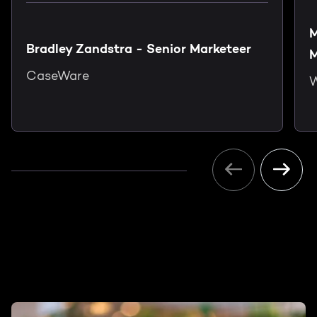
M
Bradley Zandstra - Senior Marketeer
M
CaseWare