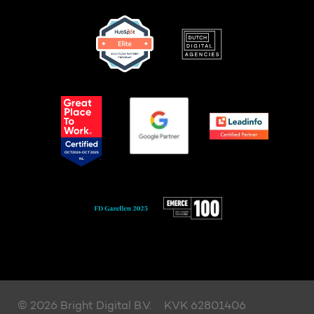
© 2026 Bright Digital B.V.
KVK 62801406