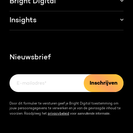
Bright Digital
HubSpot CRM maatwerk
Marketing & sales services
HubSpot trainingen
Over ons
Insights
Groei strategie
HubSpot partner
AI services
Blog
Werken bij
HubSpot video's
Contact
Nieuwsbrief
Events & webinars
Team
Over HubSpot
Kennisbank
Door dit formulier te versturen geef je Bright Digital toestemming om
jouw persoonsgegevens te verwerken en je van de gevraagde inhoud te
voor aanvullende informatie.
voorzien. Raadpleeg het
privacybeleid