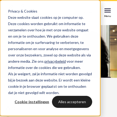
Privacy & Cookies
Contact
Contact
Contact
Deze website slaat cookies op je computer op.
Menu
Menu
Menu
Deze cookies worden gebruikt om informatie te
verzamelen over hoe je met onze website omgaat
en om je te onthouden. We gebruiken deze
informatie om je surfervaring te verbeteren, te
Services
personaliseren en voor analyse en meetgegevens
HubSpot implementatie
over onze bezoekers, zowel op deze website als via
Cases
andere media. Zie ons
privacybeleid
voor meer
Soepel starten, direct impact maken
Could not loads results. Please refresh the
informatie over de cookies die we gebruiken.
page.
Als je weigert, zal je informatie niet worden gevolgd
Branches
Websites & portals
bij je bezoek aan deze website. Er wordt een kleine
Terug naar overzicht
cookie in je browser geplaatst om te onthouden
Een website die jouw business laat groeien
Inspiratie
dat je niet gevolgd wilt worden.
laatst geupdatet: 16/5/2025
Website
3 min
Blog
Cookie-instellingen
Alles accepteren
HubSpot integraties
Bright
Wat is conversie?
Laatste nieuws & updates
Systemen verbinden, kansen benutten
Over ons