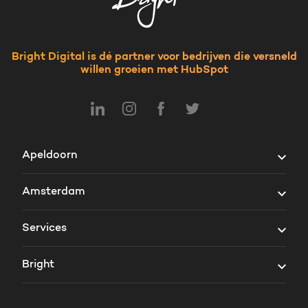
Bright Digital is dé partner voor bedrijven die versneld
willen groeien met HubSpot
Apeldoorn
Vosselmanstraat 300
Amsterdam
7311 VV Apeldoorn
Prins Bernhardplein 200
+31 85 - 760 81 81
Services
1097 JB Amsterdam
Nijmegen
HubSpot consultancy
+31 85 - 760 81 81
Bright
Wijchenseweg 102
HubSpot development
Kopenhagen
Over ons
6538 SX Nijmegen