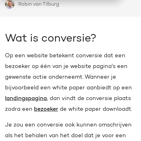
Robin van Tilburg
HubSpot
Wie we zijn en hoe we werken
Over HubSpot
Groei strategie
Ontdek alle HubSpot Hubs
Doelgericht groeien met een helder plan
Werken bij
Zoeken
Wat is conversie?
Actuele vacatures op een rij
HubSpot video's
HubSpot CRM maatwerk
Webinars, tutorials en meer
Precies afgestemd op jouw business
Op een website betekent conversie dat een
HubSpot partner
bezoeker op één van je website pagina's een
Bright als HubSpot Elite Partner
Events & webinars
Marketing & sales services
gewenste actie onderneemt. Wanneer je
Bekijk de eventkalender
Online versnellen, optimaliseren & domineren
bijvoorbeeld een white paper aanbiedt op een
Team
Ontmoet onze Bright people
landingspagina
, dan vindt de conversie plaats
Kennisbank
HubSpot trainingen
zodra een
bezoeker
de white paper downloadt.
Kennisartikelen over marketing
Kennis vergroten, succes versnellen
Contact
Je zou een conversie ook kunnen omschrijven
Neem contact met ons op
AI services
HUBSPOT NIEUWSBRIEF
als het behalen van het doel dat je voor een