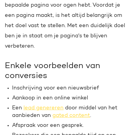
Praktisch én slim toepasbaar
bepaalde pagina voor ogen hebt. Voordat je
Awards
Op de hoogte blijven van het
een pagina maakt, is het altijd belangrijk om
Bekijk onze onderscheidingen
laatste HubSpot nieuws?
het doel vast te stellen. Met een duidelijk doel
HUBSPOT PORTAL REVIEW
ben je in staat om je pagina's te blijven
Schrijf je nu in!
Haal alles uit je HubSpot
JOIN THE BRIGHT SIDE
verbeteren.
licentie
Wij zoeken volop A-spelers
Enkele voorbeelden van
Gratis portal review
conversies
Check de vacatures
Inschrijving voor een nieuwsbrief
Aankoop in een online winkel
Een
lead genereren
door middel van het
aanbieden van
gated content
.
Afspraak voor een gesprek.