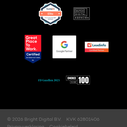
© 2026 Bright Digital B.V.
KVK 62801406