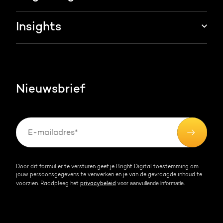
Marketing & sales services
HubSpot trainingen
Over ons
Insights
Groei strategie
HubSpot partner
AI services
Blog
Werken bij
HubSpot video's
Contact
Nieuwsbrief
Events & webinars
Team
Over HubSpot
Kennisbank
Door dit formulier te versturen geef je Bright Digital toestemming om
jouw persoonsgegevens te verwerken en je van de gevraagde inhoud te
voor aanvullende informatie.
voorzien. Raadpleeg het
privacybeleid