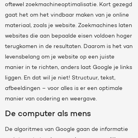
oftewel zoekmachineoptimalisatie. Kort gezegd
Gratis portal scan
gaat het om het vindbaar maken van je online
HubSpot websites
materiaal, zoals je website. Zoekmachines laten
Zoek
Modules & templates
websites die aan bepaalde eisen voldoen hoger
terugkomen in de resultaten. Daarom is het van
Membership portals
levensbelang om je website op een juiste
manier in te richten, anders laat Google je links
Growth-driven design
liggen. En dat wil je niet! Structuur, tekst,
afbeeldingen – voor alles is er een optimale
manier van codering en weergave.
De computer als mens
De algoritmes van Google gaan de informatie