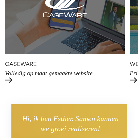
CASEWARE
WE
Volledig op maat gemaakte website
Pri
Hi, ik ben Esther. Samen kunnen
we groei realiseren!