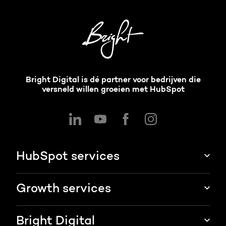
Bright Digital is dé partner voor bedrijven die
versneld willen groeien met HubSpot
HubSpot services
HubSpot integraties
Growth services
HubSpot implementatie
Websites & portals
Bright Digital
HubSpot CRM maatwerk