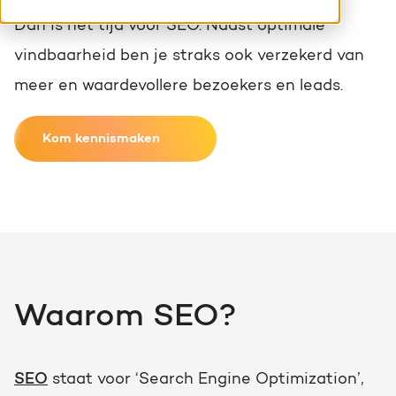
HubSpot maatwerk
Dan is het tijd voor SEO. Naast optimale
Team
Blog
vindbaarheid ben je straks ook verzekerd van
Contact
GROWTH SERVICES
meer en waardevollere bezoekers en leads.
Events & webinars
HubSpot video's
Kom kennismaken
Groeistrategie
HUBSPOT ELITE PARTNER
Kennisbank
Digital marketing
HubSpot partner
Marketing automation
Awards
Content & design
Werken bij
Waarom SEO?
AI services
PORTAL REVIEW
SEO
staat voor ‘Search Engine Optimization’,
Haal alles uit je HubSpot licentie
WEBSITE SERVICES