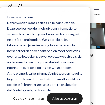
Afspraak maken
Afspraak maken
Afspraak maken
Menu
Menu
Menu
Privacy & Cookies
Deze website slaat cookies op je computer op.
Deze cookies worden gebruikt om informatie te
Services
verzamelen over hoe je met onze website omgaat
en om je te onthouden. We gebruiken deze
Cases
informatie om je surfervaring te verbeteren, te
HUBSPOT SERVICES
personaliseren en voor analyse en meetgegevens
Home
Marketing & sales
Search marketing
over onze bezoekers, zowel op deze website als via
Could not loads results. Please refresh the
Branches
HubSpot implementatie
andere media. Zie ons
privacybeleid
voor meer
Zo maken wij jou
page.
informatie over de cookies die we gebruiken.
Bright
Als je weigert, zal je informatie niet worden gevolgd
vindbaar
HubSpot automations
bij je bezoek aan deze website. Er wordt een kleine
cookie in je browser geplaatst om te onthouden
Inspiratie
HubSpot integraties
WELKOM BIJ BRIGHT
Heb je een nieuwe website, is je online
dat je niet gevolgd wilt worden.
advertising onder controle, maar loopt je
HubSpot trainingen
Cookie-instellingen
Alles accepteren
HubSpot
LAAT JE INSPIREREN
Over ons
resultaat uit organisch zoekverkeer achter?